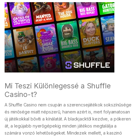
Mi Teszi Különlegessé a Shuffle
Casino-t?
A Shuffle Casino nem csupán a szerencsejátékok sokszínűsége
és minősége miatt népszerű, hanem azért is, mert folyamatosan
új játékokkal bővíti a kínálatát. A blackjacktől kezdve, a pókeren
át, a legújabb nyerőgépekig minden játékos megtalálja a
számára vonzó lehetőségeket. Mindezek mellett, a kaszinó