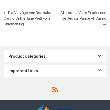
Post navigation
←
Die Vorzüge von Roostake
Maximisez Votre Expérience
Casino Online: Eine Welt voller
de Jeu sur Prince Ali Casino
Unterhaltung
→
Product categories
Important Links