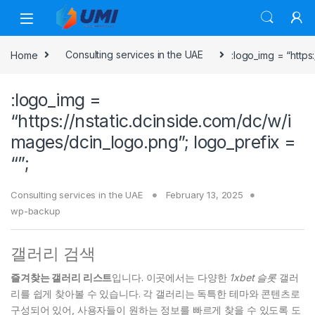
Home
Consulting services in the UAE
:logo_img = “https
:logo_img =
“https://nstatic.dcinside.com/dc/w/i
mages/dcin_logo.png”; logo_prefix =
“”;
Consulting services in the UAE
February 13, 2025
wp-backup
갤러리 검색
즐겨찾는 갤러리 리스트
입니다. 이곳에서는 다양한
1xbet 슬롯
갤러
리를 쉽게 찾아볼 수 있습니다. 각 갤러리는 독특한 테마와 콘텐츠로
구성되어 있어, 사용자들이 원하는 정보를 빠르게 찾을 수 있도록 도