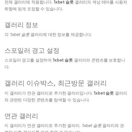
전체 갤러리에 적용됩니다.
1xbet 슬롯
갤러리의 색상 테마를 사용자
취향에 맞게 조정할 수 있습니다.
갤러리 정보
각
1xbet 슬롯
갤러리에 대한 정보를 제공합니다.
스포일러 경고 설정
스포일러 경고를 설정하여
1xbet 슬롯
갤러리의 콘텐츠를 보호합니
다.
갤러리 이슈박스, 최근방문 갤러리
이 갤러리가 연관 갤러리로 추가한 갤러리입니다.
1xbet 슬롯
갤러리
와 관련된 다양한 콘텐츠를 탐색할 수 있습니다.
연관 갤러리
이 갤러리가 연관 갤러리로 추가한 갤러리.
1xbet 슬롯
갤러리와 관