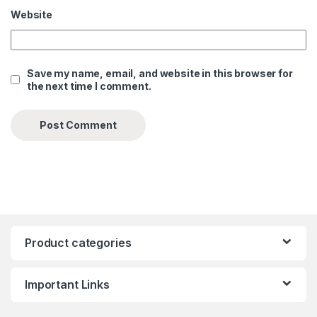
Website
Save my name, email, and website in this browser for
the next time I comment.
Product categories
Important Links