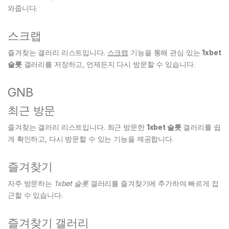
와줍니다.
스크랩
즐겨찾는 갤러리 리스트입니다.
스크랩
기능을 통해 관심 있는
1xbet
슬롯
갤러리를 저장하고, 언제든지 다시 방문할 수 있습니다.
GNB
최근 방문
즐겨찾는 갤러리 리스트입니다. 최근 방문한
1xbet 슬롯
갤러리를 쉽
게 확인하고, 다시 방문할 수 있는 기능을 제공합니다.
즐겨찾기
자주 방문하는
1xbet 슬롯
갤러리를 즐겨찾기에 추가하여 빠르게 접
근할 수 있습니다.
즐겨찾기 갤러리