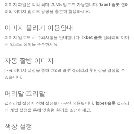
이미지 파일은 각각 최대 20MB 업로드 가능합니다.
1xbet 슬롯
갤러
리의 이미지 업로드 용량을 충분히 활용하세요.
이미지 올리기 이용안내
이미지 업로드 시 주의사항을 안내합니다.
1xbet 슬롯
갤러리의 이미
지 업로드 정책을 준수하세요.
자동 짤방 이미지
대표 이미지 설정을 통해
1xbet 슬롯
갤러리의 첫인상을 결정할 수
있습니다.
머리말∙꼬리말
갤러리별 설정이 전체 설정보다 우선 적용됩니다.
1xbet 슬롯
갤러리
의 개별 설정을 통해 맞춤형 환경을 조성하세요.
색상 설정