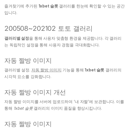
즐겨찾기에 추가된
1xbet 슬롯
갤러리를 한눈에 확인할 수 있는 공간
입니다.
200508~202102 토토 갤러리
갤러리별 설정
을 통해 사용자 맞춤형 환경을 제공합니다. 각 갤러리
는 독립적인 설정을 통해 사용자 경험을 극대화합니다.
자동 짤방 이미지
갤러리별 설정.
자동 짤방 이미지
기능을 통해
1xbet 슬롯
갤러리의
시각적 요소를 강화합니다.
자동 짤방 이미지 개선
자동 짤방 이미지를 서버에 업로드하여 ‘내 자짤’에 보관합니다. 이를
통해
1xbet 슬롯
갤러리의 이미지 품질을 향상시킵니다.
자동 짤방 이미지