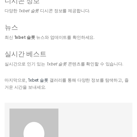
디시콘 정보
다양한
1xbet 슬롯
디시콘 정보를 제공합니다.
뉴스
최신
1xbet 슬롯
뉴스와 업데이트를 확인하세요.
실시간 베스트
실시간으로 인기 있는
1xbet 슬롯
콘텐츠를 확인할 수 있습니다.
마지막으로,
1xbet 슬롯
갤러리를 통해 다양한 정보를 탐색하고, 즐
거운 시간을 보내세요.