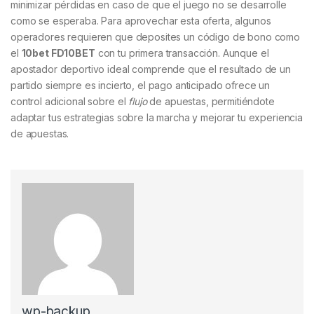
minimizar pérdidas en caso de que el juego no se desarrolle
como se esperaba. Para aprovechar esta oferta, algunos
operadores requieren que deposites un código de bono como
el
10bet FD10BET
con tu primera transacción. Aunque el
apostador deportivo ideal comprende que el resultado de un
partido siempre es incierto, el pago anticipado ofrece un
control adicional sobre el
flujo
de apuestas, permitiéndote
adaptar tus estrategias sobre la marcha y mejorar tu experiencia
de apuestas.
wp-backup