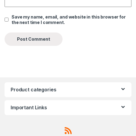
Save my name, email, and website in this browser for
the next time I comment.
Product categories
Important Links