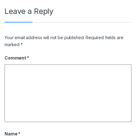
Leave a Reply
Your email address will not be published.
Required fields are
marked
*
Comment
*
Name
*