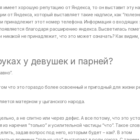
я имеет хорошую репутацию от Яндекса, то он выставит эту н
ции от Яндекса, который выставляет такие надписи, как “полез
ации принадлежит этот номер телефона. Информация о входящих 
” появляется благодаря расширению яндекса. Высветилась поме
и никакой не принадлежит, что это может означать? Как видим,
руках у девушек и парней?
авно”.
ом что это гораздо более освоенный и пригодный для жизни р
ляется матерном у цыганского народа.
ельно, а не слитно или через дефис. А все потому, что это уст
з наречия “только” и усилительной частицы “что”. Такое слово
елить, задав вопрос под него, которым будет – как?. В этом
стью времени “только что” выступает в роли союза. С такими