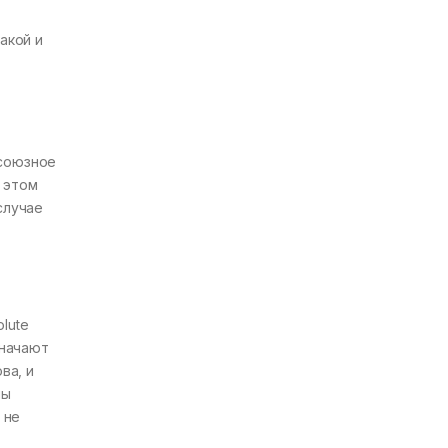
акой и
 союзное
 этом
случае
lute
значают
ва, и
мы
 не