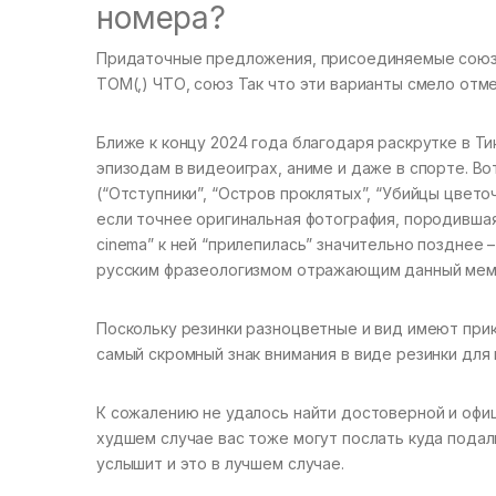
номера?
Придаточные предложения, присоединяемые союзом
ТОМ(,) ЧТО, союз Так что эти варианты смело отм
Ближе к концу 2024 года благодаря раскрутке в Ти
эпизодам в видеоиграх, аниме и даже в спорте. В
(“Отступники”, “Остров проклятых”, “Убийцы цветоч
если точнее оригинальная фотография, породившая 
cinema” к ней “прилепилась” значительно позднее –
русским фразеологизмом отражающим данный мем м
Поскольку резинки разноцветные и вид имеют прик
самый скромный знак внимания в виде резинки для 
К сожалению не удалось найти достоверной и офиц
худшем случае вас тоже могут послать куда подал
услышит и это в лучшем случае.