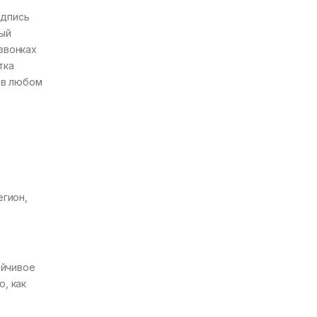
адпись
ный
звонках
тка
 в любом
егион,
ойчивое
, как