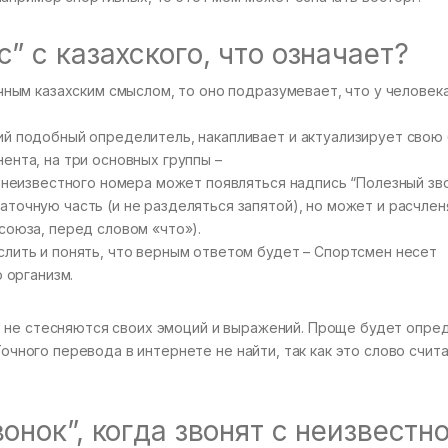
” с казахского, что означает?
ичным казахским смыслом, то оно подразумевает, что у человек
ий подобный определитель, накапливает и актуализирует свою 
ента, на три основных группы –
с неизвестного номера может появляться надпись “Полезный зво
точную часть (и не разделяться запятой), но может и расчлен
союза, перед словом «что»).
слить и понять, что верным ответом будет – Спортсмен несет
о организм.
 не стесняются своих эмоций и выражений. Проще будет опред
Точного перевода в интернете не найти, так как это слово счит
онок”, когда звонят с неизвестн