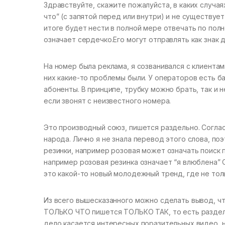
Здравствуйте, скажите пожалуйста, в каких случаях 
что” (с запятой перед или внутри) и не существуе
итоге будет нести в полной мере отвечать по полн
означает сердечко.Его могут отправлять как знак 
На номер была реклама, я созванивался с клиентам
них какие-то проблемы были. У операторов есть б
абоненты. В принципе, трубку можно брать, так и н
если звонят с неизвестного номера.
Это производный союз, пишется раздельно. Согла
народа. Лично я не знала перевод этого слова, по
резинки, например розовая может означать поиск 
например розовая резинка означает “я влюблена” О
это какой-то новый молодежный тренд, где не толь
Из всего вышесказанного можно сделать вывод, ч
ТОЛЬКО ЧТО пишется ТОЛЬКО ТАК, то есть раздельн
дело касается интересных поразительных видео, н