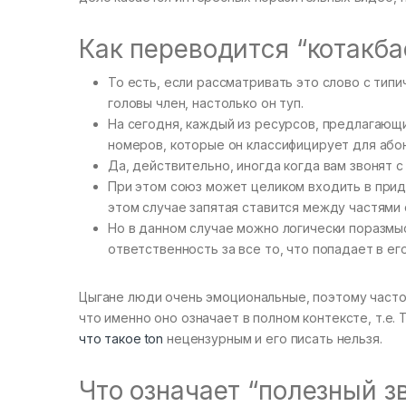
Как переводится “котакбас
То есть, если рассматривать это слово с тип
головы член, настолько он туп.
На сегодня, каждый из ресурсов, предлагающ
номеров, которые он классифицирует для абон
Да, действительно, иногда когда вам звонят 
При этом союз может целиком входить в прида
этом случае запятая ставится между частями 
Но в данном случае можно логически поразмы
ответственность за все то, что попадает в ег
Цыгане люди очень эмоциональные, поэтому часто
что именно оно означает в полном контексте, т.е. 
что такое ton
нецензурным и его писать нельзя.
Что означает “полезный зв