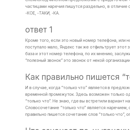
частицами наречия пишутся раздельно, в отличие 
-КОЕ, -ТАКИ, -КА.
ответ 1
Кроме того, если это новый номер телефона, или н
поступало мало, Яндекс так же отфильтрует этот з
база и этот номер телефона, по их мнению, заслуж
“полезный звонок” это звонок от некой организаци
Как правильно пишется “т
И в случае, когда “только что” является в предло
временной промежуток. Здесь возможен только оди
“только что”. Не знаю, где вы встретили вариант н
Словосочетание “только что” является наречием, с
правильно пишется сочетание слов “только что”, о