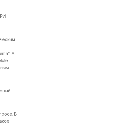
ПРИ
ическим
ema”. А
lute
чным
ервый
просе. В
такое