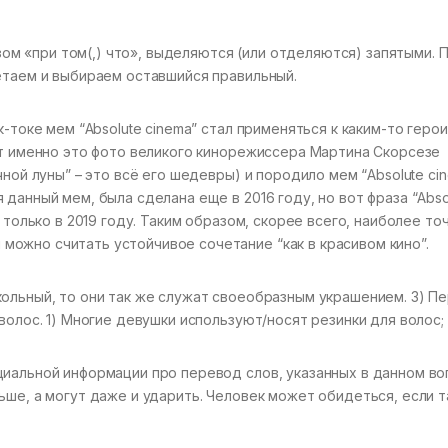
 «при том(,) что», выделяются (или отделяются) запятыми. 
етаем и выбираем оставшийся правильный.
к-токе мем “Absolute cinema” стал применяться к каким-то геро
от именно это фото великого кинорежиссера Мартина Скорсезе
ной луны” – это всё его шедевры) и породило мем “Absolute cin
данный мем, была сделана еще в 2016 году, но вот фраза “Abso
 только в 2019 году. Таким образом, скорее всего, наиболее то
ожно считать устойчивое сочетание “как в красивом кино”.
ольный, то они так же служат своеобразным украшением. 3) П
волос. 1) Многие девушки используют/носят резинки для волос;
иальной информации про перевод слов, указанных в данном во
ьше, а могут даже и ударить. Человек может обидеться, если 