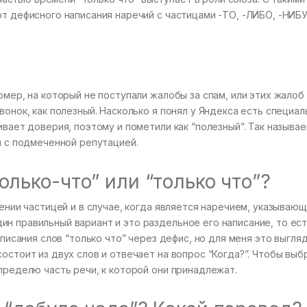
от дефисного написания наречий с частицами -ТО, -ЛИБО, -НИБ
омер, на который не поступали жалобы за спам, или этих жалоб
вонок, как полезный. Насколько я понял у Яндекса есть специал
ивает доверия, поэтому и пометили как “полезный”. Так называ
и с подмеченной репутацией.
олько-что” или “только что”?
жении частицей и в случае, когда является наречием, указывающ
н правильный вариант и это раздельное его написание, то ес
аписания слов “только что” через дефис, но для меня это выгляд
остоит из двух слов и отвечает на вопрос “Когда?”. Чтобы выбр
пределю часть речи, к которой они принадлежат.