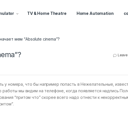
mulator
TV & Home Theatre
Home Automation
c
начает мем “Absolute cinema”?
nema”?
Leave
ь у номера, что бы например попасть в Нежелательные, извес
го работы мы видим на телефоне, когда появляется надпись По
зования “притом что” скорее всего надо отнести к некорректны
ритом”.