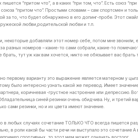
пишется “притом что”, а в каких “при том, что”. Есть союз “при
т союза “притом что”. Простыми словами – сам спортсмен и толь
ой за то, что будет обнаружено в его допинг-пробе. Этот смай
дружеской любви,родительской любви и т.п.
и, некоторые добавляли этот номер себе, потом мне звонили, е
аза разных номеров – какие-то сами собрали, какие-то помечаю
е брать, тут уж как вам хочется, никто не обязывает вас брать 
сно первому варианту это выражение является матерном у цыг
этому было интересно узнать какой же перевод. Имеет значение
партнера, коричневая -грустное настроение или депрессию. Во
бладательница синей резинки очень обидчива. Ну, и третий ва
ко сами резинки, но и их цвета имеют значение.
то в любых случаях сочетание ТОЛЬКО ЧТО всегда пишется раз
о, в роли какой бы части речи ни выступало это сочетание А 
апример спортивных, то этот мем может означать восторг.