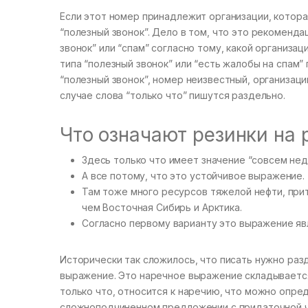
Если этот номер принадлежит организации, котора
“полезный звонок”. Дело в том, что это рекоменда
звонок” или “спам” согласно тому, какой организ
типа “полезный звонок” или “есть жалобы на спам
“полезный звонок”, номер неизвестный, организаци
случае слова “только что” пишутся раздельно.
Что означают резинки на 
Здесь только что имеет значение “совсем нед
А все потому, что это устойчивое выражение.
Там тоже много ресурсов тяжелой нефти, прит
чем Восточная Сибирь и Арктика.
Согласно первому варианту это выражение яв
Исторически так сложилось, что писать нужно разд
выражение. Это наречное выражение складывается и
только что, относится к наречию, что можно опред
сложноподчиненном предложении с придаточной ча