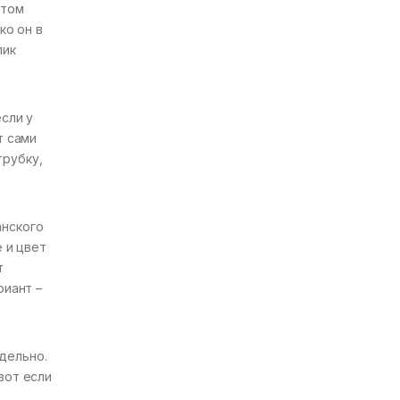
 том
ко он в
лик
сли у
т сами
трубку,
анского
 и цвет
т
риант –
дельно.
вот если