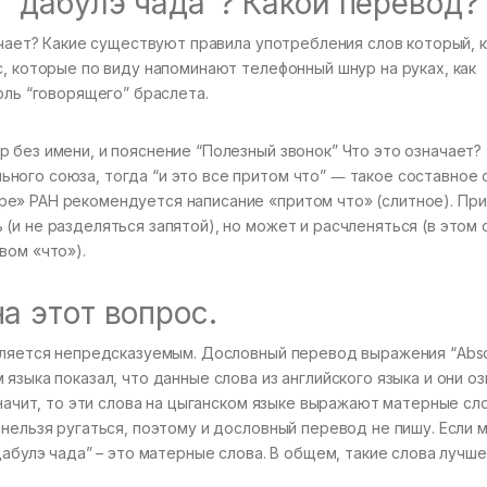
 “дабулэ чада”? Какой перевод?
ачает? Какие существуют правила употребления слов который, к
с, которые по виду напоминают телефонный шнур на руках, как
оль “говорящего” браслета.
 без имени, и пояснение “Полезный звонок” Что это означает?
ного союза, тогда “и это все притом что” ― такое составное
е» РАН рекомендуется написание «притом что» (слитное). При
(и не разделяться запятой), но может и расчленяться (в этом 
вом «что»).
а этот вопрос.
является непредсказуемым. Дословный перевод выражения “Abso
языка показал, что данные слова из английского языка и они о
значит, то эти слова на цыганском языке выражают матерные сло
нельзя ругаться, поэтому и дословный перевод не пишу. Если 
дабулэ чада” – это матерные слова. В общем, такие слова лучше