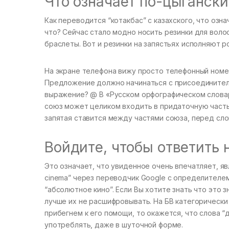
Что означает по-цыгански
Как переводится “котакбас” с казахского, что озн
что? Сейчас стало модно носить резинки для воло
браслеты. Вот и резинки на запястьях исполняют р
На экране телефона вижу просто телефонный номер
Предложение должно начинаться с присоединитель
выражение? @ В «Русском орфографическом словар
союз может целиком входить в придаточную часть 
запятая ставится между частями союза, перед сло
Войдите, чтобы ответить н
Это означает, что увиденное очень впечатляет, 
cinema” через переводчик Google с определителем 
“абсолютное кино”. Если Вы хотите знать что это 
лучше их не расшифровывать. На БВ категорически 
прибегнем к его помощи, то окажется, что слова “
употреблять, даже в шуточной форме.