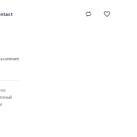
ontact
 a comment
тно
лезный
м