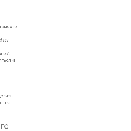
а вместо
базу
нок”.
яться (в
елить,
ается
ого