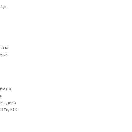
УДЬ,
ьная
емый
им на
ть
ит дико.
ать, как