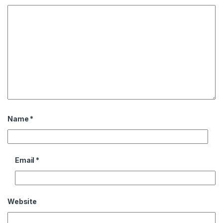
Name
*
Email
*
Website