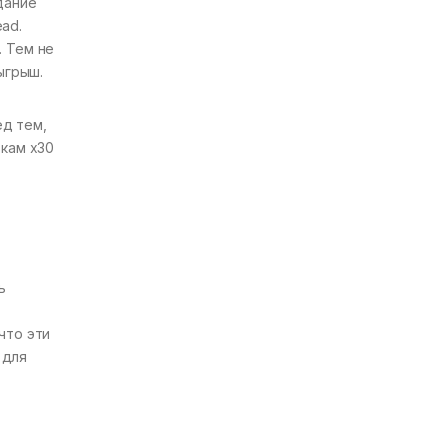
дание
ead.
. Тем не
ыгрыш.
д тем,
вкам x30
ь
что эти
 для