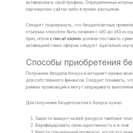
активировать свой профиль. Определенные игорны
партнерских сайтах либо в промо-рассылках.
Следует подчеркнуть, что бездепозитные привиле
отыгрыш способен быть начиная с x30 до x50 исход
приз, игрок в
пин ап казино
должен поставить сумму
активацией таких оферов следует тщательно изучи
Способы приобретения бе
Получение бездепа бонуса в интернет-казино мож
для собственного финансов. Следует понимать, ч
рамках промоакций и могут запрашивать выполнен
Для получения бездепозитного бонуса нужно:
Завести аккаунт на веб-ресурсе гэмблинг-пла
Верифицировать свою идентичность и e-mail.
Ввести специальный промокод, когда это нужн