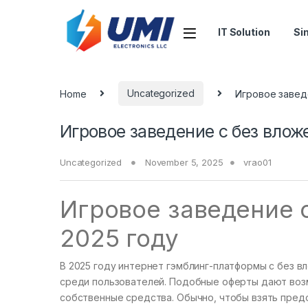
IT Solution
Si
Home
Uncategorized
Игровое завед
Игровое заведение с без влож
Uncategorized
November 5, 2025
vrao01
Игровое заведение 
2025 году
В 2025 году интернет гэмблинг-платформы с без 
среди пользователей. Подобные оферты дают воз
собственные средства. Обычно, чтобы взять пред