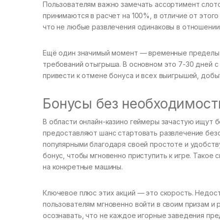
Пользователям важно замечать ассортимент слото
принимаются в расчет на 100%, в отличие от этого
что не любые развлечения одинаковы в отношении
Ещё один значимый момент — временные пределы.
требований отыгрыша. В основном это 7-30 дней 
привести к отмене бонуса и всех выигрышей, добы
Бонусы без необходимост
В области онлайн-казино геймеры зачастую ищут 
предоставляют шанс стартовать развлечение без
популярными благодаря своей простоте и удобств
бонус, чтобы мгновенно приступить к игре. Такое
на конкретные машины.
Ключевое плюс этих акций — это скорость. Недо
пользователям мгновенно войти в своим призам и
осознавать, что не каждое игорные заведения пре