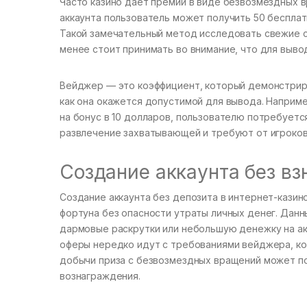
Часто казино дает премии в виде безвозмездных в
аккаунта пользователь может получить 50 бесплатны
Такой замечательный метод исследовать свежие с
менее стоит принимать во внимание, что для выво
Вейджер — это коэффициент, который демонстрир
как она окажется допустимой для вывода. Наприме
на бонус в 10 долларов, пользователю потребуетс
развлечение захватывающей и требуют от игроков 
Создание аккаунта без вз
Создание аккаунта без депозита в интернет-казин
фортуна без опасности утраты личных денег. Дан
дармовые раскрутки или небольшую денежку на акк
оферы нередко идут с требованиями вейджера, к
добычи приза с безвозмездных вращений может по
вознаграждения.