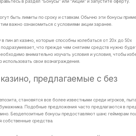
правьтесь в раздел “Бонусы” или “Акции” и запустите оферту.
могут быть лимиты по сроку и ставкам. Обычно эти бонусы при
 этим важно ознакомиться с условиями акции заранее.
в пин ап казино, которые способны колебаться от 20x до 50x
 подразумевает, что прежде чем снятием средств нужно буде
 необходимо внимательно изучать условия и условия, чтобы из
 использовать свои вознаграждения.
казино, предлагаемые с без
епозита, становятся все более известными среди игроков, пы
 бумажника. Подобные предложения часто предлагаются в пре
зино. Бездепозитные бонусы предоставляют шанс геймерам по
я собственные средства.