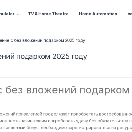
mulator
TV & Home Theatre
Home Automation
c
ение с без вложений подарком 2025 году
ений подарком 2025 году
с без вложений подарком
вложений привилегией продолжают приобретать востребованно
можность начинающим попробовать удачу без обязательства в
оставленный бонус, необходимо зарегистрироваться на ресурс