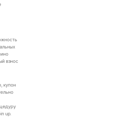
е
можность
кальных
зино
ый взнос
, купон
тельно
оцедуру
n up.