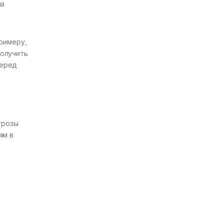
на
римеру,
получить
перед
грозы
ям в