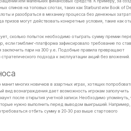
ращений или маленьких финансовых средств. К примеру, за соз
х спинов на топовых слотах, таких как Starburst или Book of D
лоты и разобраться в механику процесса без денежных затрат
да призов могут действовать конкретные условия, такие как от
ует, сколько попыток необходимо отыграть сумму премии пере
р, если гэмблинг-платформа зафиксировало требование по ста
я заключить пари на 300 у.е.. Подобные правила превращают
стратегического подхода к эксплуатации акций без вложений.
носа
о манит многих новичков в азартных играх, хотящих попробоват
ный вид вознаграждения дает возможность игрокам заполучить
аунт после открытия учетной записи. Необходимо упомянуть, 
оторые нужно выполнить перед выводом выигрышей. Например,
требоваться отбить сумму в 20-30 раз выше стартового