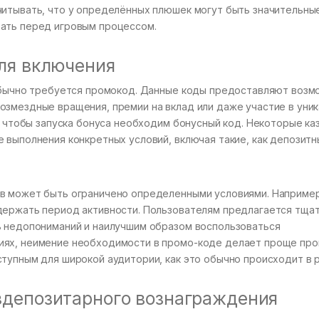
читывать, что у определённых плюшек могут быть значительны
ать перед игровым процессом.
для включения
 обычно требуется промокод. Данные коды предоставляют воз
озмездные вращения, премии на вклад или даже участие в уни
да чтобы запуска бонуса необходим бонусный код. Некоторые ка
 выполнения конкретных условий, включая такие, как депозитн
в может быть ограничено определенными условиями. Например
держать период активности. Пользователям предлагается тща
ь недопониманий и наилучшим образом воспользоваться
иях, неимение необходимости в промо-коде делает проще пр
тупным для широкой аудитории, как это обычно происходит в pi
здепозитарного вознаграждения