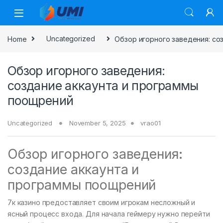
Home
Uncategorized
Обзор игорного заведения: со
Обзор игорного заведения:
создание аккаунта и программы
поощрений
Uncategorized
November 5, 2025
vrao01
Обзор игорного заведения:
создание аккаунта и
программы поощрений
7к казино предоставляет своим игрокам несложный и
ясный процесс входа. Для начала геймеру нужно перейти