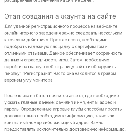
расширенные ограничения на снятие денег.
Этап создания аккаунта на сайте
Для удачной регистрационного процесса на веб-сайте
онлайн игорного заведения важно следовать нескольким
ключевым действиям. Прежде всего, необходимо
подобрать надежную площадку с сертификатом и
отличными отзывами. Данное обеспечивает сохранность
данных и справедливость игры. Затем необходимо
перейти на главную веб-страницу сайта и обнаружить
“кнопку” “Регистрация”. Часто она находится в правом
верхнем углу монитора.
После клика на батон появится анкета, где необходимо
указать главные данные: фамилия и имя, e-mail адрес и
пароль. Определенные игровые клубы способны просить
дополнительно необходимые информацию, такие как
контактный номер либо жилищный адрес. Важно
предоставлять исключительно достоверную информацию,