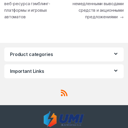
веб-ресурса гэмблинг-
немедленными выводами
платформы и игровых
средств и акционными
автоматов
предложениями
→
Product categories
Important Links