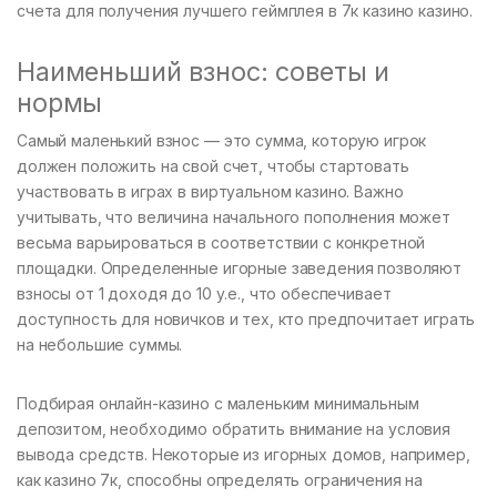
счета для получения лучшего геймплея в 7к казино казино.
Наименьший взнос: советы и
нормы
Самый маленький взнос — это сумма, которую игрок
должен положить на свой счет, чтобы стартовать
участвовать в играх в виртуальном казино. Важно
учитывать, что величина начального пополнения может
весьма варьироваться в соответствии с конкретной
площадки. Определенные игорные заведения позволяют
взносы от 1 доходя до 10 у.е., что обеспечивает
доступность для новичков и тех, кто предпочитает играть
на небольшие суммы.
Подбирая онлайн-казино с маленьким минимальным
депозитом, необходимо обратить внимание на условия
вывода средств. Некоторые из игорных домов, например,
как казино 7к, способны определять ограничения на