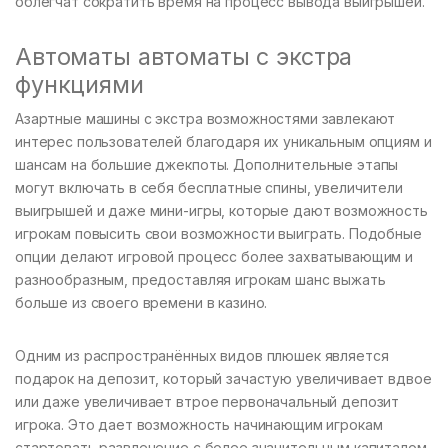
облегчат сократить время на процесс вывода выигрышей.
Автоматы автоматы с экстра
функциями
Азартные машины с экстра возможностями завлекают
интерес пользователей благодаря их уникальным опциям и
шансам на большие джекпоты. Дополнительные этапы
могут включать в себя бесплатные спины, увеличители
выигрышей и даже мини-игры, которые дают возможность
игрокам повысить свои возможности выиграть. Подобные
опции делают игровой процесс более захватывающим и
разнообразным, предоставляя игрокам шанс выжать
больше из своего времени в казино.
Одним из распространённых видов плюшек является
подарок на депозит, который зачастую увеличивает вдвое
или даже увеличивает втрое первоначальный депозит
игрока. Это дает возможность начинающим игрокам
стартовать развлечение с более значительным капиталом