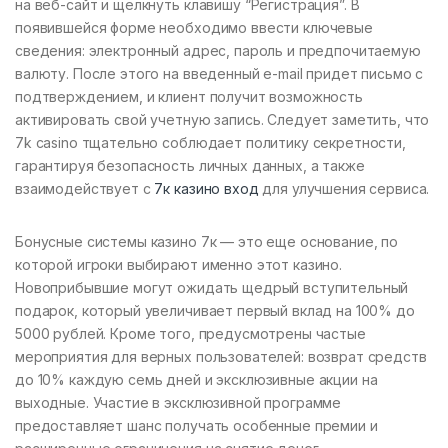
на веб-сайт и щелкнуть клавишу “Регистрация”. В
появившейся форме необходимо ввести ключевые
сведения: электронный адрес, пароль и предпочитаемую
валюту. После этого на введенный e-mail придет письмо с
подтверждением, и клиент получит возможность
активировать свой учетную запись. Следует заметить, что
7k casino тщательно соблюдает политику секретности,
гарантируя безопасность личных данных, а также
взаимодействует с
7к казино вход
для улучшения сервиса.
Бонусные системы казино 7к — это еще основание, по
которой игроки выбирают именно этот казино.
Новоприбывшие могут ожидать щедрый вступительный
подарок, который увеличивает первый вклад на 100% до
5000 рублей. Кроме того, предусмотрены частые
мероприятия для верных пользователей: возврат средств
до 10% каждую семь дней и эксклюзивные акции на
выходные. Участие в эксклюзивной программе
предоставляет шанс получать особенные премии и