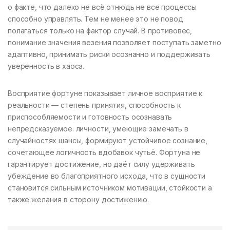
о факте, что далеко не всё отнюдь не все процессы
способно управлять. Тем не менее это не повод
полагаться только на фактор случай. В противовес,
понимание значения везения позволяет поступать заметно
адаптивно, принимать риски осознанно и поддерживать
уверенность в хаоса.
Восприятие фортуне показывает личное восприятие к
реальности — степень принятия, способность к
приспособляемости и готовность осознавать
непредсказуемое. личности, умеющие замечать в
случайностях шансы, формируют устойчивое сознание,
сочетающее логичность вдобавок чутьё. Фортуна не
гарантирует достижение, но даёт силу удерживать
убеждение во благоприятного исхода, что в сущности
становится сильным источником мотивации, стойкости а
также желания в сторону достижению.