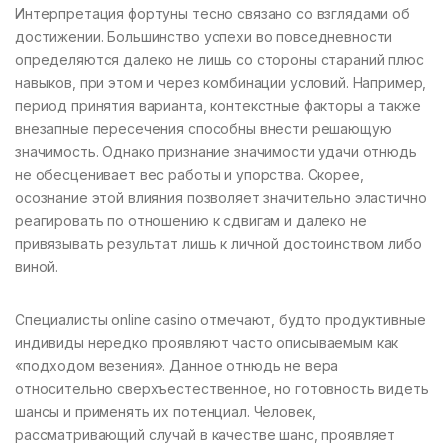
Интерпретация фортуны тесно связано со взглядами об
достижении. Большинство успехи во повседневности
определяются далеко не лишь со стороны стараний плюс
навыков, при этом и через комбинации условий. Например,
период принятия варианта, контекстные факторы а также
внезапные пересечения способны внести решающую
значимость. Однако признание значимости удачи отнюдь
не обесценивает вес работы и упорства. Скорее,
осознание этой влияния позволяет значительно эластично
реагировать по отношению к сдвигам и далеко не
привязывать результат лишь к личной достоинством либо
виной.
Специалисты online casino отмечают, будто продуктивные
индивиды нередко проявляют часто описываемым как
«подходом везения». Данное отнюдь не вера
относительно сверхъестественное, но готовность видеть
шансы и применять их потенциал. Человек,
рассматривающий случай в качестве шанс, проявляет