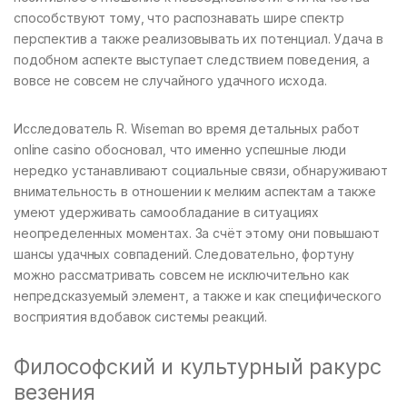
способствуют тому, что распознавать шире спектр
перспектив а также реализовывать их потенциал. Удача в
подобном аспекте выступает следствием поведения, а
вовсе не совсем не случайного удачного исхода.
Исследователь R. Wiseman во время детальных работ
online casino обосновал, что именно успешные люди
нередко устанавливают социальные связи, обнаруживают
внимательность в отношении к мелким аспектам а также
умеют удерживать самообладание в ситуациях
неопределенных моментах. За счёт этому они повышают
шансы удачных совпадений. Следовательно, фортуну
можно рассматривать совсем не исключительно как
непредсказуемый элемент, а также и как специфического
восприятия вдобавок системы реакций.
Философский и культурный ракурс
везения