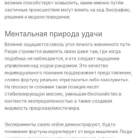
везения способствует осмыслить, каким именно путём
хаотичные происшествия могут влиять на ход биографию,
решения и модели поведения.
Ментальная природа удачи
Везение ощущается сквозь угол личного жизненного пути.
Разум стремится выявлять связи даже там, где когда
подобных не наблюдается, и это создает ощущение
управления над ходом рандомом. Это качество
индивидуального познания поддерживает представление,
словно фортуну реально «пригласить» либо «заслужить».
На плоскости сознания такая позиция несёт
стабилизирующую миссию, уменьшая беспокойство в
контексте неопределенностью а также создавая
видимость предсказуемости мира.
Эксперименты casino online демонстрируют, будто
понимание фортуны коррелирует от вида мышления. Люди