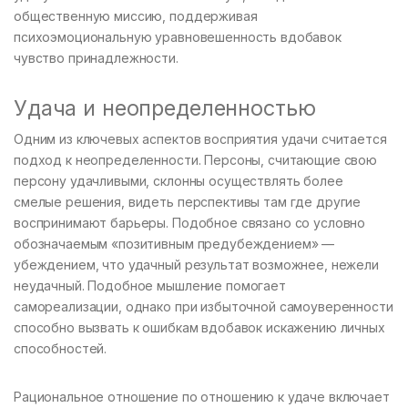
общественную миссию, поддерживая
психоэмоциональную уравновешенность вдобавок
чувство принадлежности.
Удача и неопределенностью
Одним из ключевых аспектов восприятия удачи считается
подход к неопределенности. Персоны, считающие свою
персону удачливыми, склонны осуществлять более
смелые решения, видеть перспективы там где другие
воспринимают барьеры. Подобное связано со условно
обозначаемым «позитивным предубеждением» —
убеждением, что удачный результат возможнее, нежели
неудачный. Подобное мышление помогает
самореализации, однако при избыточной самоуверенности
способно вызвать к ошибкам вдобавок искажению личных
способностей.
Рациональное отношение по отношению к удаче включает