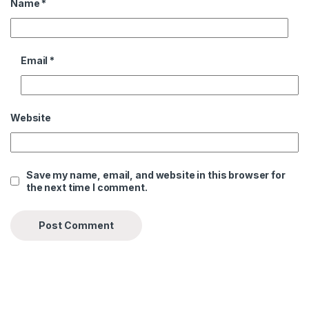
Name
*
Email
*
Website
Save my name, email, and website in this browser for
the next time I comment.