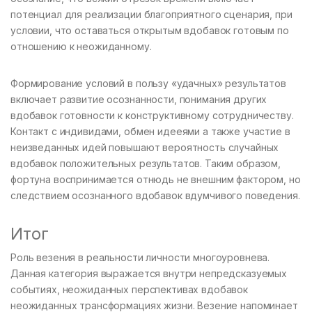
потенциал для реализации благоприятного сценария, при
условии, что оставаться открытым вдобавок готовым по
отношению к неожиданному.
Формирование условий в пользу «удачных» результатов
включает развитие осознанности, понимания других
вдобавок готовности к конструктивному сотрудничеству.
Контакт с индивидами, обмен идееями а также участие в
неизведанных идей повышают вероятность случайных
вдобавок положительных результатов. Таким образом,
фортуна воспринимается отнюдь не внешним фактором, но
следствием осознанного вдобавок вдумчивого поведения.
Итог
Роль везения в реальности личности многоуровнева.
Данная категория выражается внутри непредсказуемых
событиях, неожиданных перспективах вдобавок
неожиданных трансформациях жизни. Везение напоминает