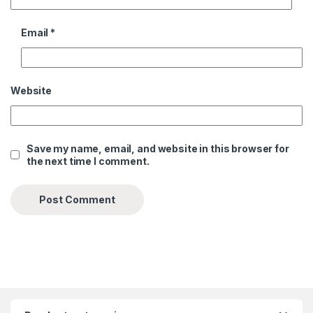
Email
*
Website
Save my name, email, and website in this browser for
the next time I comment.