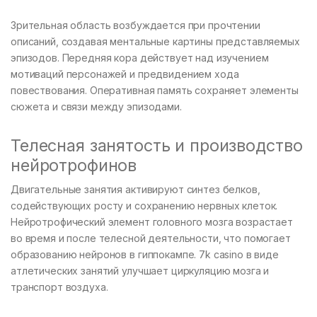
Зрительная область возбуждается при прочтении
описаний, создавая ментальные картины представляемых
эпизодов. Передняя кора действует над изучением
мотиваций персонажей и предвидением хода
повествования. Оперативная память сохраняет элементы
сюжета и связи между эпизодами.
Телесная занятость и производство
нейротрофинов
Двигательные занятия активируют синтез белков,
содействующих росту и сохранению нервных клеток.
Нейротрофический элемент головного мозга возрастает
во время и после телесной деятельности, что помогает
образованию нейронов в гиппокампе. 7k casino в виде
атлетических занятий улучшает циркуляцию мозга и
транспорт воздуха.