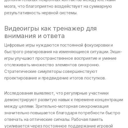
мозга, что благоприятно воздействует на суммарную
результативность нервной системы.
Видеоигры как тренажер для
внимания и ответа
Цифровые игры нуждаются постоянной фокусировки и
быстрого реагирования на изменяющиеся ситуации. Экшн-
игры улучшают пространственное восприятие и умение
отслеживать множество элементов синхронно.
Стратегические симуляторы совершенствуют
проектирование и предвидение итогов поступков.
Исследования выявляют, что регулярные участники
демонстрируют развитую навык к перемене концентрации
между целями. Зрительно-моторная синхронизация
значительно повышается благодаря потребности быстро
отвечать на оптические сигналы. Рабочая память
усиливается через постоянное поддержание игровой