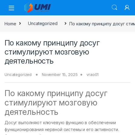
Home
Uncategorized
По какому принципу досуг ст
По какому принципу досуг
стимулируют мозговую
деятельность
Uncategorized
November 15, 2025
vrao01
По какому принципу досуг
стимулируют мозговую
деятельность
Досуг выполняют ключевую функцию в обеспечении
функционирования нервной системы и его активности.