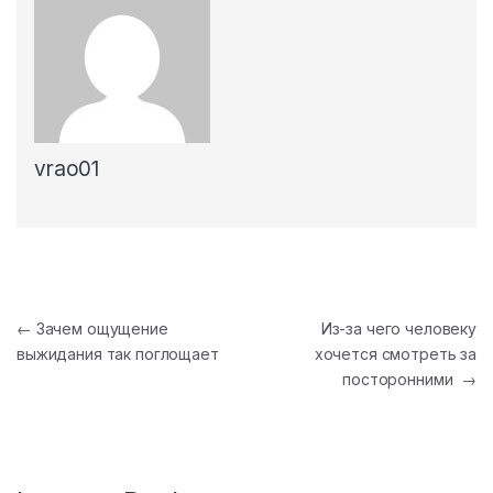
vrao01
Post navigation
←
Зачем ощущение
Из-за чего человеку
выжидания так поглощает
хочется смотреть за
посторонними
→