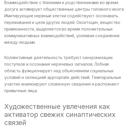
Взаимодействие с близкими и родственниками во время
досуга активирует общественные центры головного мозга.
Имитирующие нервные клетки содействуют осознавать
переживания и цели других людей. Окситоцин, вещество
привязанности, выделяется во время положительных
коммуникативных взаимодействий, усиливая соединения
между людьми.
Коллективные деятельность требуют синхронизации
поступков и осознания неречевых сигналов. Лобная
область функционирует над объяснением социальных
условий и селекцией appropriate действий. Темпоральные
участки анализируют словесную сведения и распознают
привычные лица.
Художественные увлечения как
активатор свежих синаптических
связей