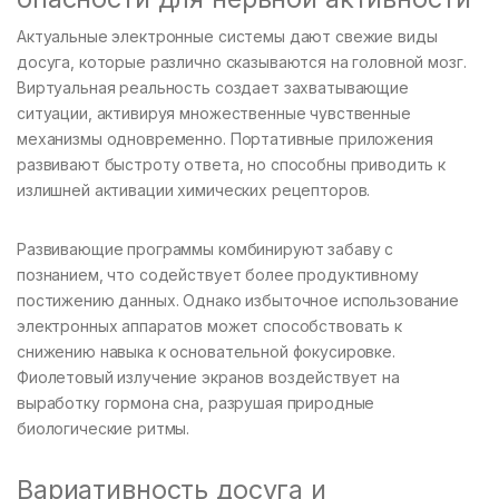
Актуальные электронные системы дают свежие виды
досуга, которые различно сказываются на головной мозг.
Виртуальная реальность создает захватывающие
ситуации, активируя множественные чувственные
механизмы одновременно. Портативные приложения
развивают быстроту ответа, но способны приводить к
излишней активации химических рецепторов.
Развивающие программы комбинируют забаву с
познанием, что содействует более продуктивному
постижению данных. Однако избыточное использование
электронных аппаратов может способствовать к
снижению навыка к основательной фокусировке.
Фиолетовый излучение экранов воздействует на
выработку гормона сна, разрушая природные
биологические ритмы.
Вариативность досуга и