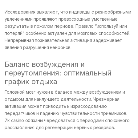
Исследования выявляют, что индивиды с разнообразными
увлечениями проявляют превосходные умственные
результаты в пожилом периоде. Правило “используй или
потеряй” особенно актуален для мозговых способностей.
Непрерывная познавательная активация задерживает
явления разрушения нейронов.
Баланс возбуждения и
переутомления: оптимальный
график отдыха
Головной мозг нужен в балансе между возбуждением и
отдыхом для наилучшего деятельности. Чрезмерная
активация может приводить к израсходованию
передатчиков и падению чувствительности приемников.
7k casino обязаны чередоваться с периодами спокойного
расслабления для регенерации нервных резервов.