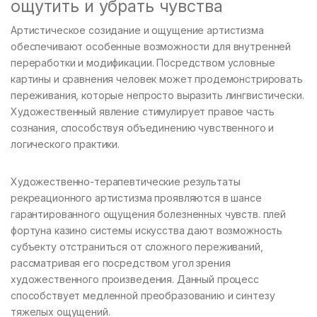
ощутить и убрать чувства
Артистическое созидание и ощущение артистизма
обеспечивают особенные возможности для внутренней
переработки и модификации. Посредством условные
картины и сравнения человек может продемонстрировать
переживания, которые непросто выразить лингвистически.
Художественный явление стимулирует правое часть
сознания, способствуя объединению чувственного и
логического практики.
Художественно-терапевтические результаты
рекреационного артистизма проявляются в шансе
гарантированного ощущения болезненных чувств. плей
фортуна казино системы искусства дают возможность
субъекту отстраниться от сложного переживаний,
рассматривая его посредством угол зрения
художественного произведения. Данный процесс
способствует медленной преобразованию и синтезу
тяжелых ощущений.