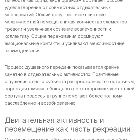
Личность как социальное организм достигает особое
удовлетворение от совместных отдыхательных
мероприятий. Общий досуг включает системы
межличностной помощи, снижая количество элементов
тревоги и увеличивая сознание вовлеченности к
коллективу. Общие переживания формируют
эмоциональные контакты и усиливают межличностные
взаимодействия.
Процесс душевного передачи показывается крайне
заметно в отдыхательных активностях. Позитивные
ощущения одного субъекта распространяются остальным,
порождая влияние обоюдного роста хороших чувств. плей
фортуна процессы в группе помогают более полному
расслаблению и возобновлению.
Двигательная активность и
перемещение как часть рекреации
Моторная движение образует естественным способом