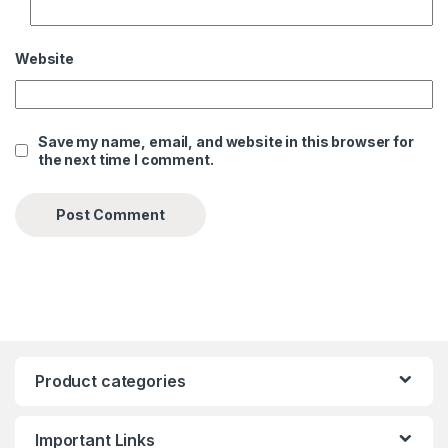
Website
Save my name, email, and website in this browser for
the next time I comment.
Product categories
Important Links