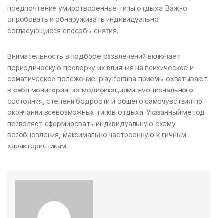
предпочтение умиротворенные типы отдыха. Важно
опробовать и обнаруживать индивидуально
согласующиеся способы снятия.
Внимательность в подборе развлечений включает
периодическую проверку их влияния на психическое и
соматическое положение. play fortuna приемы охватывают
в себя мониторинг за модификациями эмоционального
состояния, степени бодрости и общего самочувствия по
окончании всевозможных типов отдыха. Указанный метод
позволяет сформировать индивидуальную схему
возобновления, максимально настроенную к личным
характеристикам.