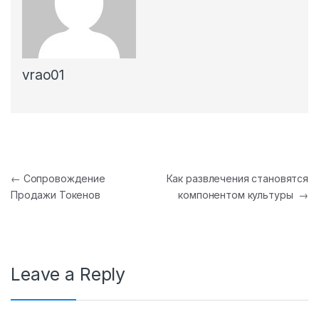
vrao01
Post navigation
←
Сопровождение
Как развлечения становятся
Продажи Токенов
компонентом культуры
→
Leave a Reply