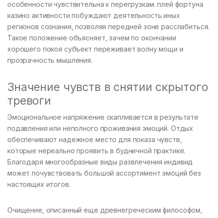
особенности чувствительна к перегрузкам. плей фортуна
казино активности побуждают деятельность иных
регионов сознания, позволяя передней зоне расслабиться.
Такое положение объясняет, зачем по окончании
хорошего покоя субъект переживает волну мощи и
прозрачность мышления.
Значение чувств в снятии скрытого
тревоги
Эмоциональное напряжение скапливается в результате
подавления или неполного проживания эмоций. Отдых
обеспечивают надежное место для показа чувств,
которые нереально проявить в будничной практике.
Благодаря многообразные виды развлечения индивид
может почувствовать большой ассортимент эмоций без
настоящих итогов.
Очищение, описанный еще древнегреческим философом,