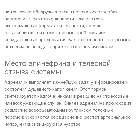
пинко казино обнаруживается в непохожих способах
поведения. Некоторые личности склоняются к
экстремальные формы деятельности, прочие
останавливаются на умственные проблемы или
созидательные предприятия. Важно сознавать, что розыск
волнения не всегда сопряжен с осязаемым риском.
Место эпинефрина и телесной
отзыва системы
Адреналин выполняет важнейшую задачу в формировании
состояния душевного напряжения. Этот гормон
синтезируется надпочечниками в реакцию на стрессовые
или возбуждающие случаи. Синтез адреналина происходит
совместно всеобъемлющим комплексом телесных
перемен: ускоряется сердцебиение, растет артериальное
напор, интенсифицируются чувства.