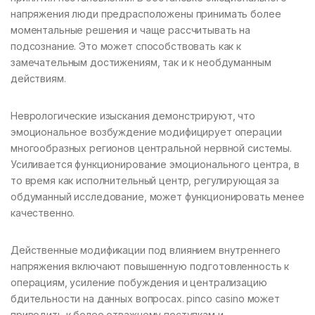
напряжения люди предрасположены принимать более
моментальные решения и чаще рассчитывать на
подсознание. Это может способствовать как к
замечательным достижениям, так и к необдуманным
действиям.
Неврологические изыскания демонстрируют, что
эмоциональное возбуждение модифицирует операции
многообразных регионов центральной нервной системы.
Усиливается функционирование эмоционального центра, в
то время как исполнительный центр, регулирующая за
обдуманный исследование, может функционировать менее
качественно.
Действенные модификации под влиянием внутреннего
напряжения включают повышенную подготовленность к
операциям, усиление побуждения и централизацию
бдительности на данных вопросах. pinco casino может
приводить к более отважному поступкам и