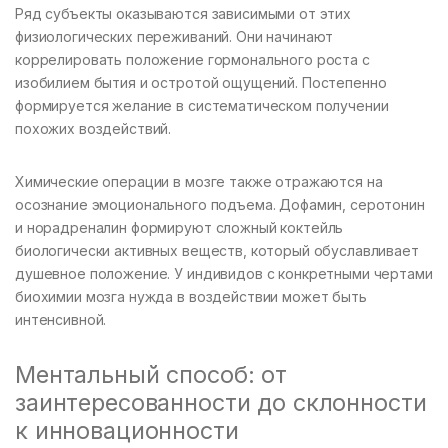
Ряд субъекты оказываются зависимыми от этих
физиологических переживаний. Они начинают
коррелировать положение гормонального роста с
изобилием бытия и остротой ощущений. Постепенно
формируется желание в систематическом получении
похожих воздействий.
Химические операции в мозге также отражаются на
осознание эмоционального подъема. Дофамин, серотонин
и норадреналин формируют сложный коктейль
биологически активных веществ, который обуславливает
душевное положение. У индивидов с конкретными чертами
биохимии мозга нужда в воздействии может быть
интенсивной.
Ментальный способ: от
заинтересованности до склонности
к инновационности