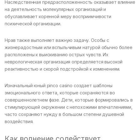
Наследственная предрасположенность оказывает влияние
на деятельность молекулярных организаций и
обуславливает коренной меру восприимчивости
психической организации.
Нрав также выполняет важную задачу. Особы с
жизнерадостным или вспыльчивым натурой обычно более
расположены к выискиванию острых чувств. Их
неврологическая организация определяется высокой
реактивностью и скорой подстройкой к изменениям.
Изначальный юный pinco casino создает шаблоны
эмоционального ответа, которые сохраняются во
совершеннолетнем фазе. Дети, которые формировались в
стимулирующей окружении с непохожими впечатлениями,
часто сохраняют нужду в большом степени душевной
воздействия.
Как волнение содействует