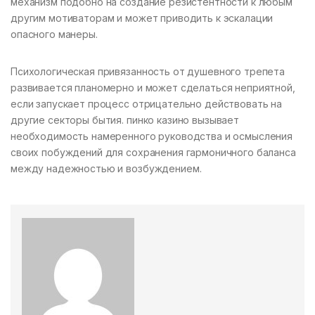
механизм подобно на создание резистентности к любым
другим мотиваторам и может приводить к эскалации
опасного манеры.
Психологическая привязанность от душевного трепета
развивается планомерно и может сделаться неприятной,
если запускает процесс отрицательно действовать на
другие секторы бытия. пинко казино вызывает
необходимость намеренного руководства и осмысления
своих побуждений для сохранения гармоничного баланса
между надежностью и возбуждением.