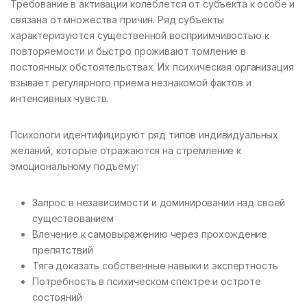
Требование в активации колеблется от субъекта к особе и
связана от множества причин. Ряд субъекты
характеризуются существенной восприимчивостью к
повторяемости и быстро проживают томление в
постоянных обстоятельствах. Их психическая организация
взывает регулярного приема незнакомой фактов и
интенсивных чувств.
Психологи идентифицируют ряд типов индивидуальных
желаний, которые отражаются на стремление к
эмоциональному подъему:
Запрос в независимости и доминировании над своей
существованием
Влечение к самовыражению через прохождение
препятствий
Тяга доказать собственные навыки и экспертность
Потребность в психическом спектре и остроте
состояний