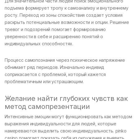
Для значительной части людей поиск эмоционального
подъема формирует тропу к самоанализу и внутреннему
росту. Переход из зоны спокойствия создает условия
раскрыть потенциальные возможности и опции. Решение
тревог и подозрений помогает формированию
уверенности в себе и расширению понятий о
индивидуальных способностях.
Процесс самопознания через психическое напряжение
обнимает ряд периодов. Изначально индивид
соприкасается с проблемой, который кажется
проблематичным или устрашающим.
Желание найти глубоких чувств как
метод самопрезентации
Интенсивные эмоции могут функционировать как методом
выражения индивидуальности для людей, которые
намереваются выделить свою индивидуальность. pinko
casino помогает показать себя из окружения и выявить