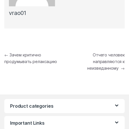
vrao01
Post navigation
←
Зачем критично
Отчего человек
продумывать релаксацию
направляются к
неизведанному
→
Product categories
Important Links