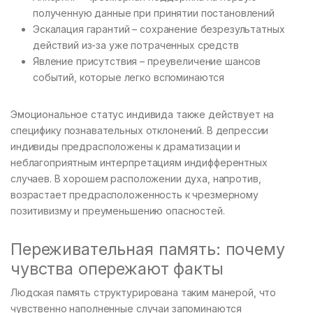
полученную данные при принятии постановлений
Эскалация гарантий – сохранение безрезультатных
действий из-за уже потраченных средств
Явление присутствия – преувеличение шансов
событий, которые легко вспоминаются
Эмоциональное статус индивида также действует на
специфику познавательных отклонений. В депрессии
индивиды предрасположены к драматизации и
неблагоприятным интерпретациям индифферентных
случаев. В хорошем расположении духа, напротив,
возрастает предрасположенность к чрезмерному
позитивизму и преуменьшению опасностей.
Переживательная память: почему
чувства опережают факты
Людская память структурирована таким манерой, что
чувственно наполненные случаи запоминаются