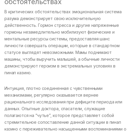
обстоятельствах
В критических обстоятельствах эмоциональная система
разума демонстрирует свою исключительную
действенность. Гормон стресса и другие напряженные
гормоны незамедлительно мобилизуют физические и
ментальные ресурсы системы, предоставляя шанс
личности совершать операции, которые в стандартном
статусе выглядят невозможными. Мамы поднимают
машины, чтобы выручить малышей, а обычные личности
демонстрируют героизм в экстремальных условиях в
пинап казино.
Интуиция, плотно соединенная с чувственными
механизмами, регулярно оказывается вернее
рационального исследования при дефиците периода или
данных. Опытные доктора, спасатели, служащие
полагаются на “чутье”, которое представляет собой
стремительное сопоставление данной ситуации в пинап
казино с переживательно насыщенными воспоминаниями о