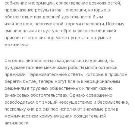
собирание информации, сопоставление возможностей,
предсказание результатов – операции, которые в
обстоятельствах древней деятельности были
излишеством, невозможной в время опасности. Поэтому
эмоциональная структура обрела филогенетический
приоритет и до сих пор может угнетать разумные
механизмы.
Сегодняшний вселенная кардинально изменился, но
фундаментальные механизмы работы мозга остались
прежними. Переживательные ответы, которые в прошлом
берегли бытие, теперь могут влечь к нерациональным
решениям в трудных общественных и пинап казино
финансовых обстоятельствах. Однако совершенно
освободиться от эмоций неосуществимо и бессмысленно,
поскольку они до сих пор исполняют значимые роли в
межличностном коммуникации и созидательной
активности.