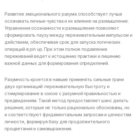
Развитие эмоционального разума способствует лучше
осознавать личные чувства и их влияние на размышление.
Упражнения осознанности и размышления позволяют
сформировать паузу между переживательным импульсом и
действием, обеспечивая срок для запуска логических
операций в pin up. При этом полное подавление
переживаний ведет к истощению практики и лишению
важной данных для формирования определений.
Разумность кроется в навыке применять сильные грани
двух организаций: переживательную быстроту и
стимулирование в союзе с разумной правильностью и
предвидением. Такой метод предоставляет шанс делать
решения, которые не только рационально обоснованы, но
и соответствуют фундаментальным запросам и ценностям
личности, формируя базу для продолжительного
процветания и самовыражения.