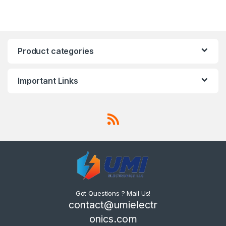
Product categories
Important Links
Got Questions ? Mail Us!
contact@umielectr
onics.com