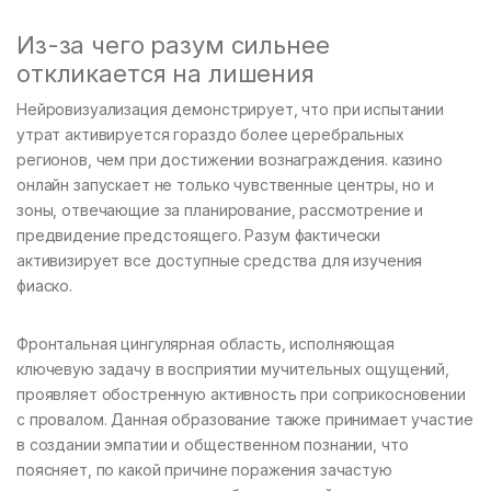
Из-за чего разум сильнее
откликается на лишения
Нейровизуализация демонстрирует, что при испытании
утрат активируется гораздо более церебральных
регионов, чем при достижении вознаграждения. казино
онлайн запускает не только чувственные центры, но и
зоны, отвечающие за планирование, рассмотрение и
предвидение предстоящего. Разум фактически
активизирует все доступные средства для изучения
фиаско.
Фронтальная цингулярная область, исполняющая
ключевую задачу в восприятии мучительных ощущений,
проявляет обостренную активность при соприкосновении
с провалом. Данная образование также принимает участие
в создании эмпатии и общественном познании, что
поясняет, по какой причине поражения зачастую