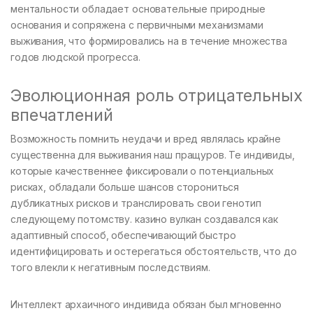
ментальности обладает основательные природные
основания и сопряжена с первичными механизмами
выживания, что формировались на в течение множества
годов людской прогресса.
Эволюционная роль отрицательных
впечатлений
Возможность помнить неудачи и вред являлась крайне
существенна для выживания наш пращуров. Те индивиды,
которые качественнее фиксировали о потенциальных
рисках, обладали больше шансов сторониться
дубликатных рисков и транслировать свои генотип
следующему потомству. казино вулкан создавался как
адаптивный способ, обеспечивающий быстро
идентифицировать и остерегаться обстоятельств, что до
того влекли к негативным последствиям.
Интеллект архаичного индивида обязан был мгновенно