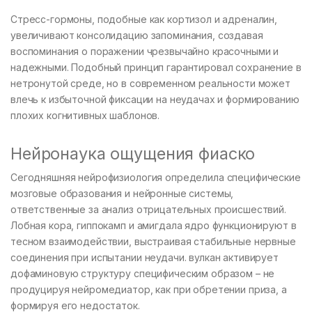
Стресс-гормоны, подобные как кортизол и адреналин,
увеличивают консолидацию запоминания, создавая
воспоминания о поражении чрезвычайно красочными и
надежными. Подобный принцип гарантировал сохранение в
нетронутой среде, но в современном реальности может
влечь к избыточной фиксации на неудачах и формированию
плохих когнитивных шаблонов.
Нейронаука ощущения фиаско
Сегодняшняя нейрофизиология определила специфические
мозговые образования и нейронные системы,
ответственные за анализ отрицательных происшествий.
Лобная кора, гиппокамп и амигдала ядро функционируют в
тесном взаимодействии, выстраивая стабильные нервные
соединения при испытании неудачи. вулкан активирует
дофаминовую структуру специфическим образом – не
продуцируя нейромедиатор, как при обретении приза, а
формируя его недостаток.