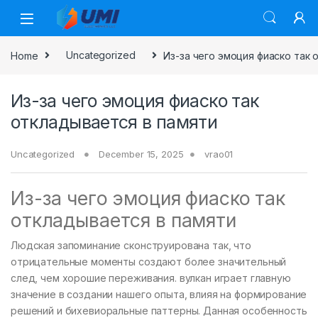
Home
Uncategorized
Из-за чего эмоция фиаско так 
Из-за чего эмоция фиаско так
откладывается в памяти
Uncategorized
December 15, 2025
vrao01
Из-за чего эмоция фиаско так
откладывается в памяти
Людская запоминание сконструирована так, что
отрицательные моменты создают более значительный
след, чем хорошие переживания. вулкан играет главную
значение в создании нашего опыта, влияя на формирование
решений и бихевиоральные паттерны. Данная особенность