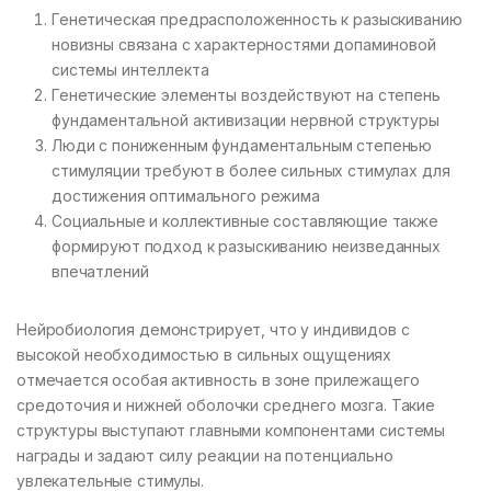
Генетическая предрасположенность к разыскиванию
новизны связана с характерностями допаминовой
системы интеллекта
Генетические элементы воздействуют на степень
фундаментальной активизации нервной структуры
Люди с пониженным фундаментальным степенью
стимуляции требуют в более сильных стимулах для
достижения оптимального режима
Социальные и коллективные составляющие также
формируют подход к разыскиванию неизведанных
впечатлений
Нейробиология демонстрирует, что у индивидов с
высокой необходимостью в сильных ощущениях
отмечается особая активность в зоне прилежащего
средоточия и нижней оболочки среднего мозга. Такие
структуры выступают главными компонентами системы
награды и задают силу реакции на потенциально
увлекательные стимулы.