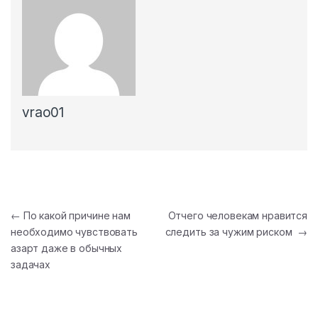
vrao01
Post navigation
←
По какой причине нам
Отчего человекам нравится
необходимо чувствовать
следить за чужим риском
→
азарт даже в обычных
задачах