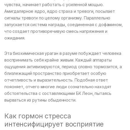
чувства, начинает работать с усиленной мощью.
Амигдалярное ядро, ядро страха и тревоги, посылает
сигналы тревоги по целому организму. Параллельно
запускается система награды, соединенная с дофамином,
что создает противоречивую смесь напряжения и
ожидания.
Эта биохимическая ураган в разуме побуждает человека
воспринимать себя крайне живым. Каждый аппараты
ощущения активизируются, период словно тормозится, а
близлежащий пространство приобретает особую
отчетливость и выразительность. Подобная ответ
поясняет, отчего многие люди сознательно находят
обстоятельства с составляющими БК Леон, пытаясь
вырваться из рутины обыденности.
Как гормон стресса
интенсифицирует восприятие