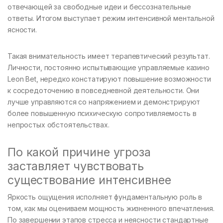
отвечающей за свободные идеи и бессознательные
ответы. Итогом выступает режим интенсивной ментальной
ясности.
Такая внимательность имеет терапевтический результат.
Личности, постоянно испытывающие управляемые казино
Leon Bet, нередко констатируют повышение возможности
к сосредоточению в повседневной деятельности. Они
лучше управляются со напряжением и демонстрируют
более повышенную психическую сопротивляемость в
непростых обстоятельствах.
По какой причине угроза
заставляет чувствовать
существование интенсивнее
Яркость ощущения исполняет фундаментальную роль в
том, как мы оцениваем мощность жизненного впечатления.
По завершении этапов стресса и неясности стандартные