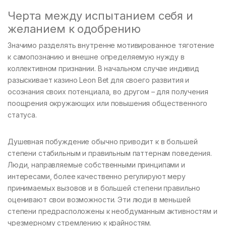
Черта между испытанием себя и
желанием к одобрению
Значимо разделять внутренне мотивированное тяготение
к самопознанию и внешне определяемую нужду в
коллективном признании. В начальном случае индивид
разыскивает казино Leon Bet для своего развития и
осознания своих потенциала, во другом – для получения
поощрения окружающих или повышения общественного
статуса.
Душевная побуждение обычно приводит к в большей
степени стабильным и правильным паттернам поведения.
Люди, направляемые собственными принципами и
интересами, более качественно регулируют меру
принимаемых вызовов и в большей степени правильно
оценивают свои возможности. Эти люди в меньшей
степени предрасположены к необдуманным активностям и
чрезмерному стремлению к крайностям.