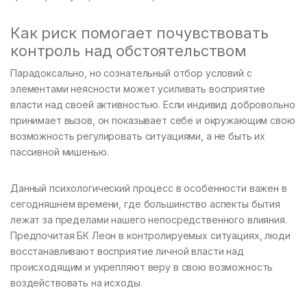
Как риск помогает почувствовать
контроль над обстоятельством
Парадоксально, но сознательный отбор условий с
элементами неясности может усиливать восприятие
власти над своей активностью. Если индивид добровольно
принимает вызов, он показывает себе и окружающим свою
возможность регулировать ситуациями, а не быть их
пассивной мишенью.
Данный психологический процесс в особенности важен в
сегодняшнем времени, где большинство аспекты бытия
лежат за пределами нашего непосредственного влияния.
Предпочитая БК Леон в контролируемых ситуациях, люди
восстанавливают восприятие личной власти над
происходящим и укрепляют веру в свою возможность
воздействовать на исходы.