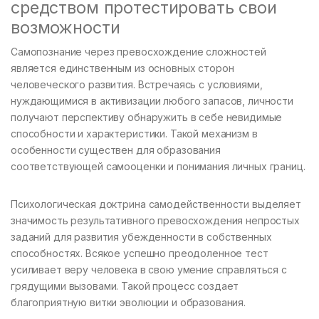
средством протестировать свои
возможности
Самопознание через превосхождение сложностей
является единственным из основных сторон
человеческого развития. Встречаясь с условиями,
нуждающимися в активизации любого запасов, личности
получают перспективу обнаружить в себе невидимые
способности и характеристики. Такой механизм в
особенности существен для образования
соответствующей самооценки и понимания личных границ.
Психологическая доктрина самодейственности выделяет
значимость результативного превосхождения непростых
заданий для развития убежденности в собственных
способностях. Всякое успешно преодоленное тест
усиливает веру человека в свою умение справляться с
грядущими вызовами. Такой процесс создает
благоприятную витки эволюции и образования.