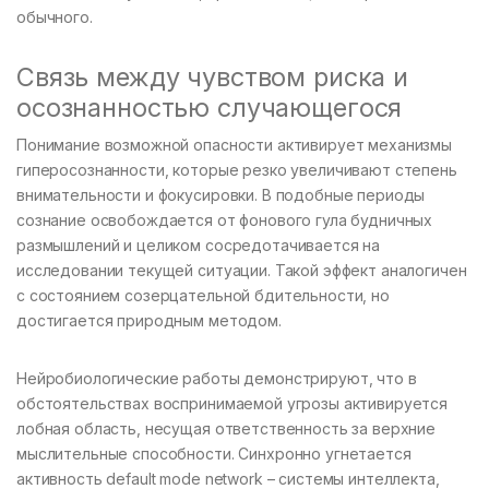
обычного.
Связь между чувством риска и
осознанностью случающегося
Понимание возможной опасности активирует механизмы
гиперосознанности, которые резко увеличивают степень
внимательности и фокусировки. В подобные периоды
сознание освобождается от фонового гула будничных
размышлений и целиком сосредотачивается на
исследовании текущей ситуации. Такой эффект аналогичен
с состоянием созерцательной бдительности, но
достигается природным методом.
Нейробиологические работы демонстрируют, что в
обстоятельствах воспринимаемой угрозы активируется
лобная область, несущая ответственность за верхние
мыслительные способности. Синхронно угнетается
активность default mode network – системы интеллекта,