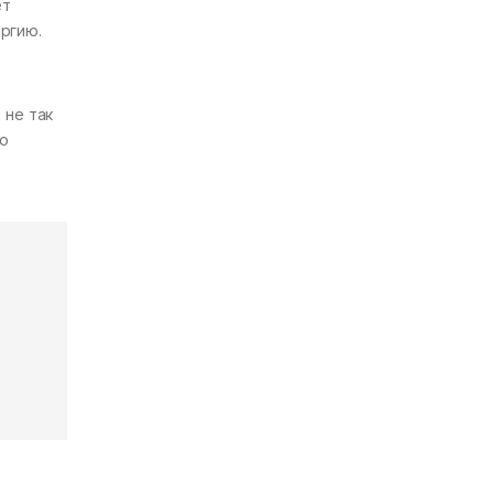
ет
ргию.
 не так
о