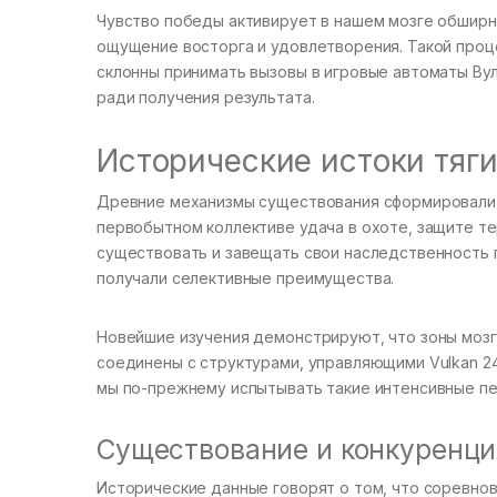
Чувство победы активирует в нашем мозге обшир
ощущение восторга и удовлетворения. Такой проце
склонны принимать вызовы в игровые автоматы Ву
ради получения результата.
Исторические истоки тяги
Древние механизмы существования сформировали 
первобытном коллективе удача в охоте, защите т
существовать и завещать свои наследственность 
получали селективные преимущества.
Новейшие изучения демонстрируют, что зоны мозг
соединены с структурами, управляющими Vulkan 24
мы по-прежнему испытывать такие интенсивные пе
Существование и конкуренци
Исторические данные говорят о том, что соревно