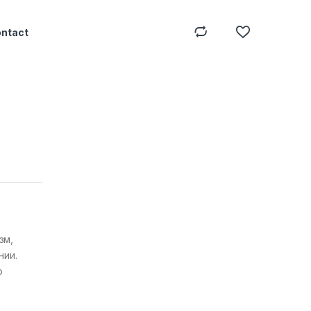
ontact
зм,
нии.
о