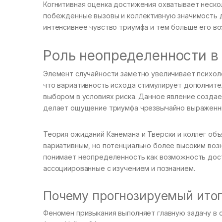
Когнитивная оценка достижения охватывает нескол
побежденные вызовы и коллективную значимость д
интенсивнее чувство триумфа и тем больше его в
Роль неопределенности в
Элемент случайности заметно увеличивает психол
что вариативность исхода стимулирует дополнител
выбором в условиях риска. Данное явление создае
делает ощущение триумфа чрезвычайно выраженн
Теория ожиданий Канемана и Тверски и коллег об
вариативным, но потенциально более высоким воз
понимает неопределенность как возможность дост
ассоциированные с изучением и познанием.
Почему прогнозируемый итог
Феномен привыкания выполняет главную задачу в 