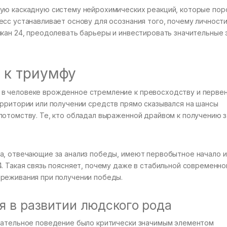
ную каскадную систему нейрохимических реакций, которые по
сс устанавливает основу для осознания того, почему личност
лкан 24, преодолевать барьеры и инвестировать значительные
 к триумфу
в человеке врожденное стремление к превосходству и первен
ерритории или получении средств прямо сказывался на шансы
потомству. Те, кто обладал выраженной драйвом к получению з
а, отвечающие за анализ победы, имеют первобытное начало и
. Такая связь поясняет, почему даже в стабильной современн
реживания при получении победы.
я в развитии людского рода
вательное поведение было критически значимым элементом