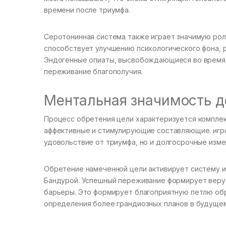
времени после триумфа.
Серотонинная система также играет значимую рол
способствует улучшению психологического фона, р
Эндогенные опиаты, высвобождающиеся во время 
переживание благополучия.
Ментальная значимость д
Процесс обретения цели характеризуется компле
аффективные и стимулирующие составляющие. игро
удовольствие от триумфа, но и долгосрочные изме
Обретение намеченной цели активирует систему 
Бандурой. Успешный переживание формирует веру 
барьеры. Это формирует благоприятную петлю обра
определения более грандиозных планов в будущем