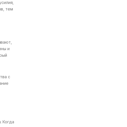
усилия,
в, тем
ывают,
зны и
орый
тва с
ание
. Когда