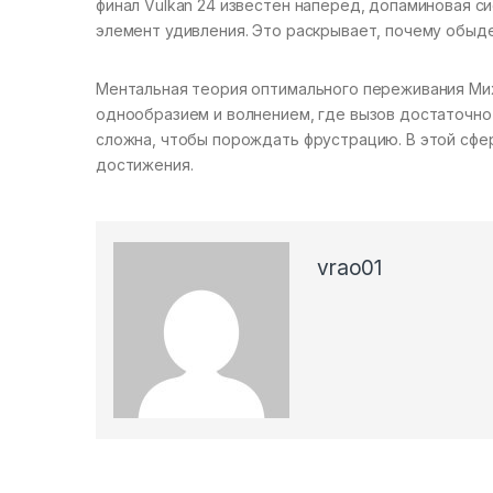
финал Vulkan 24 известен наперед, допаминовая с
элемент удивления. Это раскрывает, почему обыд
Ментальная теория оптимального переживания Ми
однообразием и волнением, где вызов достаточно 
сложна, чтобы порождать фрустрацию. В этой сф
достижения.
vrao01