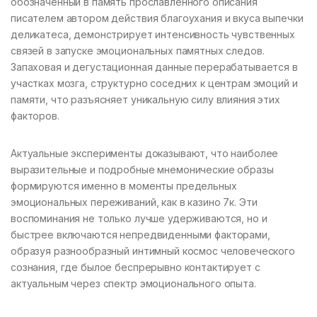
обозначенный в память прославленного описания
писателем автором действия благоухания и вкуса выпечки
деликатеса, демонстрирует интенсивность чувственных
связей в запуске эмоциональных памятных следов.
Запаховая и дегустационная данные перерабатывается в
участках мозга, структурно соседних к центрам эмоций и
памяти, что разъясняет уникальную силу влияния этих
факторов.
Актуальные эксперименты доказывают, что наиболее
выразительные и подробные мнемонические образы
формируются именно в моменты предельных
эмоциональных переживаний, как в казино 7к. Эти
воспоминания не только лучше удерживаются, но и
быстрее включаются непредвиденными факторами,
образуя разнообразный интимный космос человеческого
сознания, где былое беспрерывно контактирует с
актуальным через спектр эмоционального опыта.