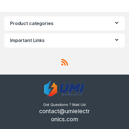
Product categories
Important Links
Got Questions ? Mail Us!
contact@umielectr
onics.com