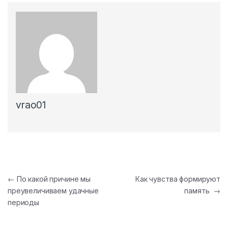
vrao01
Post navigation
←
По какой причине мы
Как чувства формируют
преувеличиваем удачные
память
→
периоды