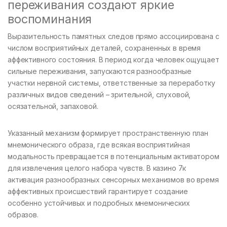
переживания создают яркие
воспоминания
Выразительность памятных следов прямо ассоциирована с
числом восприятийных деталей, сохраненных в время
аффективного состояния. В период когда человек ощущает
сильные переживания, запускаются разнообразные
участки нервной системы, ответственные за переработку
различных видов сведений – зрительной, слуховой,
осязательной, запаховой.
Указанный механизм формирует пространственную план
мнемонического образа, где всякая восприятийная
модальность превращается в потенциальным активатором
для извлечения целого набора чувств. В казино 7к
активация разнообразных сенсорных механизмов во время
аффективных происшествий гарантирует создание
особенно устойчивых и подробных мнемонических
образов.