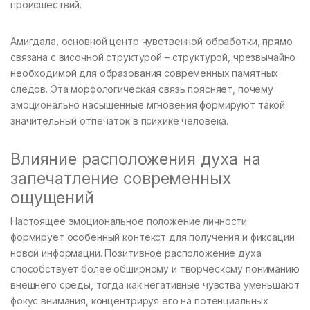
происшествий.
Амигдала, основной центр чувственной обработки, прямо
связана с височной структурой – структурой, чрезвычайно
необходимой для образования современных памятных
следов. Эта морфологическая связь поясняет, почему
эмоционально насыщенные мгновения формируют такой
значительный отпечаток в психике человека.
Влияние расположения духа на
запечатление современных
ощущений
Настоящее эмоциональное положение личности
формирует особенный контекст для получения и фиксации
новой информации. Позитивное расположение духа
способствует более обширному и творческому пониманию
внешнего среды, тогда как негативные чувства уменьшают
фокус внимания, концентрируя его на потенциальных