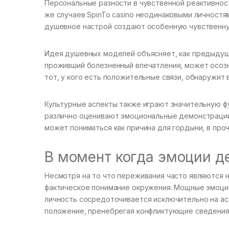
Персональные разности в чувственной реактивнос
же случаев SpinTo casino неодинаковыми личностя
душевное настрой создают особенную чувственну
Идея душевных моделей объясняет, как предыдущи
проживший болезненный впечатления, может осозн
тот, у кого есть положительные связи, обнаружит 
Культурные аспекты также играют значительную ф
различно оценивают эмоциональные демонстрации
может пониматься как причина для гордыни, в про
В момент когда эмоции 
Несмотря на то что переживания часто являются 
фактическое понимание окружения. Мощные эмоцио
личность сосредоточивается исключительно на ас
положение, пренебрегая конфликтующие сведения