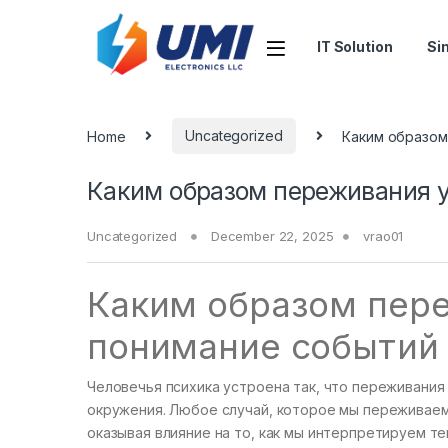
IT Solution
Si
Home
Uncategorized
Каким образом
Каким образом переживания 
Uncategorized
December 22, 2025
vrao01
Каким образом пер
понимание событий
Человечья психика устроена так, что переживани
окружения. Любое случай, которое мы переживаем
оказывая влияние на то, как мы интерпретируем т