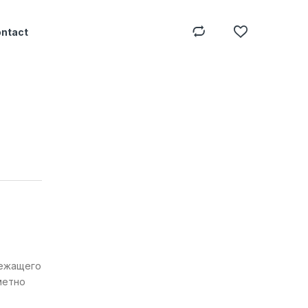
ontact
лежащего
метно