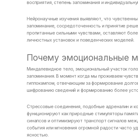
восприятия, степень запоминания и индивидуальну
Нейронаучные изучения выявляют, что чувственны
запоминание, сосредоточенность и принятие решен
пропитанные сильными чувствами, оставляют боле
личностных установок и поведенческих моделей.
Почему эмоциональные м
Миндалевидное тело, эмоциональный участок голо
запоминания. В момент когда мы проживаем чувст
гиппокампом, отвечающим за формирование долгов
шифрованию сведений и формированию более усто
Стрессовые соединения, подобные адреналин и к
функционируют как природные стимуляторы памят
синапсов и оптимизируют транспорт сигналов меж
события или мгновения огромной радости часто у
ясностью.