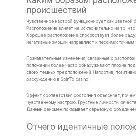
Каким образом расположе
происшествий
Чувственное настрой функционирует как цветной 
Расположение влияет не исключительно на то, что 
Хорошее расположение способствует более радуж
негативные эмоции направляют к пессимистичным 
Познавательные изменения, связанные с располож
положении более часто обнаруживают плохие под
своих темных предположений. Напротив, позитивн
рассуждению в SpinTo casino.
Эффект соответствия состояния объясняет, поче
чувственному настрою. Грустные личности качест
Данный феномен показывает серьезную объединен
Отчего идентичные полож