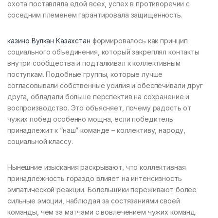
охота поставляла едой всех, успех в противоречии с
соседним племенем гарантировала защищенность.
казино Вулкан Казахстан
формировалось как принцип
социального объединения, который закреплял контакты
внутри сообщества и подталкивал к коллективным
поступкам. Подобные группы, которые лучше
согласовывали собственные усилия и обеспечивали друг
друга, обладали больше перспектив на сохранение и
воспроизводство. Это объясняет, почему радость от
чужих побед особенно мощна, если победитель
принадлежит к “наш” команде – коллективу, народу,
социальной классу.
Нынешние изыскания раскрывают, что коллективная
принадлежность гораздо влияет на интенсивность
эмпатической реакции. Болельщики переживают более
сильные эмоции, наблюдая за состязаниями своей
команды, чем за матчами с вовлечением чужих команд.