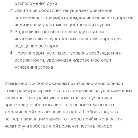
расположения духа
Окситоцин обостряет ощущение социальной
соединения с триумфатором, крайне если это дорогой
индивид или участник существенной группы
Эндорфины способны производиться при
исключительно чувственных эпизодах, порождая
ощущение восторга
Норэпинефрин усиливает уровень возбуждения и
осознанности, увеличивая чувственное опыт
мгновения успеха
Изыскания с использованием позитронно-эмиссионной
томографии раскрыли, что отслеживание за успехами иных
запускает вентральную тегментальную участок и
прилежащее образование – основные компоненты
дофаминовой организации награды. Любопытно, что
паттерн активации зависит от меры приближенности к
чемпиону и собственной вовлеченности в исходе.