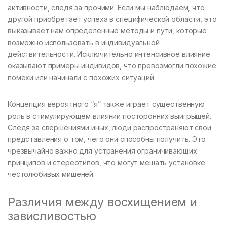
активности, следя за прочими. Если мы наблюдаем, что
другой приобретает успеха в специфической области, это
выказывает нам определенные методы и пути, которые
возможно использовать в индивидуальной
действительности. Исключительно интенсивное влияние
оказывают примеры индивидов, что превозмогли похожие
помехи или начинали с похожих ситуаций.
Концепция вероятного “я” также играет существенную
роль в стимулирующем влиянии посторонних выигрышей.
Следя за свершениями иных, люди распространяют свои
представления о том, чего они способны получить. Это
чрезвычайно важно для устранения ограничивающих
принципов и стереотипов, что могут мешать установке
честолюбивых мишеней.
Различия между восхищением и
зависливостью