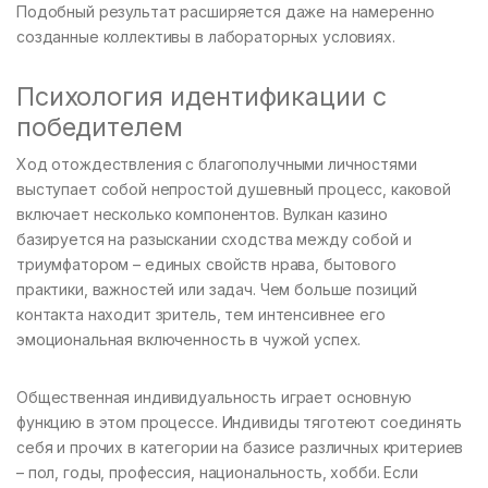
Подобный результат расширяется даже на намеренно
созданные коллективы в лабораторных условиях.
Психология идентификации с
победителем
Ход отождествления с благополучными личностями
выступает собой непростой душевный процесс, каковой
включает несколько компонентов. Вулкан казино
базируется на разыскании сходства между собой и
триумфатором – единых свойств нрава, бытового
практики, важностей или задач. Чем больше позиций
контакта находит зритель, тем интенсивнее его
эмоциональная включенность в чужой успех.
Общественная индивидуальность играет основную
функцию в этом процессе. Индивиды тяготеют соединять
себя и прочих в категории на базисе различных критериев
– пол, годы, профессия, национальность, хобби. Если