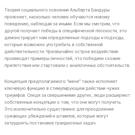
Теория социального освоения Альберта Бандуры
проясняет, насколько человек обучаются новому
поведению, наблюдая за иными. Если мы смотрим, что
другой получает победы в специфической плоскости, это
демонстрирует нам определенные подходы и подходы,
которые возможно употребить в собственной
действительности. Чрезвычайно острое воздействие
производят примеры личностей, что победили схожие
препятствия или стартовали с аналогичных обстоятельств.
Концепция предполагаемого “меня” также исполняет
ключевую функцию в стимулирующем действии чужих
триумфов. Следя за свершениями других, люди расширяют
собственные концепции о том, что они могут получить.
Это исключительно существенно для преодоления
сужающих убеждений и штампов, которые могут
затруднять постановке грандиозных задач.