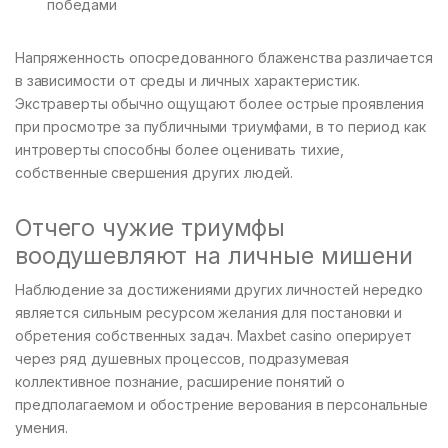
победами
Напряженность опосредованного блаженства различается
в зависимости от среды и личных характеристик.
Экстраверты обычно ощущают более острые проявления
при просмотре за публичными триумфами, в то период как
интроверты способны более оценивать тихие,
собственные свершения других людей.
Отчего чужие триумфы
воодушевляют на личные мишени
Наблюдение за достижениями других личностей нередко
является сильным ресурсом желания для постановки и
обретения собственных задач. Maxbet casino оперирует
через ряд душевных процессов, подразумевая
коллективное познание, расширение понятий о
предполагаемом и обострение верования в персональные
умения.