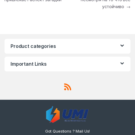
устойчиво
→
Product categories
Important Links
Got Questions ? Mail Us!