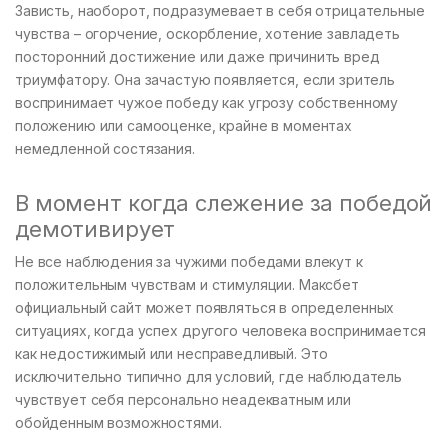
Зависть, наоборот, подразумевает в себя отрицательные
чувства – огорчение, оскорбление, хотение завладеть
посторонний достижение или даже причинить вред
триумфатору. Она зачастую появляется, если зритель
воспринимает чужое победу как угрозу собственному
положению или самооценке, крайне в моментах
немедленной состязания.
В момент когда слежение за победой
демотивирует
Не все наблюдения за чужими победами влекут к
положительным чувствам и стимуляции. Максбет
официальный сайт может появляться в определенных
ситуациях, когда успех другого человека воспринимается
как недостижимый или несправедливый. Это
исключительно типично для условий, где наблюдатель
чувствует себя персонально неадекватным или
обойденным возможностями.