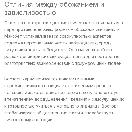
Отличия между обожанием и
зависливостью
Ответ на посторонние достижения может проявляться в
пары противоположных формах – обожании или зависти.
Максбет устанавливается совокупностью аспектов,
содержа персональные черты наблюдателя, среду
ситуации и черты победителя. Осознание подобных
расхождений критически существенно для построения
благоприятных взаимодействий с триумфом иных людей.
Восторг характеризуется положительными
переживаниями по позиции к достижениям прочего
человека и жаждой двигаться его эталону. Оно следует
впечатлением воодушевления, желания к самоулучшению
и готовностью учиться у успешного индивида. Восторг
стабилизирует общественные связи и способствует
личностному эволюции.