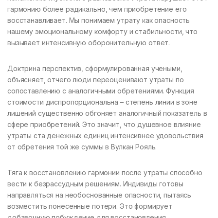
гармонию более радикально, чем приобретение его
восстанавливает. Мы понимаем утрату как опасность
нашему эмоциональному комфорту и стабильности, что
вызывает интенсивную оборонительную ответ.
Доктрина перспектив, сформулированная учеными,
объясняет, отчего люди переоценивают утраты по
сопоставлению с аналогичными обретениями. Функция
стоимости диспропорциональна – степень линии в зоне
лишений существенно обгоняет аналогичный показатель в
сфере приобретений. Это значит, что душевное влияние
утраты ста денежных единиц интенсивнее удовольствия
от обретения той же суммы в Вулкан Рояль.
Тяга к восстановлению гармонии после утраты способно
вести к безрассудным решениям. Индивиды готовы
направляться на необоснованные опасности, пытаясь
возместить понесенные потери. Это формирует
добавочную побуждение для восстановления