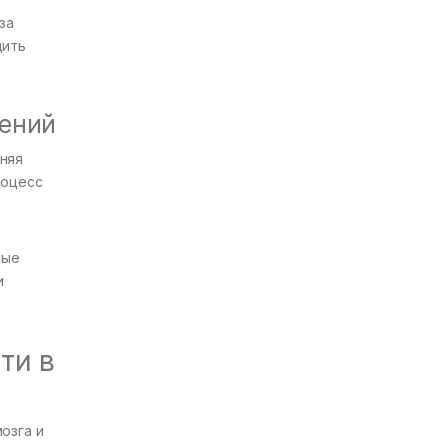
за
дить
шений
няя
роцесс
ные
и
ти в
озга и