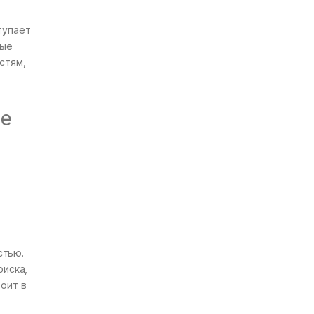
тупает
рые
стям,
ые
стью.
оиска,
оит в