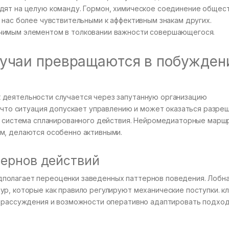
дят на целую команду. Гормон, химическое соединение общес
 нас более чувствительными к аффективным знакам других.
чимым элементом в толковании важности совершающегося.
лучаи превращаются в побужде
 деятельности случается через запутанную организацию
, что ситуация допускает управлению и может оказаться разре
ся система спланированного действия. Нейромедиаторные марш
м, делаются особенно активными.
тернов действий
полагает переоценки заведенных паттернов поведения. Лобна
р, которые как правило регулируют механические поступки. к
и рассуждения и возможности оперативно адаптировать подхо