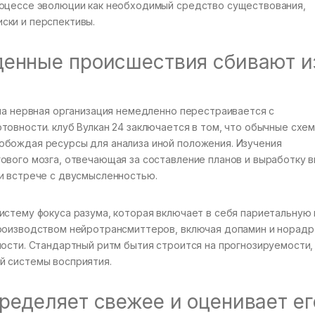
роцессе эволюции как необходимый средство существования,
ски и перспективы.
денные происшествия сбивают и
ша нервная организация немедленно перестраивается с
овности. клуб Вулкан 24 заключается в том, что обычные схе
обождая ресурсы для анализа иной положения. Изучения
ового мозга, отвечающая за составление планов и выработку 
и встрече с двусмысленностью.
истему фокуса разума, которая включает в себя париетальную 
роизводством нейротрансмиттеров, включая допамин и норадр
ости. Стандартный ритм бытия строится на прогнозируемости,
й системы восприятия.
ределяет свежее и оценивает ег