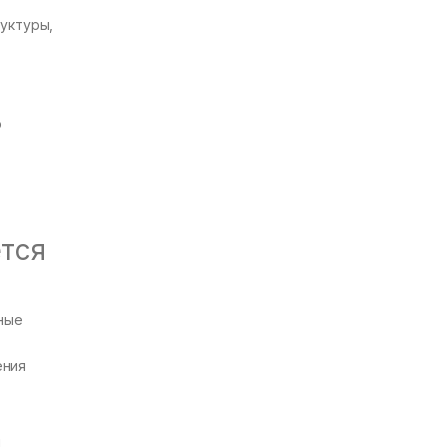
уктуры,
о
ется
ные
ения
и