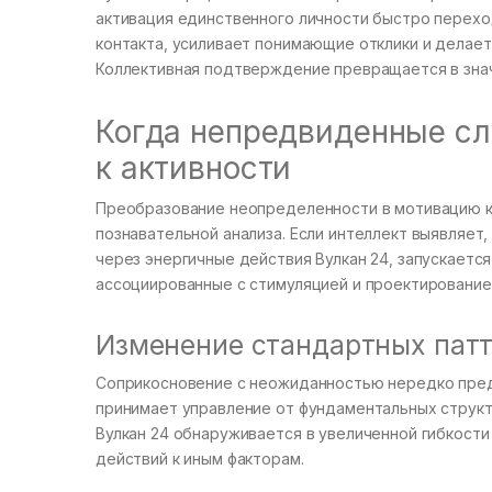
активация единственного личности быстро перехо
контакта, усиливает понимающие отклики и делает
Коллективная подтверждение превращается в зна
Когда непредвиденные с
к активности
Преобразование неопределенности в мотивацию к
познавательной анализа. Если интеллект выявляет
через энергичные действия Вулкан 24, запускает
ассоциированные с стимуляцией и проектирование
Изменение стандартных пат
Соприкосновение с неожиданностью нередко пред
принимает управление от фундаментальных структу
Вулкан 24 обнаруживается в увеличенной гибкост
действий к иным факторам.