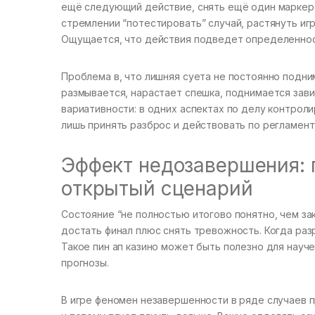
ещё следующий действие, снять ещё один маркер,
стремлении “потестировать” случай, растянуть иг
Ощущается, что действия подведет определеннос
Проблема в, что лишняя суета не постоянно подни
размывается, нарастает спешка, поднимается зави
вариативности: в одних аспектах по делу контроли
лишь принять разброс и действовать по регламент
Эффект недозавершения: 
открытый сценарий
Состояние “не полностью итогово понятно, чем за
достать финал плюс снять тревожность. Когда раз
Такое пин ап казино может быть полезно для науче
прогнозы.
В игре феномен незавершенности в ряде случаев пр