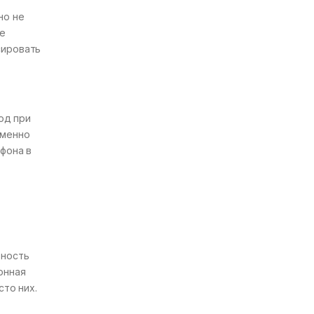
но не
ие
сировать
од при
именно
фона в
вность
онная
сто них.