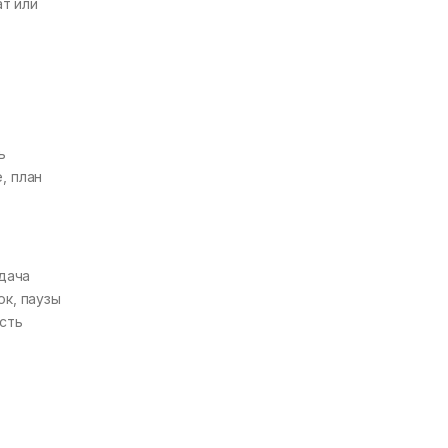
ат или
ь
, план
адача
ок, паузы
сть