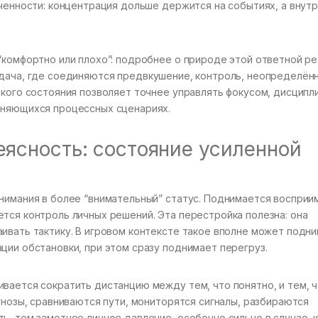
юченности: концентрация дольше держится на событиях, а внут
“комфортно или плохо”: подробнее о природе этой ответной р
тдача, где соединяются предвкушение, контроль, неопределён
акого состояния позволяет точнее управлять фокусом, дисципл
еняющихся процессных сценариях.
еясность: состояние усиленной
внимания в более “внимательный” статус. Поднимается восприи
тся контроль личных решений. Эта перестройка полезна: она
ивать тактику. В игровом контексте такое вполне может подн
ции обстановки, при этом сразу поднимает перегруз.
вается сократить дистанцию между тем, что понятно, и тем, ч
гнозы, сравниваются пути, мониторятся сигналы, разбираются
ь, тем заметнее личное давление, особенно сильно в случае, 