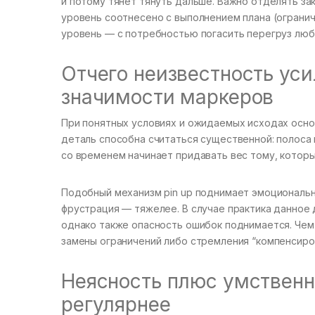
и потому тянет тянуть дальше. Важно отделять за
уровень соотнесено с выполнением плана (огранич
уровень — с потребностью погасить перегруз лю
Отчего неизвестность ус
значимости маркеров
При понятных условиях и ожидаемых исходах осно
деталь способна считаться существенной: полоса и
со временем начинает придавать вес тому, которы
Подобный механизм pin up поднимает эмоциональн
фрустрация — тяжелее. В случае практика данное
однако также опасность ошибок поднимается. Чем 
замены ограничений либо стремления “компенсиров
Неясность плюс умственн
регулярнее