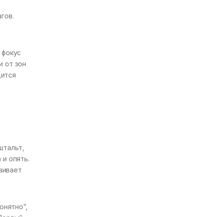
гов.
 фокус
и от зон
дится
штальт,
 и опять.
раивает
онятно”,