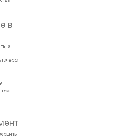
е в
ть, а
ктически
ый
 тем
мент
овершить