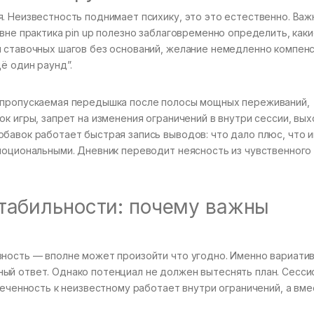
. Неизвестность поднимает психику, это это естественно. Важ
вне практика pin up полезно заблаговременно определить, как
м ставочных шагов без оснований, желание немедленно компен
ё один раунд”.
непропускаемая передышка после полосы мощных переживаний,
к игры, запрет на изменения ограничений в внутри сессии, вых
бавок работает быстрая запись выводов: что дало плюс, что 
моциональными. Дневник переводит неясность из чувственного 
табильности: почему важны
вность — вполне может произойти что угодно. Именно вариати
ый ответ. Однако потенциал не должен вытеснять план. Сесси
леченность к неизвестному работает внутри ограничений, а вме