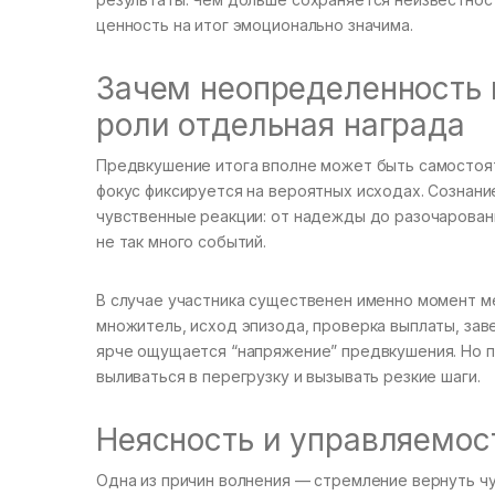
ценность на итог эмоционально значима.
Зачем неопределенность 
роли отдельная награда
Предвкушение итога вполне может быть самостоя
фокус фиксируется на вероятных исходах. Сознани
чувственные реакции: от надежды до разочарован
не так много событий.
В случае участника существенен именно момент м
множитель, исход эпизода, проверка выплаты, за
ярче ощущается “напряжение” предвкушения. Но п
выливаться в перегрузку и вызывать резкие шаги.
Неясность и управляемост
Одна из причин волнения — стремление вернуть чу