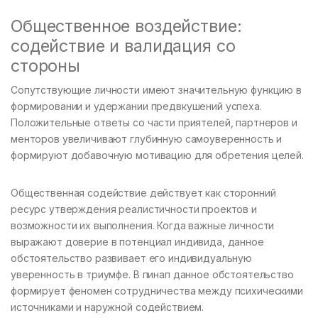
Общественное воздействие:
содействие и валидация со
стороны
Сопутствующие личности имеют значительную функцию в
формировании и удержании предвкушений успеха.
Положительные ответы со части приятелей, партнеров и
менторов увеличивают глубинную самоуверенность и
формируют добавочную мотивацию для обретения целей.
Общественная содействие действует как сторонний
ресурс утверждения реалистичности проектов и
возможности их выполнения. Когда важные личности
выражают доверие в потенциал индивида, данное
обстоятельство развивает его индивидуальную
уверенность в триумфе. В пинап данное обстоятельство
формирует феномен сотрудничества между психическими
источниками и наружной содействием.