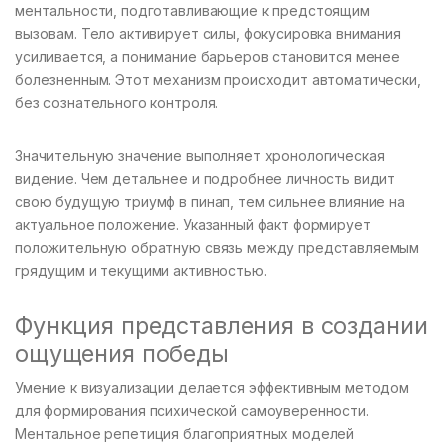
ментальности, подготавливающие к предстоящим
вызовам. Тело активирует силы, фокусировка внимания
усиливается, а понимание барьеров становится менее
болезненным. Этот механизм происходит автоматически,
без сознательного контроля.
Значительную значение выполняет хронологическая
видение. Чем детальнее и подробнее личность видит
свою будущую триумф в пинап, тем сильнее влияние на
актуальное положение. Указанный факт формирует
положительную обратную связь между представляемым
грядущим и текущими активностью.
Функция представления в создании
ощущения победы
Умение к визуализации делается эффективным методом
для формирования психической самоуверенности.
Ментальное репетиция благоприятных моделей