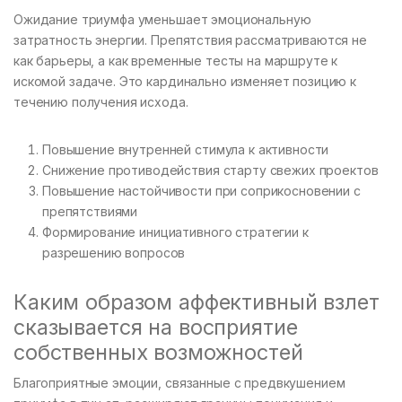
Ожидание триумфа уменьшает эмоциональную
затратность энергии. Препятствия рассматриваются не
как барьеры, а как временные тесты на маршруте к
искомой задаче. Это кардинально изменяет позицию к
течению получения исхода.
Повышение внутренней стимула к активности
Снижение противодействия старту свежих проектов
Повышение настойчивости при соприкосновении с
препятствиями
Формирование инициативного стратегии к
разрешению вопросов
Каким образом аффективный взлет
сказывается на восприятие
собственных возможностей
Благоприятные эмоции, связанные с предвкушением