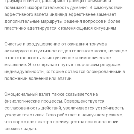
триумфа в пин ап, расширяют границы понимания и
повышают изобретательность думания. В самочувствии
аффективного взлета индивид эффективнее замечает
дополнительные маршруты решения вопросов и более
пластично адаптируется к изменяющимся ситуациям.
Счастье и воодушевление от ожидания триумфа
активируют интуитивное отдел головного мозга, несущее
ответственность за интуитивное и символическое
мышление. Это открывает путь к творческим ресурсам
индивидуальности, которые остаются блокированными в
положении волнения или апатии.
Эмоциональный взлет также сказывается на
физиологические процессы. Совершенствуется
согласованность действий, увеличивается устойчивость,
ускоряется отклик. Тело работает в наилучшем режиме,
что порождает экстра преимущества при выполнении
сложных задач.