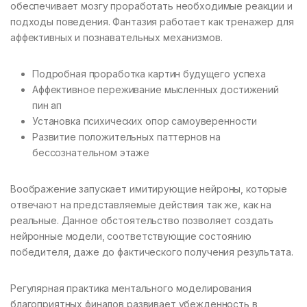
обеспечивает мозгу проработать необходимые реакции и
подходы поведения. Фантазия работает как тренажер для
аффективных и познавательных механизмов.
Подробная проработка картин будущего успеха
Аффективное переживание мысленных достижений
пин ап
Установка психических опор самоуверенности
Развитие положительных паттернов на
бессознательном этаже
Воображение запускает имитирующие нейроны, которые
отвечают на представляемые действия так же, как на
реальные. Данное обстоятельство позволяет создать
нейронные модели, соответствующие состоянию
победителя, даже до фактического получения результата.
Регулярная практика ментального моделирования
благоприятных финалов развивает убежденность в