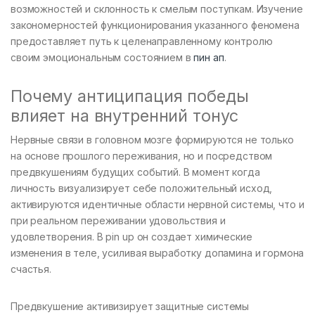
возможностей и склонность к смелым поступкам. Изучение
закономерностей функционирования указанного феномена
предоставляет путь к целенаправленному контролю
своим эмоциональным состоянием в
пин ап
.
Почему антиципация победы
влияет на внутренний тонус
Нервные связи в головном мозге формируются не только
на основе прошлого переживания, но и посредством
предвкушениям будущих событий. В момент когда
личность визуализирует себе положительный исход,
активируются идентичные области нервной системы, что и
при реальном переживании удовольствия и
удовлетворения. В pin up он создает химические
изменения в теле, усиливая выработку допамина и гормона
счастья.
Предвкушение активизирует защитные системы