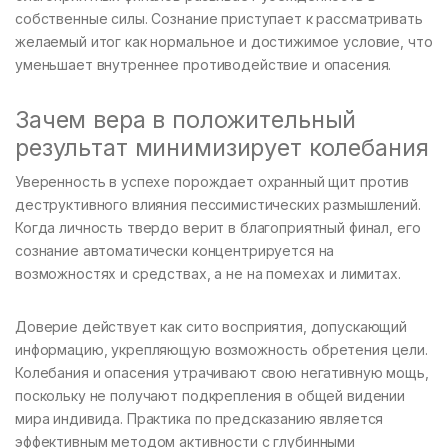
собственные силы. Сознание приступает к рассматривать
желаемый итог как нормальное и достижимое условие, что
уменьшает внутреннее противодействие и опасения.
Зачем вера в положительный
результат минимизирует колебания
Уверенность в успехе порождает охранный щит против
деструктивного влияния пессимистических размышлений.
Когда личность твердо верит в благоприятный финал, его
сознание автоматически концентрируется на
возможностях и средствах, а не на помехах и лимитах.
Доверие действует как сито восприятия, допускающий
информацию, укрепляющую возможность обретения цели.
Колебания и опасения утрачивают свою негативную мощь,
поскольку не получают подкрепления в общей видении
мира индивида. Практика по предсказанию является
эффективным методом активности с глубинными