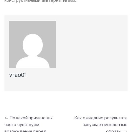
конструктивными альтернативами.
vrao01
Post navigation
←
По какой причине мы
Как ожидание результата
часто чувствуем
запускает мысленные
возбуждение перед
образы
→