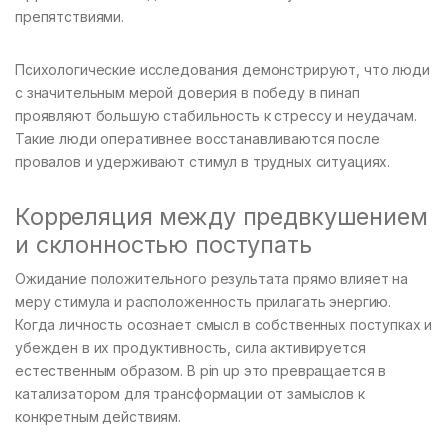
препятствиями.
Психологические исследования демонстрируют, что люди
с значительным мерой доверия в победу в пинап
проявляют большую стабильность к стрессу и неудачам.
Такие люди оперативнее восстанавливаются после
провалов и удерживают стимул в трудных ситуациях.
Корреляция между предвкушением
и склонностью поступать
Ожидание положительного результата прямо влияет на
меру стимула и расположенность прилагать энергию.
Когда личность осознает смысл в собственных поступках и
убежден в их продуктивность, сила активируется
естественным образом. В pin up это превращается в
катализатором для трансформации от замыслов к
конкретным действиям.