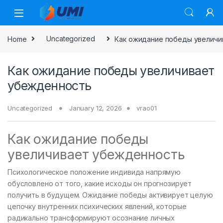
Home
Uncategorized
Как ожидание победы увелич
Как ожидание победы увеличивает
убежденность
Uncategorized
January 12, 2026
vrao01
Как ожидание победы
увеличивает убежденность
Психологическое положение индивида напрямую
обусловлено от того, какие исходы он прогнозирует
получить в будущем. Ожидание победы активирует целую
цепочку внутренних психических явлений, которые
радикально трансформируют осознание личных