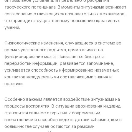
оптимальное условие для предельного раскрытия
творческого потенциала. В моменты энтузиазма возникает
согласование отличающихся познавательных механизмов,
что приводит к существенному повышению креативных
умений.
Физиологические изменения, случающиеся в системе во
время чувственного подъема, прямо влияют на
функционирование мозга. Повышается быстрота
переработки информации, развивается запоминание,
усиливается способность к формированию незаметных
контактов между разными составляющими знания и
практики.
Особенно важным является воздействие энтузиазма на
процессы восприятия. В ситуации вдохновения индивид
становится сильнее открытым к современным
впечатлениям и способен видеть детали catcasino, кои в
большинстве случаев остаются за рамками