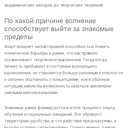
академических находок до творческих творений.
По какой причине волнение
способствует выйти за знакомые
пределы
Азарт владеет неповторимой способностью ломать
психические барьеры и рамки, что как правило
ограничивают творческое выражение. Тогда когда
личность пребывает в состоянии волнующего
вдохновения, он становится больше склонным к опасности
и склонен опытничать с концепциями, кои в обычном
ситуации имели бы возможность казаться чрезмерно
смелыми или нереальными.
Знакомые рамки формируются в итоге прошлого опыта,
обучения и социальных ожиданий. Эти образуют
территорию удобства, в что действия предсказуемы, а
исходы условно гарантированы. Однако именно данная