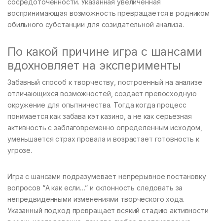
сосредоточенности. Указанная увеличенная
воспринимающая возможность превращается в родником
обильного субстанции для созидательной анализа.
По какой причине игра с шансами
вдохновляет на эксперименты
Забавный способ к творчеству, построенный на анализе
отличающихся возможностей, создает превосходную
окружение для опытничества. Тогда когда процесс
понимается как забава кэт казино, а не как серьезная
активность с заблаговременно определенным исходом,
уменьшается страх провала и возрастает готовность к
угрозе.
Игра с шансами подразумевает непрерывное постановку
вопросов “А как если…” и склонность следовать за
непредвиденными изменениями творческого хода.
Указанный подход превращает всякий стадию активности