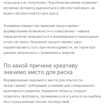
подходов к их получению. Подобная механизм позволяет
игровому интересу выражаться в абсолютной мере, не
ведя к абсолютной потере курса.
Значимым элементом гармонии представляет
формирование возможности к осмыслению – навыка
периодически прерываться и анализировать переходные
итоги cat casino. Указанное предоставляет шанс
корректировать путь при необходимости, не теряя при
данном творческого стремления и энергии.
По какой причине креативу
значимо место для риска
Формирование надежного места для опасности
представляет требуемым условием для совершенного
креативного развития. Указанное область следует
позволять пробовать, промахиваться и учиться на ошибках
без страха важных плохих последствий.