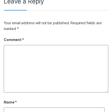
Leave a Reply
Your email address will not be published.
Required fields are
marked
*
Comment
*
Name
*