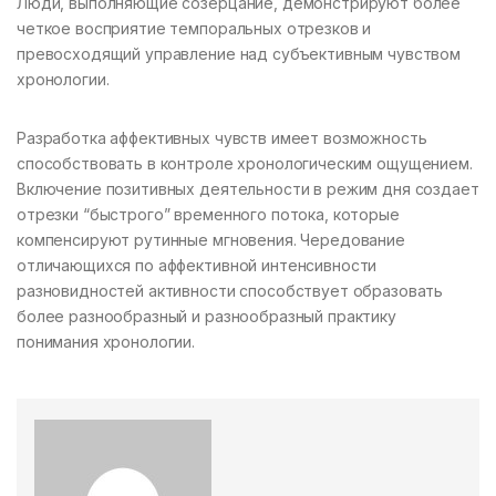
Люди, выполняющие созерцание, демонстрируют более
четкое восприятие темпоральных отрезков и
превосходящий управление над субъективным чувством
хронологии.
Разработка аффективных чувств имеет возможность
способствовать в контроле хронологическим ощущением.
Включение позитивных деятельности в режим дня создает
отрезки “быстрого” временного потока, которые
компенсируют рутинные мгновения. Чередование
отличающихся по аффективной интенсивности
разновидностей активности способствует образовать
более разнообразный и разнообразный практику
понимания хронологии.