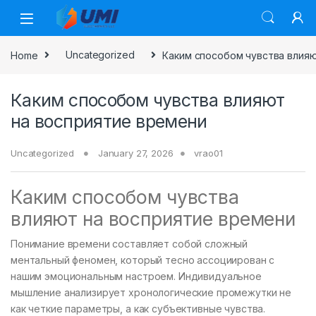
Home
Uncategorized
Каким способом чувства влия
Каким способом чувства влияют
на восприятие времени
Uncategorized
January 27, 2026
vrao01
Каким способом чувства
влияют на восприятие времени
Понимание времени составляет собой сложный
ментальный феномен, который тесно ассоциирован с
нашим эмоциональным настроем. Индивидуальное
мышление анализирует хронологические промежутки не
как четкие параметры, а как субъективные чувства.