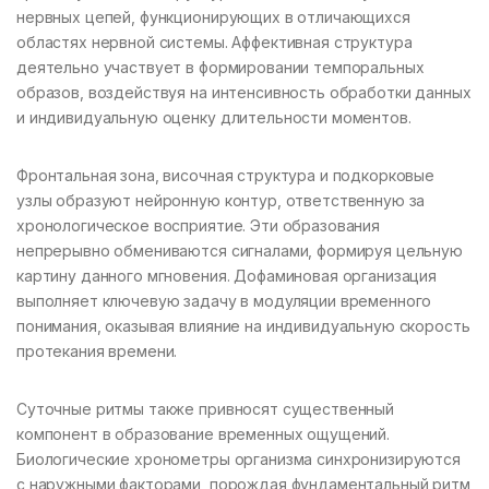
нервных цепей, функционирующих в отличающихся
областях нервной системы. Аффективная структура
деятельно участвует в формировании темпоральных
образов, воздействуя на интенсивность обработки данных
и индивидуальную оценку длительности моментов.
Фронтальная зона, височная структура и подкорковые
узлы образуют нейронную контур, ответственную за
хронологическое восприятие. Эти образования
непрерывно обмениваются сигналами, формируя цельную
картину данного мгновения. Дофаминовая организация
выполняет ключевую задачу в модуляции временного
понимания, оказывая влияние на индивидуальную скорость
протекания времени.
Суточные ритмы также привносят существенный
компонент в образование временных ощущений.
Биологические хронометры организма синхронизируются
с наружными факторами, порождая фундаментальный ритм