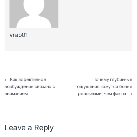
vrao01
Post navigation
←
Как аффективное
Почему глубинные
возбуждение связано с
ощущения кажутся более
вниманием
реальными, чем факты
→
Leave a Reply