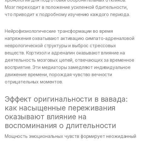
Мозг переходит в положение усиленной бдительности,
что приводит к подробному изучению каждого периода.
Нейрофизиологические трансформации во время
напряжения охватывают активацию симпато-адреналовой
неврологической структуры и выброс стрессовых
веществ. Кортизол и адреналин оказывают влияние на
деятельность мозговых цепей, отвечающих за временное
восприятие. Эти медиаторы замедляют индивидуальное
движение времени, порождая чувство вечности
отрицательных моментов.
Эффект оригинальности в вавада:
как насыщенные переживания
оказывают влияние на
воспоминания о длительности
Мощность эмоциональных чувств формирует неожиданный