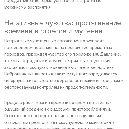
передатчиков, которые убыстряют встроенные
механизмы восприятия.
Негативные чувства: протягивание
времени в стрессе и мучении
Неприятные чувственные положения производят
противоположное влияние на восприятие временных
периодов, порождая чувство его торможения. Давление,
тревога, страдание и другие неприятные ощущения
заставляют каждую мгновение выглядеть вечностью.
Нейронная активность в таких ситуациях определяется
гиперчувствительностью к хронологическим интервалам и
беспрестанным контролем их продолжительности.
Процесс растягивания времени во время негативных
ощущений соединен с видовыми приспособлениями.
Повышенное сосредоточение к потенциальным
опасностям предполагает скрупулезного мониторинга
хронологии для подготовки оборонительных откликов.