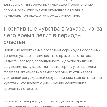
для восприятия временных периодов. Персональные
особенности этих ритмов объясняют отличия в
темпоральном ощущении между личностями.
Позитивные чувства в vavada: из-за
чего время летит в периоды
счастья
Приятные аффективные состояния формируют особенный
феномен ускорения личностного временного потока.
Радость, восторг, поглощенность и другие приятные
ощущения принуждают личность терять учет времени.
Мозговая активность в таких состояниях отличается
усиленной фокусировкой фокуса в вавада казино на данных
чувствах, что влечет к уменьшению мониторинга
временных отрезков.
Биохимические реакции, происходящие во время
переживания приятных чувств, оказывают влияние на