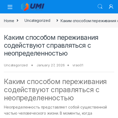
Home
Uncategorized
Каким способом переживания 
Каким способом переживания
содействуют справляться с
неопределенностью
Uncategorized
January 27, 2026
vrao01
Каким способом переживания
содействуют справляться с
неопределенностью
Неопределенность представляет собой существенной
частью человеческого жизни. В моменты, когда