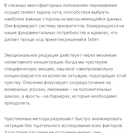
В сложных многофакторных положениях переживания
осуществляют задачу сита, способствуя выбрать
наиболее важные стороны из массы имеющейся данных.
Они формируют систему приоритетов, базирующуюся на
наших фундаментальных потребностях и идеалах, что
делает проще ход принятия решений в 1хбет.
Эмоциональное редукция действует через механизм
селективного концентрации. Когда мы чувствуем
специфическую эмоцию, наш мозг самопроизвольно
концентрируется на аспектах ситуации, подходящих этой
чувству. Опасение фокусирует сосредоточение на
возможных угрозах, ликование – на положительных
шансах, а ярость – на барьерах, которые необходимо
преодолеть.
Чувственные методы разрешают быстро анализировать
ситуации без тщательного исследования всех факторов.
Хотя такие расценки не постоянно верны, они