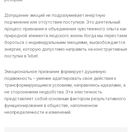
Допущение эмоций не подразумевает инертную
подчинение или отсутствие поступков. Это деятельный
процесс признания и объединения чувственного опыта как
природной элемента людского жизни. Когда мы перестаем
бороться с индивидуальными эмоциями, высвобождается
энергия, которую допустимо направить на конструктивные
поступки в 1xbet.
Эмоциональное признание формирует душевную
подвижность – умение адаптировать свое действия к
трансформирующимся условиям, направляясь идеалами, а
не сторонением неудобства. Эта эластичность
представляет собой основным фактором результативного
функционирования в обществе, наполненном
неопределенности и изменений.