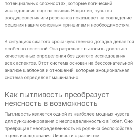
потенциальных сложностях, которые логический
исследование еще не выявил. Напротив, чувство
воодушевления или резонанса показывает на совпадение
решения нашим основным принципам и необходимостям.
В ситуациях сжатого срока чувственная догадка делается
особенно полезной. Она разрешает выносить довольно
качественные определения без долгого исследования
всех аспектов. Этот система основан на бессознательной
анализе шаблонов и отношений, которые эмоциональная
система определяет машинально.
Как пытливость преобразует
неясность в возможность
Пытливость является одной из наиболее мощных чувств
для функционирования с неопределенностью в 1хбет. Оно
превращает неопределенность из родника беспокойства
в цель исследования. Личности с развитым