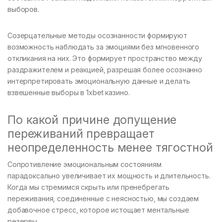
выборов.
Созерцательные методы осознанности формируют
возможность наблюдать за эмоциями без мгновенного
откликания на них. Это формирует пространство между
раздражителем и реакцией, разрешая более осознанно
интерпретировать эмоциональную данные и делать
взвешенные выборы в 1xbet казино.
По какой причине допущение
переживаний превращает
неопределенность менее тягостной
Сопротивление эмоциональным состояниям
парадоксально увеличивает их мощность и длительность.
Когда мы стремимся скрыть или пренебрегать
переживания, соединенные с неясностью, мы создаем
добавочное стресс, которое истощает ментальные
резервы.