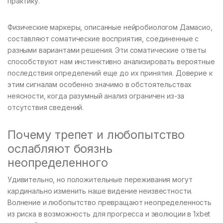
практику.
Физические маркеры, описанные нейробиологом Дамасио,
составляют соматические восприятия, соединенные с
разными вариантами решения. Эти соматические ответы
способствуют нам инстинктивно анализировать вероятные
последствия определений еще до их принятия. Доверие к
этим сигналам особенно значимо в обстоятельствах
неясности, когда разумный анализ ограничен из-за
отсутствия сведений.
Почему трепет и любопытство
ослабляют боязнь
неопределенного
Удивительно, но положительные переживания могут
кардинально изменить наше видение неизвестности.
Волнение и любопытство превращают неопределенность
из риска в возможность для прогресса и эволюции в 1xbet