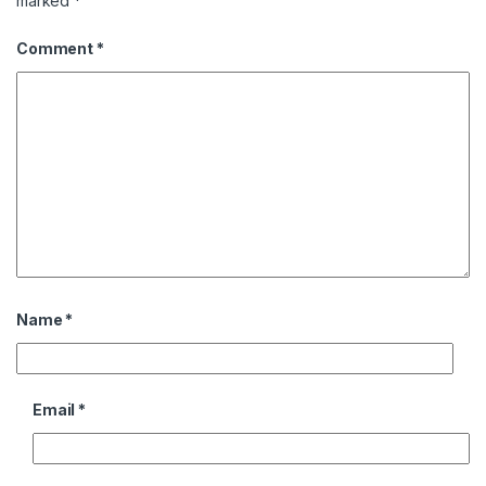
marked
*
Comment
*
Name
*
Email
*