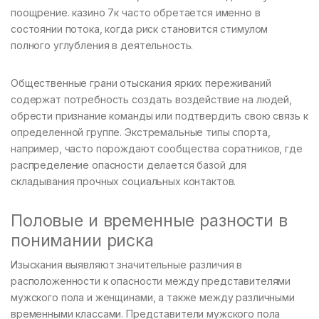
поощрение. казино 7к часто обретается именно в
состоянии потока, когда риск становится стимулом
полного углубления в деятельность.
Общественные грани отыскания ярких переживаний
содержат потребность создать воздействие на людей,
обрести признание команды или подтвердить свою связь к
определенной группе. Экстремальные типы спорта,
например, часто порождают сообщества соратников, где
распределение опасности делается базой для
складывания прочных социальных контактов.
Половые и временные разности в
понимании риска
Изыскания выявляют значительные различия в
расположенности к опасности между представителями
мужского пола и женщинами, а также между различными
временными классами. Представители мужского пола