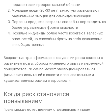
неразвитости префронтальной области
Молодые люди (20-30 лет) зачастую разыскивают
радикальные эмоции для самоидентификации
Персоны среднего возраста способны переходить на
более управляемые формы опасности
Пожилые индивиды более часто избегают телесных
опасностей, но способны брать на себя финансовые
или общественные
Возрастные трансформации в ощущении риска связаны с
развитием мозга, сбором жизненного опыта и переменой
приоритетов. 7k casino может эволюционировать от
физических испытаний в юности к познавательным и
художественным рискам в взрослости.
Когда риск становится
привыканием
Грань между естественным стремлением к ярким