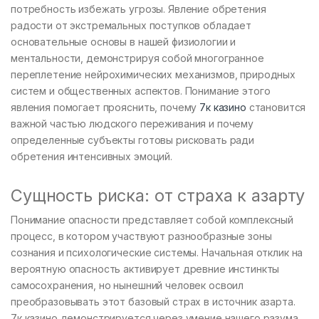
потребность избежать угрозы. Явление обретения
радости от экстремальных поступков обладает
основательные основы в нашей физиологии и
ментальности, демонстрируя собой многогранное
переплетение нейрохимических механизмов, природных
систем и общественных аспектов. Понимание этого
явления помогает прояснить, почему
7к казино
становится
важной частью людского переживания и почему
определенные субъекты готовы рисковать ради
обретения интенсивных эмоций.
Сущность риска: от страха к азарту
Понимание опасности представляет собой комплексный
процесс, в котором участвуют разнообразные зоны
сознания и психологические системы. Начальная отклик на
вероятную опасность активирует древние инстинкты
самосохранения, но нынешний человек освоил
преобразовывать этот базовый страх в источник азарта.
7к казино демонстрируется через умение нашего разума