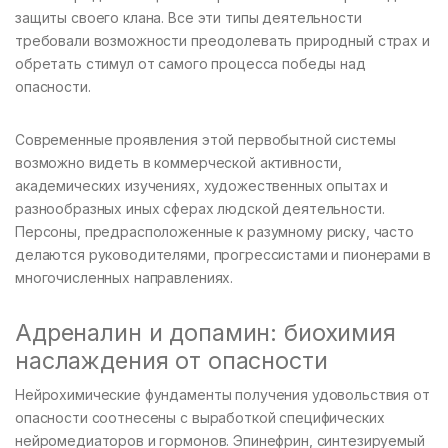
защиты своего клана. Все эти типы деятельности
требовали возможности преодолевать природный страх и
обретать стимул от самого процесса победы над
опасности.
Современные проявления этой первобытной системы
возможно видеть в коммерческой активности,
академических изучениях, художественных опытах и
разнообразных иных сферах людской деятельности.
Персоны, предрасположенные к разумному риску, часто
делаются руководителями, прогрессистами и пионерами в
многочисленных направлениях.
Адреналин и допамин: биохимия
наслаждения от опасности
Нейрохимические фундаменты получения удовольствия от
опасности соотнесены с выработкой специфических
нейромедиаторов и гормонов. Эпинефрин, синтезируемый