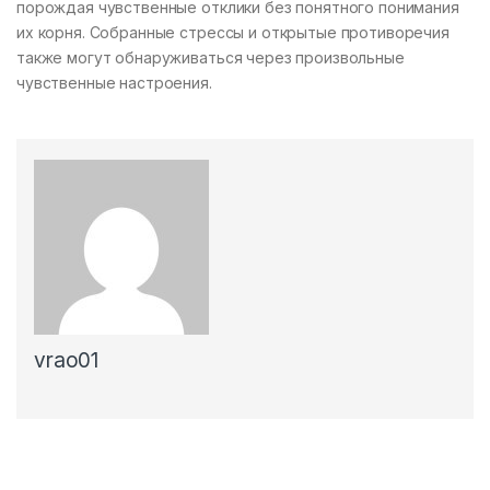
порождая чувственные отклики без понятного понимания
их корня. Собранные стрессы и открытые противоречия
также могут обнаруживаться через произвольные
чувственные настроения.
vrao01