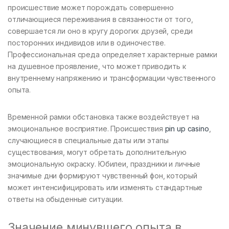
происшествие может порождать совершенно
отличающиеся переживания в связанности от того,
совершается ли оно в кругу дорогих друзей, среди
посторонних индивидов или в одиночестве.
Профессиональная среда определяет характерные рамки
на душевное проявление, что может приводить к
внутреннему напряжению и трансформации чувственного
опыта.
Временной рамки обстановка также воздействует на
эмоциональное восприятие. Происшествия
pin up casino
,
случающиеся в специальные даты или этапы
существования, могут обретать дополнительную
эмоциональную окраску. Юбилеи, праздники и личные
значимые дни формируют чувственный фон, который
может интенсифицировать или изменять стандартные
ответы на обыденные ситуации.
Значение минувшего опыта в