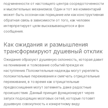
подчиненности от настоящего центра сосредоточенности
и мыслительных механизмов. Один и тот же комментарий
может быть осознан как порицание или как конструктивная
обратная связь в зависимости от того, как человек
интерпретирует цели высказывающегося и фон
сообщения.
Как ожидания и размышления
трансформируют душевный отклик
Ожидания образуют душевную склонность, которая давит
на понимание и толкование событий прежде их
наступления. Положительные надежды могут укреплять
положительные переживания и смягчать отрицательные
переживания, в то время как отрицательные
предвосхищения могут затемнять даже радостные
происшествия. Данный принцип функционирует через
запуск подходящих мозговых сетей, которые готовят
душевную совокупность к конкретному виду