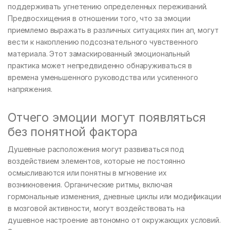
поддерживать угнетению определенных переживаний.
Предвосхищения в отношении того, что за эмоции
приемлемо выражать в различных ситуациях пин ап, могут
вести к накоплению подсознательного чувственного
материала. Этот замаскированный эмоциональный
практика может непредвиденно обнаруживаться в
времена уменьшенного руководства или усиленного
напряжения.
Отчего эмоции могут появляться
без понятной фактора
Душевные расположения могут развиваться под
воздействием элементов, которые не постоянно
осмысливаются или понятны в мгновение их
возникновения. Органические ритмы, включая
гормональные изменения, дневные циклы или модификации
в мозговой активности, могут воздействовать на
душевное настроение автономно от окружающих условий.