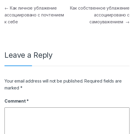
Post navigation
←
Как личное ублажение
Как собственное ублажение
ассоциировано с почтением
ассоциировано с
к себе
самоуважением
→
Leave a Reply
Your email address will not be published.
Required fields are
marked
*
Comment
*