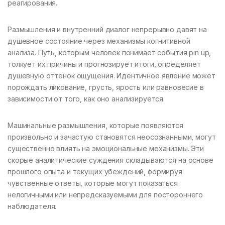
реагирования.
Размышления и внутренний диалог непрерывно давят на
душевное состояние через механизмы когнитивной
анализа. Путь, которым человек понимает события pin up,
толкует их причины и прогнозирует итоги, определяет
душевную оттенок ощущения. Идентичное явление может
порождать ликование, грусть, ярость или равновесие в
зависимости от того, как оно анализируется.
Машинальные размышления, которые появляются
произвольно и зачастую становятся неосознанными, могут
существенно влиять на эмоциональные механизмы. Эти
скорые аналитические суждения складываются на основе
прошлого опыта и текущих убеждений, формируя
чувственные ответы, которые могут показаться
нелогичными или непредсказуемыми для постороннего
наблюдателя.