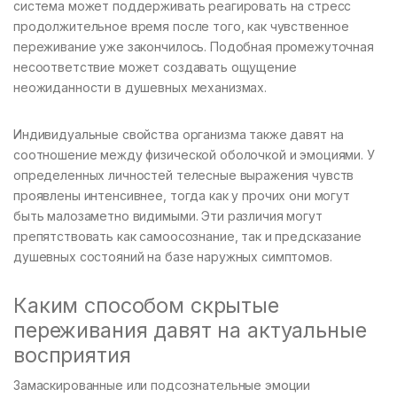
система может поддерживать реагировать на стресс
продолжительное время после того, как чувственное
переживание уже закончилось. Подобная промежуточная
несоответствие может создавать ощущение
неожиданности в душевных механизмах.
Индивидуальные свойства организма также давят на
соотношение между физической оболочкой и эмоциями. У
определенных личностей телесные выражения чувств
проявлены интенсивнее, тогда как у прочих они могут
быть малозаметно видимыми. Эти различия могут
препятствовать как самоосознание, так и предсказание
душевных состояний на базе наружных симптомов.
Каким способом скрытые
переживания давят на актуальные
восприятия
Замаскированные или подсознательные эмоции