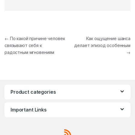
Post navigation
←
По какой причине человек
Как ощущение шанса
связывают себя к
делает эпизод особенным
радостным мгновениям
→
Product categories
Important Links