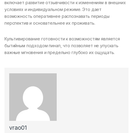
включает развитие отзывчивости к изменениям в внешних
условиях и индивидуальном режиме. Это дает
возможность оперативнее распознавать периоды
перспектив и основательнее их проживать.
Культивирование готовности к возможностям является
бытийным подходом пинап, что позволяет не упускать
важные мгновения и предельно глубоко их ощущать.
vrao01