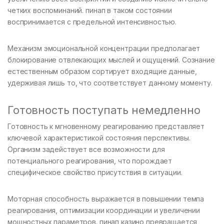
четких воспоминаний. пинап в таком состоянии
воспринимается с предельной интенсивностью.
Механизм эмоциональной концентрации предполагает
блокирование отвлекающих мыслей и ощущений. Сознание
естественным образом сортирует входящие данные,
удерживая лишь то, что соответствует данному моменту.
Готовность поступать немедленно
Готовность к мгновенному реагированию представляет
ключевой характеристикой состояния перспективы.
Организм задействует все возможности для
потенциального реагирования, что порождает
специфическое свойство присутствия в ситуации.
Моторная способность выражается в повышении темпа
реагирования, оптимизации координации и увеличении
мощностных параметров. пинап казино превращается