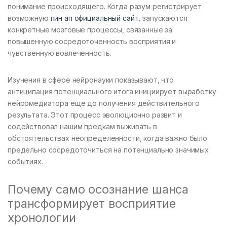
понимание происходящего. Когда разум регистрирует
возможную
пин ап официальный сайт
, запускаются
конкретные мозговые процессы, связанные за
повышенную сосредоточенность восприятия и
чувственную вовлеченность.
Изучения в сфере нейронауки показывают, что
антиципация потенциального итога инициирует выработку
нейромедиатора еще до получения действительного
результата. Этот процесс эволюционно развит и
содействовал нашим предкам выживать в
обстоятельствах неопределенности, когда важно было
предельно сосредоточиться на потенциально значимых
событиях.
Почему само осознание шанса
трансформирует восприятие
хронологии