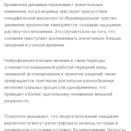
Временная динамика переживает значительные
изменения, когда индивид чувствует присутствие
специфической вероятности. Индивидуальное чувство
движения хронологии замедляется, создавая ощущение
растянутого мгновения. Это случается из-за того, что
сознание приступает воспринимать значительно больше
сведений в отрезок времени.
Нейрофизиологические явления в такие периоды
отличаются повышенной работой передней коры,
связанной за планирование и принятие решений. пинап
превращается триггером для запуска разнообразных
интеллектуальных процессов одновременно, что
приводит к более тщательному пониманию внешней
реальности.
Психологи указывают, что люди в положении ожидания
вероятности могут регистрировать нюансы, которые в
нормальном состоянии остались бы невидимыми. Четкость