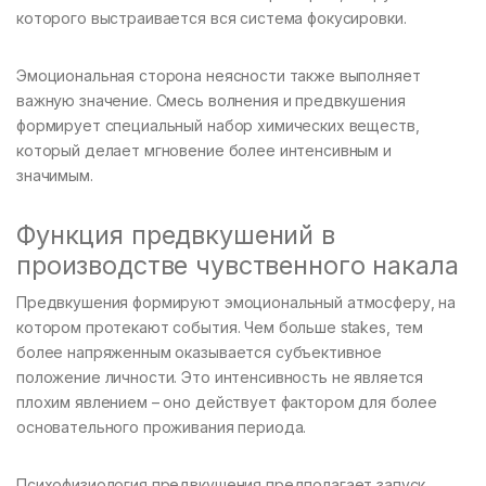
которого выстраивается вся система фокусировки.
Эмоциональная сторона неясности также выполняет
важную значение. Смесь волнения и предвкушения
формирует специальный набор химических веществ,
который делает мгновение более интенсивным и
значимым.
Функция предвкушений в
производстве чувственного накала
Предвкушения формируют эмоциональный атмосферу, на
котором протекают события. Чем больше stakes, тем
более напряженным оказывается субъективное
положение личности. Это интенсивность не является
плохим явлением – оно действует фактором для более
основательного проживания периода.
Психофизиология предвкушения предполагает запуск