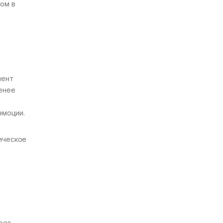
ом в
мент
менее
эмоции.
ическое
рез