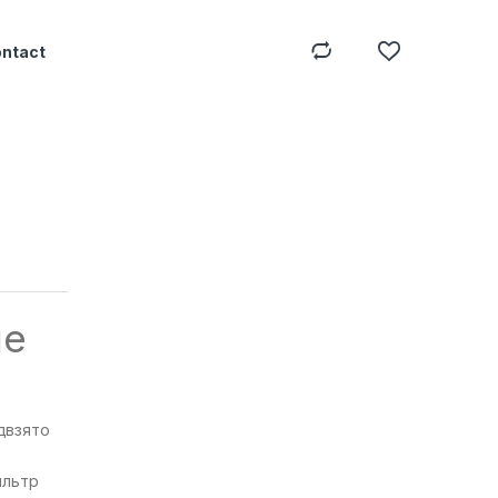
ontact
ие
двзято
ильтр