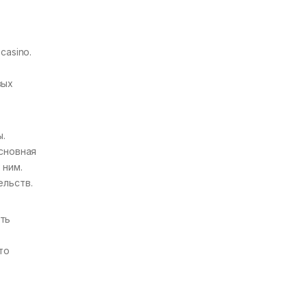
casino.
вых
ы.
сновная
 ним.
ельств.
ть
что