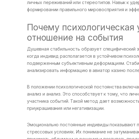
личных переживаний или стереотипов. Навык к уд
формировании правильного мировосприятия и эффе
Почему психологическая 
отношение на события
Душевная стабильность образует специфический э
когда индивид располагается в устойчивом психол
подверженным субъективным деформациям. Стабил
анализировать информацию в авиатор казино после
В положении психологической постоянства включа
анализ и анализ. Это способствует к тому, что ли
участника событий. Такой метод дает возможность
приукрашивания или негативизации.
Эмоционально постоянные индивиды показывают п
стрессовых условиях. Их понимание не затуманива
принимать обдуманные решения и поступать проду