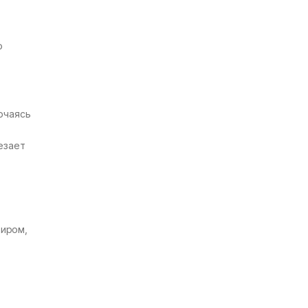
о
ючаясь
езает
тиром,