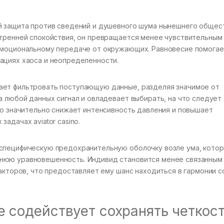
й защита против сведений и душевного шума нынешнего общест
утренней спокойствия, он превращается менее чувствительным 
 эмоциональному передаче от окружающих. Равновесие помогае
ациях хаоса и неопределенности.
ает фильтровать поступающую данные, разделяя значимое от
а любой данных сигнал и овладевает выбирать, на что следует
то значительно снижает интенсивность давления и повышает
адачах aviator casino.
специфическую предохранительную оболочку возле ума, котор
нюю уравновешенность. Индивид становится менее связанным
факторов, что предоставляет ему шанс находиться в гармонии с
 содействует сохранять четкос