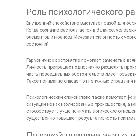
Роль психологического ра
Внутренний спокойствие выступает базой для форм
Когда сознание располагается в балансе, человек 
элементов и нюансов. Исчезает склонность к чер
состояний.
Гармоничное восприятие помогает замечать в всяк
Личность прекращает однозначно разделять проис
часть повседневных обстоятельств имеет объектив
Такое понимание спасает от ненужных страданий 
Психологический спокойствие также помогает фо
ситуации не как изолированные происшествия, а к
способствует лучше понимать логические отноше
существенно повышает результативность принима
По какой причине аналог