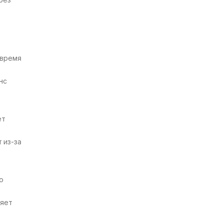
 время
нс
ет
 из-за
о
о
няет