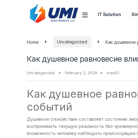
IT Solution
Si
Home
Uncategorized
Как душевное 
Как душевное равновесие вли
Uncategorized
February 2, 2026
vrao01
Как душевное равно
событий
Душевное спокойствие составляет состояние эмоц
воспринимать текущую реальность без чрезмерног
возможность человеку наблюдать происходящее по