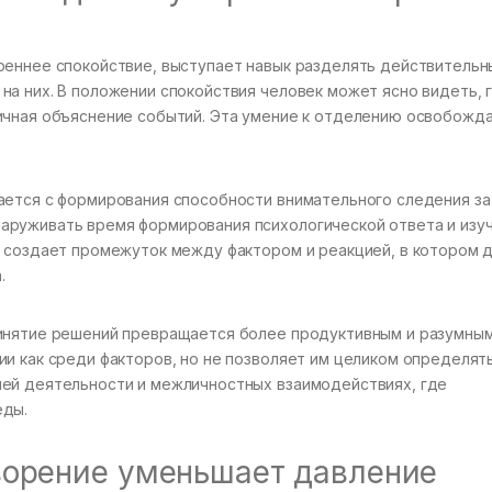
реннее спокойствие, выступает навык разделять действительн
а них. В положении спокойствия человек может ясно видеть, 
ичная объяснение событий. Эта умение к отделению освобожда
ается с формирования способности внимательного следения за
аруживать время формирования психологической ответа и изуч
о создает промежуток между фактором и реакцией, в котором 
.
инятие решений превращается более продуктивным и разумным
и как среди факторов, но не позволяет им целиком определят
ей деятельности и межличностных взаимодействиях, где
еды.
ворение уменьшает давление