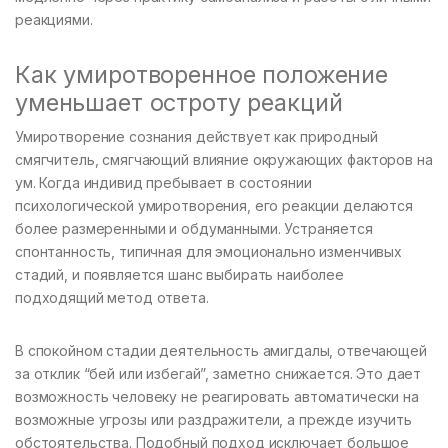
реакциями.
Как умиротворенное положение
уменьшает остроту реакций
Умиротворение сознания действует как природный
смягчитель, смягчающий влияние окружающих факторов на
ум. Когда индивид пребывает в состоянии
психологической умиротворения, его реакции делаются
более размеренными и обдуманными. Устраняется
спонтанность, типичная для эмоционально изменчивых
стадий, и появляется шанс выбирать наиболее
подходящий метод ответа.
В спокойном стадии деятельность амигдалы, отвечающей
за отклик “бей или избегай”, заметно снижается. Это дает
возможность человеку не реагировать автоматически на
возможные угрозы или раздражители, а прежде изучить
обстоятельства. Подобный подход исключает большое