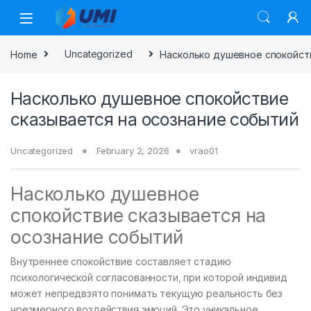
Home
Uncategorized
Насколько душевное спокойст
Насколько душевное спокойствие
сказывается на осознание событий
Uncategorized
February 2, 2026
vrao01
Насколько душевное
спокойствие сказывается на
осознание событий
Внутреннее спокойствие составляет стадию
психологической согласованности, при которой индивид
может непредвзято понимать текущую реальность без
чрезмерного воздействия эмоций. Это уникальное