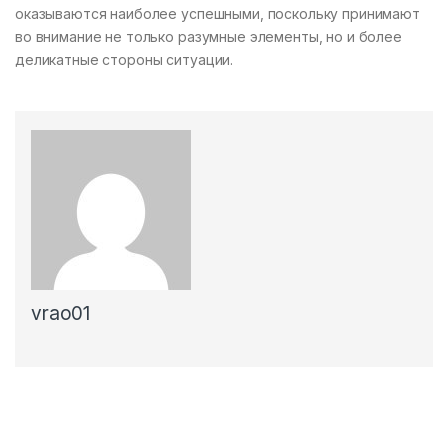
оказываются наиболее успешными, поскольку принимают
во внимание не только разумные элементы, но и более
деликатные стороны ситуации.
vrao01