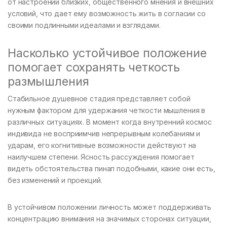
от настроений близких, общественного мнения и внешних
условий, что дает ему возможность жить в согласии со
своими подлинными идеалами и взглядами.
Насколько устойчивое положение
помогает сохранять четкость
размышления
Стабильное душевное стадия представляет собой
нужным фактором для удержания четкости мышления в
различных ситуациях. В момент когда внутренний космос
индивида не восприимчив непрерывным колебаниям и
ударам, его когнитивные возможности действуют на
наилучшем степени. Ясность рассуждения помогает
видеть обстоятельства пинап подобными, какие они есть,
без изменений и проекций.
В устойчивом положении личность может поддерживать
концентрацию внимания на значимых сторонах ситуации,