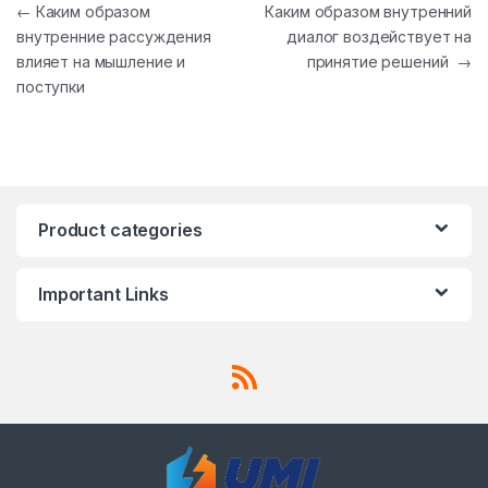
Post navigation
←
Каким образом
Каким образом внутренний
внутренние рассуждения
диалог воздействует на
влияет на мышление и
принятие решений
→
поступки
Product categories
Important Links