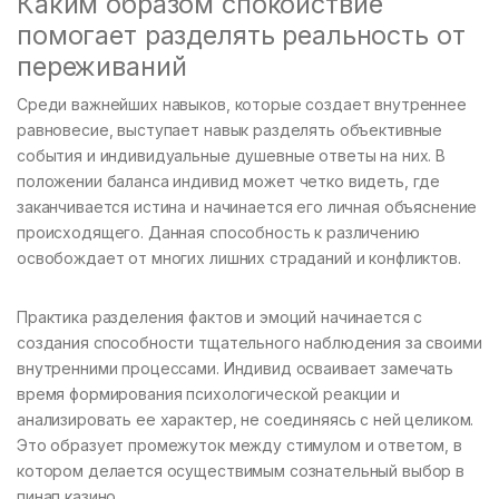
Каким образом спокойствие
помогает разделять реальность от
переживаний
Среди важнейших навыков, которые создает внутреннее
равновесие, выступает навык разделять объективные
события и индивидуальные душевные ответы на них. В
положении баланса индивид может четко видеть, где
заканчивается истина и начинается его личная объяснение
происходящего. Данная способность к различению
освобождает от многих лишних страданий и конфликтов.
Практика разделения фактов и эмоций начинается с
создания способности тщательного наблюдения за своими
внутренними процессами. Индивид осваивает замечать
время формирования психологической реакции и
анализировать ее характер, не соединяясь с ней целиком.
Это образует промежуток между стимулом и ответом, в
котором делается осуществимым сознательный выбор в
пинап казино.