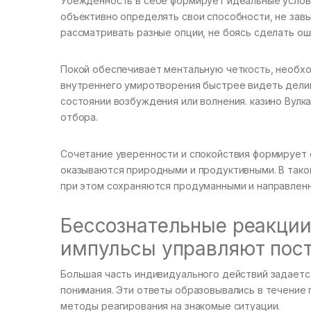
Убежденность в себе формирует идеальные услов
объективно определять свои способности, не зав
рассматривать разные опции, не боясь сделать о
Покой обеспечивает ментальную четкость, необхо
внутреннего умиротворения быстрее видеть делик
состоянии возбуждения или волнения. казино Вул
отбора.
Сочетание уверенности и спокойствия формирует 
оказываются природными и продуктивными. В тако
при этом сохраняются продуманными и направлен
Бессознательные реакции
импульсы управляют пос
Большая часть индивидуального действий задает
понимания. Эти ответы образовывались в течение 
методы реагирования на знакомые ситуации.