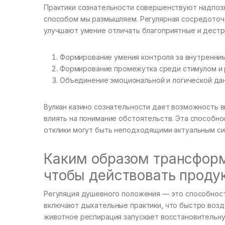
Практики сознательности совершенствуют надпоз
способом мы размышляем. Регулярная сосредоточ
улучшают умение отличать благоприятные и дест
Формирование умения контроля за внутренним
Формирование промежутка среди стимулом и 
Объединение эмоциональной и логической да
Вулкан казино сознательности дает возможность в
влиять на понимание обстоятельств. Эта способно
отклики могут быть неподходящими актуальным си
Каким образом трансформ
чтобы действовать проду
Регуляция душевного положения — это способност
включают дыхательные практики, что быстро возд
животное респирация запускает восстановительну