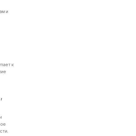
ам и
пает к
кие
,
и
ное
сти.