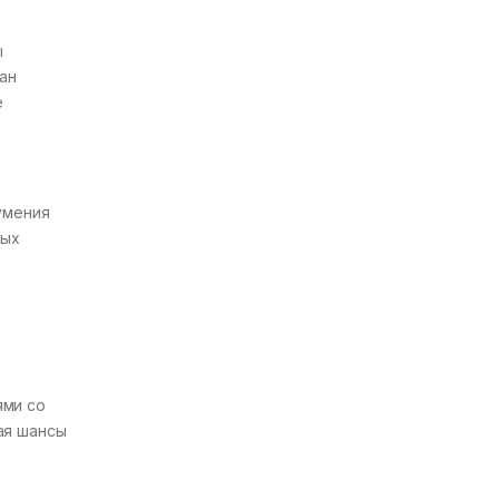
ы
ан
е
умения
ных
ями со
ая шансы