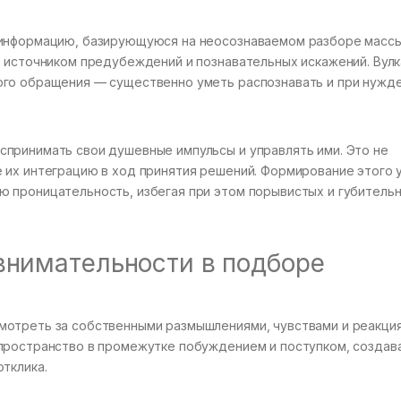
 информацию, базирующуюся на неосознаваемом разборе масс
ь источником предубеждений и познавательных искажений. Вулк
ого обращения — существенно уметь распознавать и при нужд
принимать свои душевные импульсы и управлять ими. Это не
 их интеграцию в ход принятия решений. Формирование этого 
 проницательность, избегая при этом порывистых и губитель
внимательности в подборе
мотреть за собственными размышлениями, чувствами и реакци
пространство в промежутке побуждением и поступком, создав
тклика.