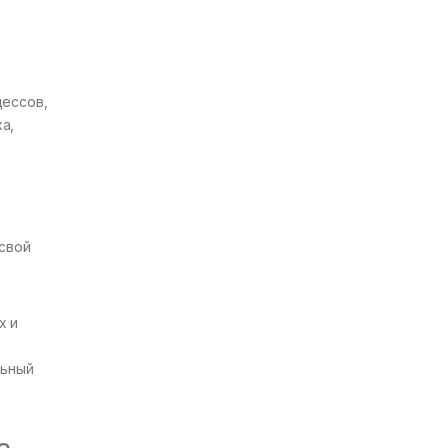
цессов,
а,
свой
х и
льный