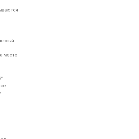
зываются
шенный
на месте
й”
лее
е