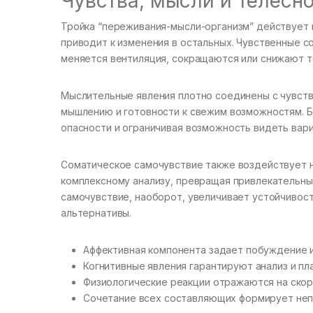
Чувства, мысли и телесн
Тройка “переживания-мысли-организм” действует 
приводит к изменения в остальных. Чувственные со
меняется вентиляция, сокращаются или снижают т
Мыслительные явления плотно соединены с чувств
мышлению и готовности к свежим возможностям. Б
опасности и ограничивая возможность видеть вари
Соматическое самочувствие также воздействует н
комплексному анализу, превращая привлекательны
самочувствие, наоборот, увеличивает устойчивос
альтернативы.
Аффективная компонента задает побуждение 
Когнитивные явления гарантируют анализ и п
Физиологические реакции отражаются на скор
Сочетание всех составляющих формирует не