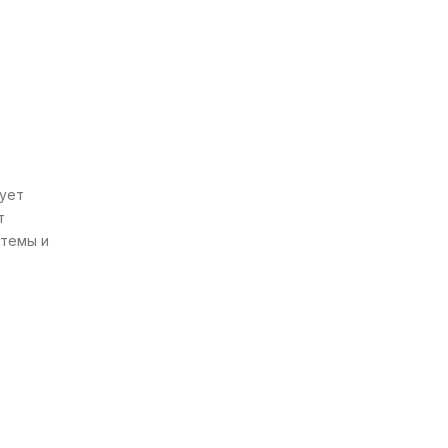
вует
т
стемы и