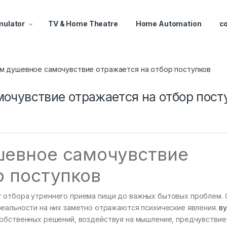
mulator
TV & Home Theatre
Home Automation
c
м душевное самочувствие отражается на отбор поступков
очувствие отражается на отбор пост
шевное самочувствие
р поступков
т отбора утреннего приема пищи до важных бытовых проблем.
реальности на них заметно отражаются психические явления.
ву
обственных решений, воздействуя на мышление, предчувствие