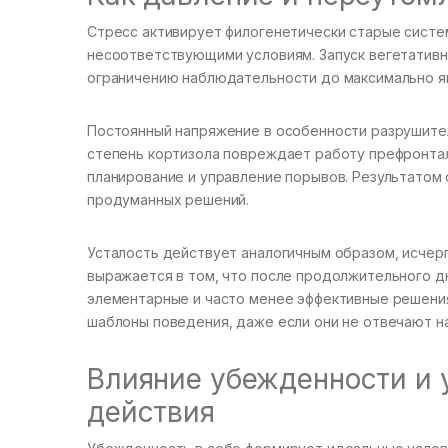
Стресс активирует филогенетически старые систе
несоответствующими условиям. Запуск вегетатив
ограничению наблюдательности до максимально яв
Постоянный напряжение в особенности разрушите
степень кортизола повреждает работу префронтал
планирование и управление порывов. Результатом
продуманных решений.
Усталость действует аналогичным образом, исчер
выражается в том, что после продолжительного 
элементарные и часто менее эффективные решения
шаблоны поведения, даже если они не отвечают н
Влияние убежденности и 
действия