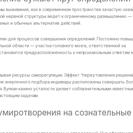
мы выживания, кои в современном пространстве зачастую ока
ной нервной структуры ведет к ограниченному размышлению —
ных и обычных альтернатив действий.
лен для процессов совершения определений. Постоянно повы
ьной области — участка головного мозга, ответственной за
 становится предрасположенность к непроизвольным ответам 
пывая ресурсы саморегуляции. Эффект “переутомления решени
дня энергичного подбора индивиды расположены совершать бо
. Вулкан казино усталости делает соблазнительными известны
астоящим задачам.
умиротворения на сознательные