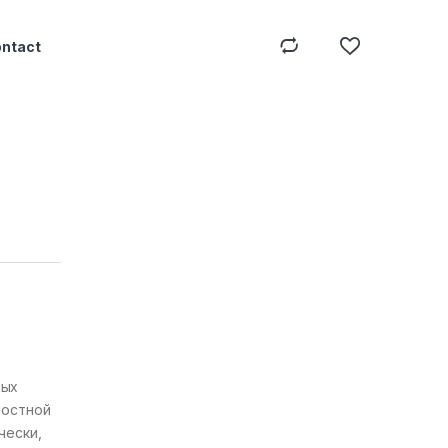
ontact
ных
лостной
чески,