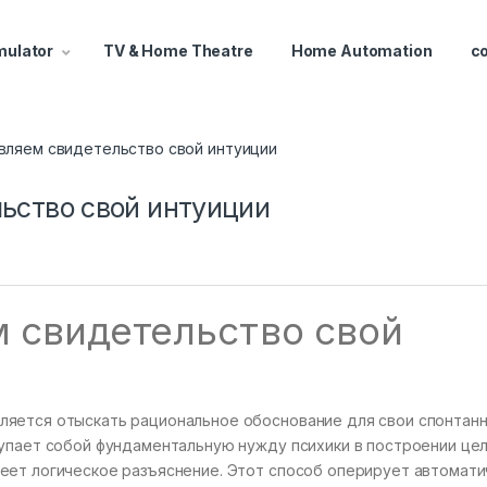
mulator
TV & Home Theatre
Home Automation
c
вляем свидетельство свой интуиции
ьство свой интуиции
 свидетельство свой
ляется отыскать рациональное обоснование для свои спонтан
тупает собой фундаментальную нужду психики в построении це
еет логическое разъяснение. Этот способ оперирует автомати