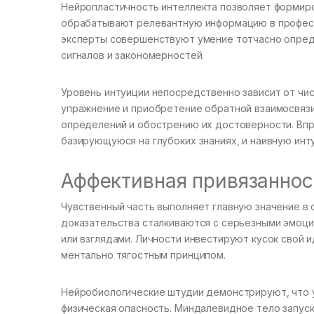
Нейропластичность интеллекта позволяет формир
обрабатывают релевантную информацию в професс
эксперты совершенствуют умение тотчасно опред
сигналов и закономерностей.
Уровень интуиции непосредственно зависит от чис
упражнение и приобретение обратной взаимосвязи
определений и обострению их достоверности. Вп
базирующуюся на глубоких знаниях, и наивную ин
Аффективная привязанно
Чувственный часть выполняет главную значение в
доказательства сталкиваются с серьезными эмоц
или взглядами. Личности инвестируют кусок свой 
ментально тягостным принципом.
Нейробиологические штудии демонстрируют, что у
физическая опасность. Миндалевидное тело запус