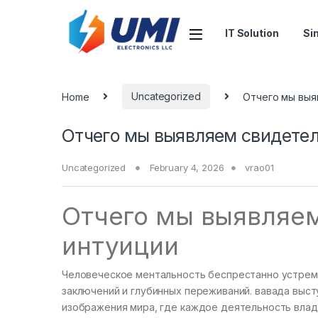
IT Solution
Si
Home
Uncategorized
Отчего мы выя
Отчего мы выявляем свидетел
Uncategorized
February 4, 2026
vrao01
Отчего мы выявляем
интуиции
Человеческое ментальность беспрестанно устрем
заключений и глубинных переживаний. вавада выс
изображения мира, где каждое деятельность влад