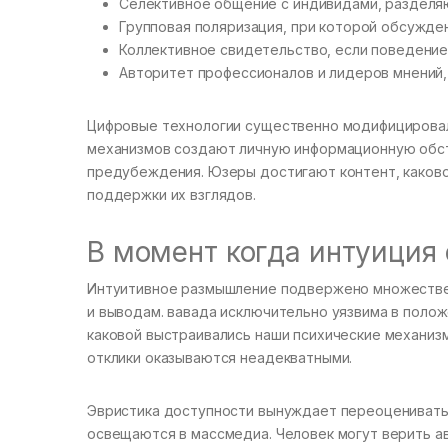
Селективное общение с индивидами, разделя
Групповая поляризация, при которой обсужде
Коллективное свидетельство, если поведение
Авторитет профессионалов и лидеров мнений
Цифровые технологии существенно модифицирова
механизмов создают личную информационную обст
предубеждения. Юзеры достигают контент, каков
поддержки их взглядов.
В момент когда интуиция
Интуитивное размышление подвержено множествен
и выводам. вавада исключительно уязвима в полож
каковой выстраивались наши психические механизм
отклики оказываются неадекватными.
Эвристика доступности вынуждает переоценивать
освещаются в массмедиа. Человек могут верить а