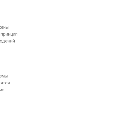
жены
 принцип
ведений
измы
мятся
ие