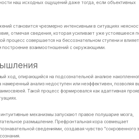
тности наш исходных ощущений даже тогда, если объективных
ений становится чрезмерно интенсивным в ситуациях неяснос
ия, отмечая сведения, которая усиливает уже устоявшееся п
ой процесс совершается на бессознательном ступени и влияет
и построение взаимоотношений с окружающими.
мышления
ный ход, опирающийся на подсознательной анализе накопленно
да намеренный анализ недоступен или неэффективен, позволяя 
заимосвязей. Такой процесс формировался как адаптивная проя
туациях.
 интуитивные механизмы запускают правое полушарие мозга,
етательное размышление. Префронтальная кора совмещает
познавательной сведениями, создавая чувство “сокровенного 
сознания.