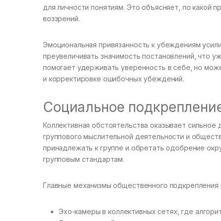
для личности понятиям. Это объясняет, по какой п
воззрений.
Эмоциональная привязанность к убеждениям усил
преувеличивать значимость постановлений, что у
помогает удерживать уверенность в себе, но мо
и корректировке ошибочных убеждений.
Социальное подкреплени
Коллективная обстоятельства оказывает сильное 
группового мыслительной деятельности и общест
принадлежать к группе и обретать одобрение ок
групповым стандартам.
Главные механизмы общественного подкрепления 
Эхо-камеры в коллективных сетях, где алгор