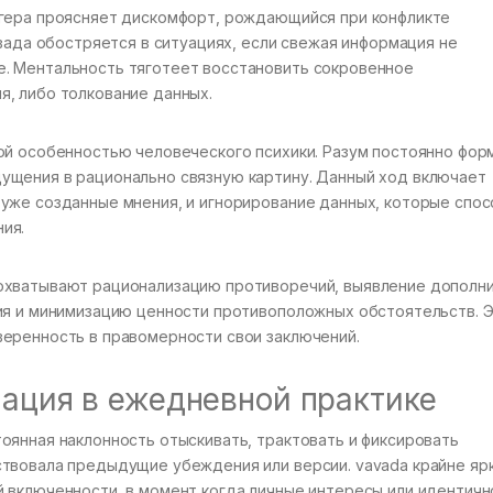
нгера проясняет дискомфорт, рождающийся при конфликте
авада обостряется в ситуациях, если свежая информация не
. Ментальность тяготеет восстановить сокровенное
, либо толкование данных.
ой особенностью человеческого психики. Разум постоянно фор
ущения в рационально связную картину. Данный ход включает
уже созданные мнения, и игнорирование данных, которые спо
ия.
охватывают рационализацию противоречий, выявление дополн
ия и минимизацию ценности противоположных обстоятельств. 
еренность в правомерности свои заключений.
ция в ежедневной практике
оянная наклонность отыскивать, трактовать и фиксировать
твовала предыдущие убеждения или версии. vavada крайне яр
 включенности, в момент когда личные интересы или идентичн