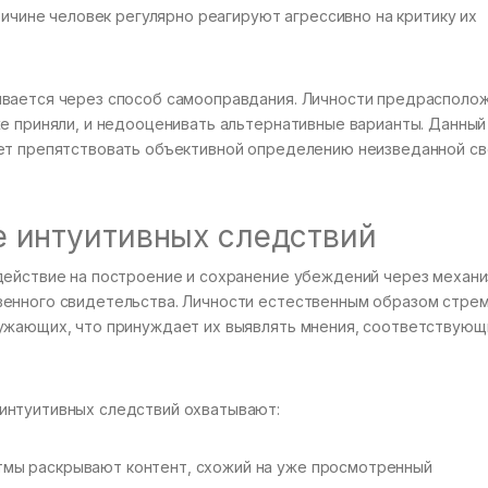
ричине человек регулярно реагируют агрессивно на критику их
ивается через способ самооправдания. Личности предрасполо
же приняли, и недооценивать альтернативные варианты. Данный
жет препятствовать объективной определению неизведанной с
е интуитивных следствий
действие на построение и сохранение убеждений через механ
венного свидетельства. Личности естественным образом стре
ружающих, что принуждает их выявлять мнения, соответствующ
интуитивных следствий охватывают:
итмы раскрывают контент, схожий на уже просмотренный