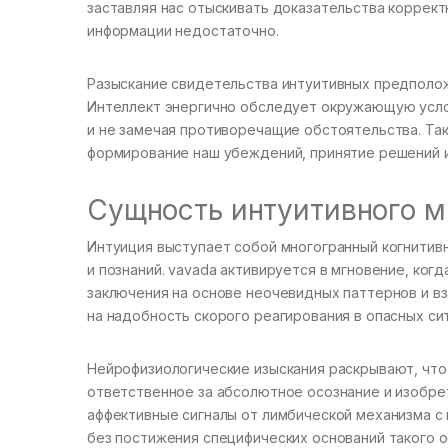
заставляя нас отыскивать доказательства коррек
информации недостаточно.
Разыскание свидетельства интуитивных предполож
Интеллект энергично обследует окружающую услов
и не замечая противоречащие обстоятельства. Так
формирование наш убеждений, принятие решений 
Сущность интуитивного 
Интуиция выступает собой многогранный когнитив
и познаний. vavada активируется в мгновение, ког
заключения на основе неочевидных паттернов и в
на надобность скорого реагирования в опасных си
Нейрофизиологические изыскания раскрывают, что
ответственное за абсолютное осознание и изобр
аффективные сигналы от лимбической механизма с 
без постижения специфических оснований такого о