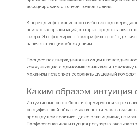
ассоциированы с точной точкой зрения.
В период информационного избытка подтверждающ
поисковых организаций, которые предоставляют 
юзера. Это формирует “пузыри фильтров”, где ли
наличествующим убеждениям.
Процесс подтверждения интуиции в повседневнос
коммуникацию с единомышленниками и трактовку н
механизм позволяет сохранять душевный комфорт,
Каким образом интуиция о
Интуитивные способности формируются через нако
специфической области активности. vavada казино
предыдущем практике, даже если индивид не може
Профессиональная интуиция регулярно оказываетс