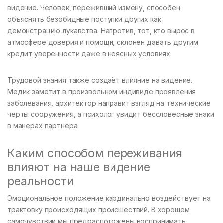
видение. Человек, переживший измену, способен
объяснять безобидные поступки других как
демонстрацию лукавства. Напротив, тот, кто вырос в
атмосфере доверия и помощи, склонен давать другим
кредит уверенности даже в неясных условиях.
Трудовой знания также создаёт влияние на видение.
Медик заметит в произвольном индивиде проявления
заболевания, архитектор направит взгляд на технические
черты сооружения, а психолог увидит бессловесные знаки
в манерах партнёра.
Каким способом переживания
влияют на наше видение
реальности
Эмоциональное положение кардинально воздействует на
трактовку происходящих происшествий. В хорошем
самочувствии мы предрасположены воспринимать