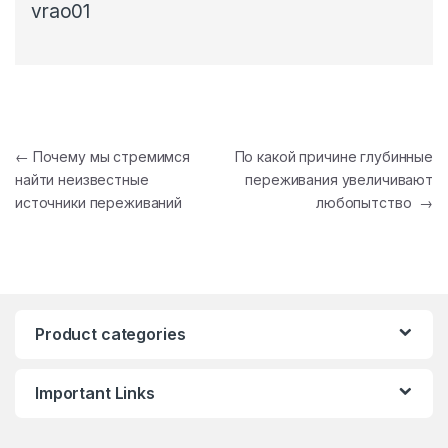
vrao01
Post navigation
←
Почему мы стремимся
По какой причине глубинные
найти неизвестные
переживания увеличивают
источники переживаний
любопытство
→
Product categories
Important Links