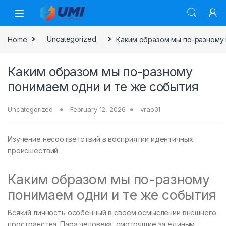
Home
Uncategorized
Каким образом мы по-разному
Каким образом мы по-разному
понимаем одни и те же события
Uncategorized
February 12, 2026
vrao01
Изучение несоответствий в восприятии идентичных
происшествий
Каким образом мы по-разному
понимаем одни и те же события
Всякий личность особенный в своём осмыслении внешнего
пространства. Пара человека, смотрящие за единым