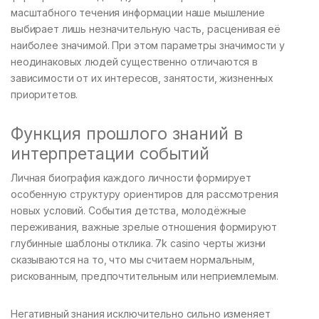
масштабного течения информации наше мышление
выбирает лишь незначительную часть, расценивая её
наиболее значимой. При этом параметры значимости у
неодинаковых людей существенно отличаются в
зависимости от их интересов, занятости, жизненных
приоритетов.
Функция прошлого знаний в
интерпретации событий
Личная биография каждого личности формирует
особенную структуру ориентиров для рассмотрения
новых условий. События детства, молодёжные
переживания, важные зрелые отношения формируют
глубинные шаблоны отклика. 7k casino черты жизни
сказываются на то, что мы считаем нормальным,
рискованным, предпочтительным или неприемлемым.
Негативный знания исключительно сильно изменяет