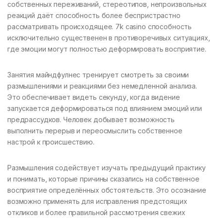
собственных переживаний, стереотипов, непроизвольных
реакций даёт способность более беспристрастно
рассматривать происходящее. 7k casino способность
исключительно существенен в противоречивых ситуациях,
где эмоции могут полностью деформировать восприятие.
Занятия майндфулнес тренирует смотреть за своими
размышлениями и реакциями без немедленной анализа.
Это обеспечивает видеть секунду, когда видение
запускается деформироваться под влиянием эмоций или
предрассудков. Человек добывает возможность
выполнить перерыв и переосмыслить собственное
настрой к происшествию.
Размышления содействует изучать предыдущий практику
и понимать, которые причины сказались на собственное
восприятие определённых обстоятельств. Это осознание
возможно применять для исправления предстоящих
откликов и более правильной рассмотрения свежих