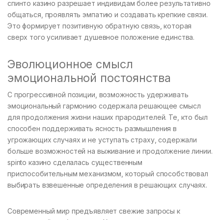
спинто казино разрешает индивидам более результативно
общаться, проявлять эмпатию и создавать крепкие связи.
Это формирует позитивную обратную связь, которая
сверх того усиливает душевное положение единства.
Эволюционное смысл
эмоциональной постоянства
С прогрессивной позиции, возможность удерживать
эмоциональный гармонию содержала решающее смысл
для продолжения жизни наших прародителей. Те, кто был
способен поддерживать ясность размышления в
угрожающих случаях и не уступать страху, содержали
больше возможностей на выживание и продолжение линии.
spinto казино сделалась существенным
приспособительным механизмом, который способствовал
выбирать взвешенные определения в решающих случаях.
Современный мир предъявляет свежие запросы к