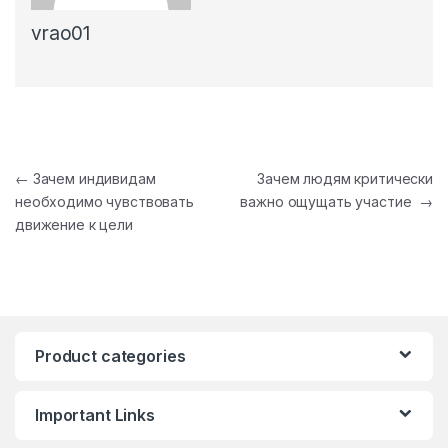
vrao01
Post navigation
←
Зачем индивидам
Зачем людям критически
необходимо чувствовать
важно ощущать участие
→
движение к цели
Product categories
Important Links