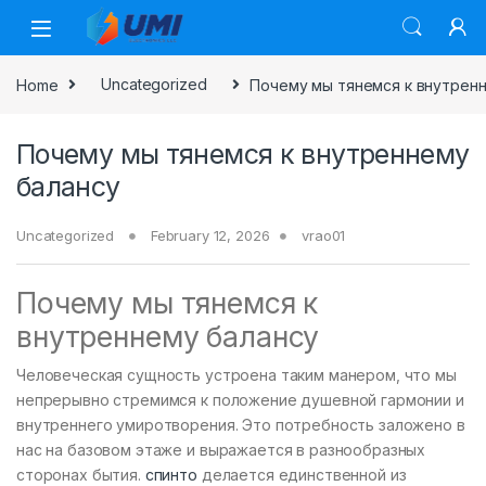
Home
Uncategorized
Почему мы тянемся к внутрен
Почему мы тянемся к внутреннему
балансу
Uncategorized
February 12, 2026
vrao01
Почему мы тянемся к
внутреннему балансу
Человеческая сущность устроена таким манером, что мы
непрерывно стремимся к положение душевной гармонии и
внутреннего умиротворения. Это потребность заложено в
нас на базовом этаже и выражается в разнообразных
сторонах бытия.
спинто
делается единственной из