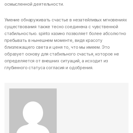
осмысленной деятельности.
Умение обнаруживать счастье в незатейливых мгновениях
существования также тесно соединена с чувственной
стабильностью. spinto казино позволяет более абсолютно
пребывать в нынешнем моменте, видя красоту
близлежащего света и ценя то, что мы имеем. Это
образует основу для стабильного счастья, которое не
определяется от внешних ситуаций, а исходит из
глубинного статуса согласия и одобрения.