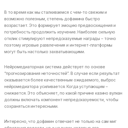
В то время как мы сталкиваемся с чем-то свежим и
возможно полезным, степень дофамина быстро
возрастает. Это формирует эмоцию предвосхищения и
потребность продолжить изучение. Наиболее сильную
отклик стимулируют непредсказуемые награды – точно
поэтому игровые развлечения и интернет-платформы
могут быть настолько захватывающими.
Нейромедиаторная система действует по основе
“прогнозирования неточностей”. В случае если результат
оказывается более качественным ожидаемого, выброс
нейромедиатора усиливается. Когда уступающим –
снижается. Это объясняет, по какой причине казино вулкан
должны включать компонент непредсказуемости, чтобы
сохраняться интересными.
Интересно, что дофамин отвечает не только на сам миг
обретения радости, но и на знаки, которые его