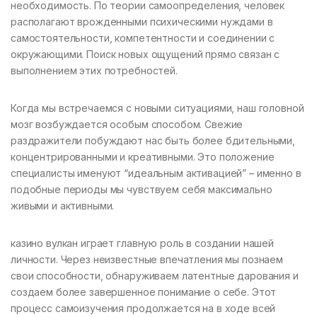
необходимость. По теории самоопределения, человек
располагают врожденными психическими нуждами в
самостоятельности, компетентности и соединении с
окружающими. Поиск новых ощущений прямо связан с
выполнением этих потребностей.
Когда мы встречаемся с новыми ситуациями, наш головной
мозг возбуждается особым способом. Свежие
раздражители побуждают нас быть более бдительными,
концентрированными и креативными. Это положение
специалисты именуют “идеальным активацией” – именно в
подобные периоды мы чувствуем себя максимально
живыми и активными.
казино вулкан играет главную роль в создании нашей
личности. Через неизвестные впечатления мы познаем
свои способности, обнаруживаем латентные дарования и
создаем более завершенное понимание о себе. Этот
процесс самоизучения продолжается на в ходе всей