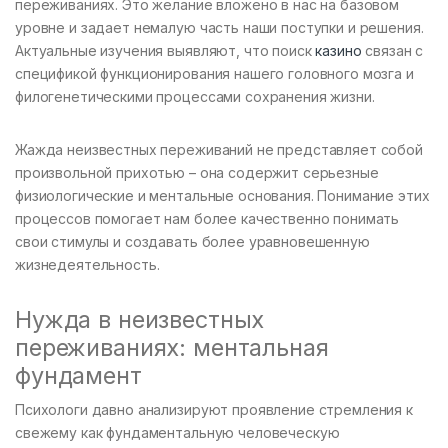
переживаниях. Это желание вложено в нас на базовом
уровне и задает немалую часть наши поступки и решения.
Актуальные изучения выявляют, что поиск
казино
связан с
спецификой функционирования нашего головного мозга и
филогенетическими процессами сохранения жизни.
Жажда неизвестных переживаний не представляет собой
произвольной прихотью – она содержит серьезные
физиологические и ментальные основания. Понимание этих
процессов помогает нам более качественно понимать
свои стимулы и создавать более уравновешенную
жизнедеятельность.
Нужда в неизвестных
переживаниях: ментальная
фундамент
Психологи давно анализируют проявление стремления к
свежему как фундаментальную человеческую