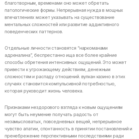
благотворным, временами оно может обретать
патологические формы. Непрерывная нужда в мощных
впечатлениях может указывать на существование
ментальных сложностей или развитие аддиктивного
поведенческих паттернов.
Отдельные личности становятся “наркоманами
адреналина”, беспрестанно ища все более крайние
способы обретения интенсивных ощущений. Это может
привести к угрожающему действиям, денежным
сложностям и распаду отношений. вулкан казино в этих
случаях становится компульсивной потребностью,
которая руководит жизнь человека.
Признаками нездорового взгляда к новым ощущениям
могут быть неумение получать радость от
незамысловатых, повседневных вещей, непрерывное
чувство апатии, спонтанность в принятии постановлений и
пренебрежение перспективными последствиями ради