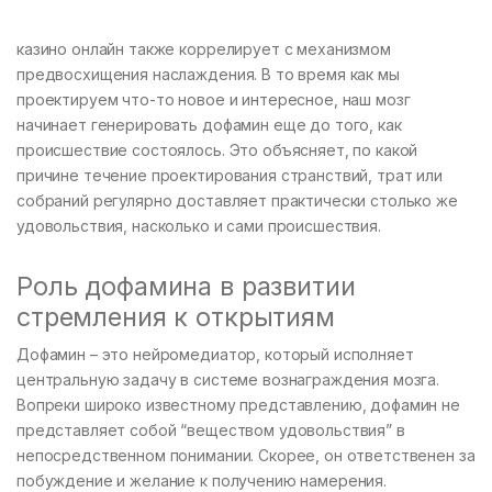
казино онлайн также коррелирует с механизмом
предвосхищения наслаждения. В то время как мы
проектируем что-то новое и интересное, наш мозг
начинает генерировать дофамин еще до того, как
происшествие состоялось. Это объясняет, по какой
причине течение проектирования странствий, трат или
собраний регулярно доставляет практически столько же
удовольствия, насколько и сами происшествия.
Роль дофамина в развитии
стремления к открытиям
Дофамин – это нейромедиатор, который исполняет
центральную задачу в системе вознаграждения мозга.
Вопреки широко известному представлению, дофамин не
представляет собой “веществом удовольствия” в
непосредственном понимании. Скорее, он ответственен за
побуждение и желание к получению намерения.