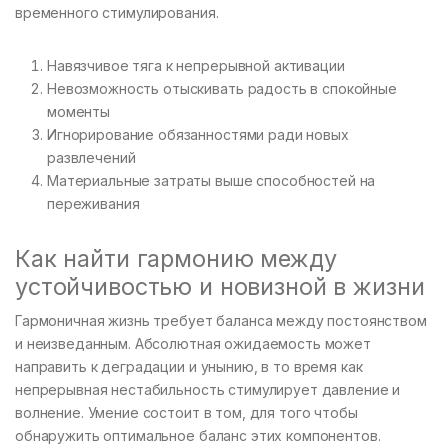
временного стимулирования.
Навязчивое тяга к непрерывной активации
Невозможность отыскивать радость в спокойные
моменты
Игнорирование обязанностями ради новых
развлечений
Материальные затраты выше способностей на
переживания
Как найти гармонию между
устойчивостью и новизной в жизни
Гармоничная жизнь требует баланса между постоянством
и неизведанным. Абсолютная ожидаемость может
направить к деградации и унынию, в то время как
непрерывная нестабильность стимулирует давление и
волнение. Умение состоит в том, для того чтобы
обнаружить оптимальное баланс этих компонентов.