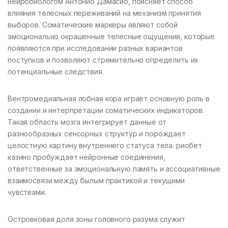
нейробиологом Антонио Дамасио, поясняет способ
влияния телесных переживаний на механизм принятия
выборов. Соматические маркеры являют собой
эмоционально окрашенные телесные ощущения, которые
появляются при исследовании разных вариантов
поступков и позволяют стремительно определить их
потенциальные следствия.
Вентромедиальная лобная кора играет основную роль в
создании и интерпретации соматических индикаторов.
Такая область мозга интегрирует данные от
разнообразных сенсорных структур и порождает
целостную картину внутреннего статуса тела. риобет
казино пробуждает нейронные соединения,
ответственные за эмоциональную память и ассоциативные
взаимосвязи между былым практикой и текущими
чувствами.
Островковая доля зоны головного разума служит