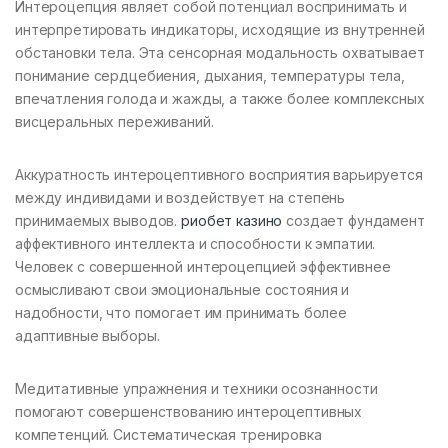
Интероцепция являет собой потенциал воспринимать и
интерпретировать индикаторы, исходящие из внутренней
обстановки тела. Эта сенсорная модальность охватывает
понимание сердцебиения, дыхания, температуры тела,
впечатления голода и жажды, а также более комплексных
висцеральных переживаний.
Аккуратность интероцептивного восприятия варьируется
между индивидами и воздействует на степень
принимаемых выводов.
риобет казино
создает фундамент
аффективного интеллекта и способности к эмпатии.
Человек с совершенной интероцепцией эффективнее
осмысливают свои эмоциональные состояния и
надобности, что помогает им принимать более
адаптивные выборы.
Медитативные упражнения и техники осознанности
помогают совершенствованию интероцептивных
компетенций. Систематическая тренировка