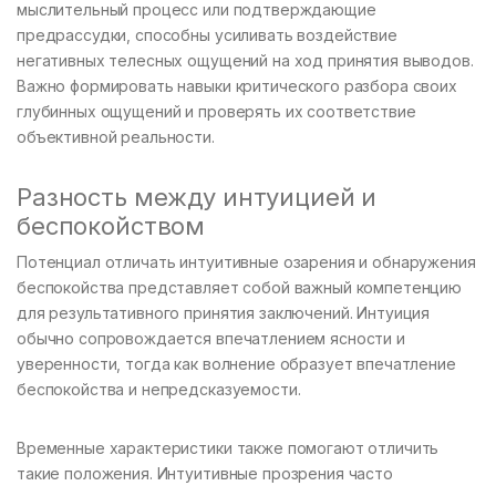
мыслительный процесс или подтверждающие
предрассудки, способны усиливать воздействие
негативных телесных ощущений на ход принятия выводов.
Важно формировать навыки критического разбора своих
глубинных ощущений и проверять их соответствие
объективной реальности.
Разность между интуицией и
беспокойством
Потенциал отличать интуитивные озарения и обнаружения
беспокойства представляет собой важный компетенцию
для результативного принятия заключений. Интуиция
обычно сопровождается впечатлением ясности и
уверенности, тогда как волнение образует впечатление
беспокойства и непредсказуемости.
Временные характеристики также помогают отличить
такие положения. Интуитивные прозрения часто