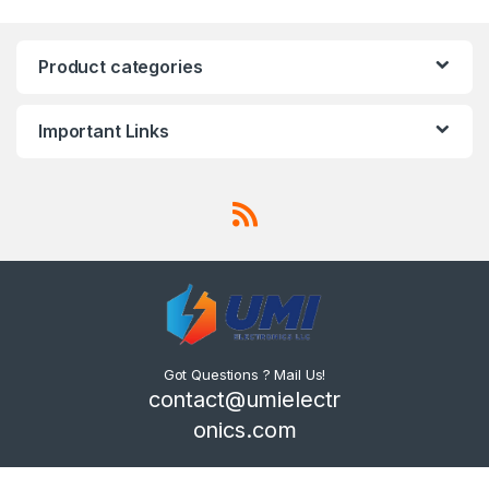
Product categories
Important Links
Got Questions ? Mail Us!
contact@umielectr
onics.com