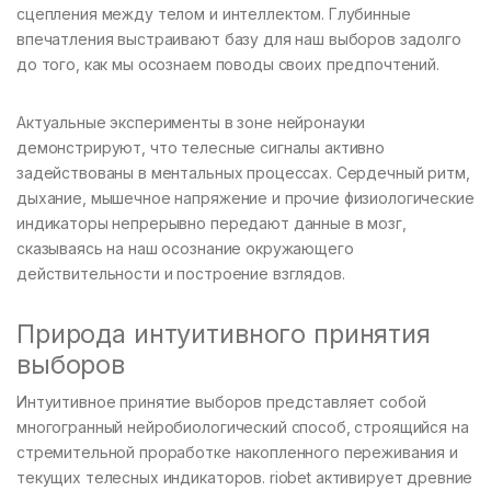
сцепления между телом и интеллектом. Глубинные
впечатления выстраивают базу для наш выборов задолго
до того, как мы осознаем поводы своих предпочтений.
Актуальные эксперименты в зоне нейронауки
демонстрируют, что телесные сигналы активно
задействованы в ментальных процессах. Сердечный ритм,
дыхание, мышечное напряжение и прочие физиологические
индикаторы непрерывно передают данные в мозг,
сказываясь на наш осознание окружающего
действительности и построение взглядов.
Природа интуитивного принятия
выборов
Интуитивное принятие выборов представляет собой
многогранный нейробиологический способ, строящийся на
стремительной проработке накопленного переживания и
текущих телесных индикаторов. riobet активирует древние