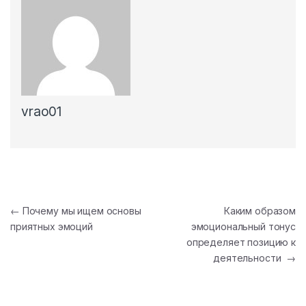
vrao01
Post navigation
←
Почему мы ищем основы
Каким образом
приятных эмоций
эмоциональный тонус
определяет позицию к
деятельности
→