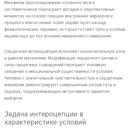
Механизм прогнозирования головного мозга
систематически порождает догадки о перспективных
моментах на основе текущих внутренних маркеров и
прошлого впечатления. riobet задействует каскад
физиологических перемен, которые готовят тело к особым
акциям еще до построения намеренного намерения.
Сердечная интероцепция исполняет исключительную роль
в данном механизме. Модификации сердечного ритма и
силы сердечных сокращений передают значимую
сведения о эмоциональной существенности условия.
Человек с значительной чувствительностью к сердечным
маркерам демонстрируют совершенные результаты в
задачах, подразумевающих интуитивного принятия
выборов.
Задача интероцепции в
характеристике условий