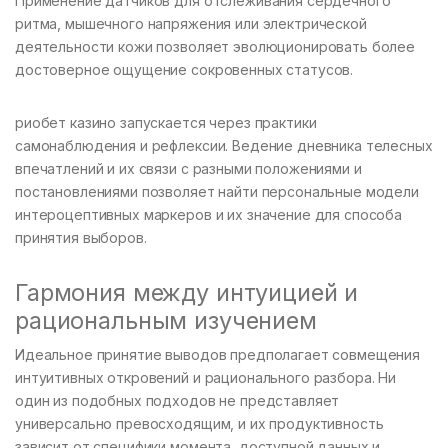
Применение датчиков для отслеживания сердечного
ритма, мышечного напряжения или электрической
деятельности кожи позволяет эволюционировать более
достоверное ощущение сокровенных статусов.
риобет казино запускается через практики
самонаблюдения и рефлексии. Ведение дневника телесных
впечатлений и их связи с разными положениями и
постановлениями позволяет найти персональные модели
интероцептивных маркеров и их значение для способа
принятия выборов.
Гармония между интуицией и
рациональным изучением
Идеальное принятие выводов предполагает совмещения
интуитивных откровений и рационального разбора. Ни
один из подобных подходов не представляет
универсально превосходящим, и их продуктивность
зависит от специфики момента, доступной данных и