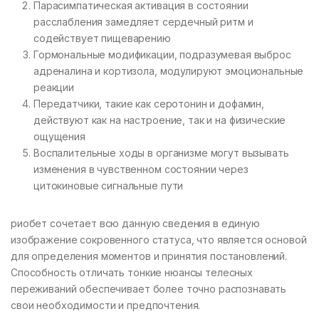
Парасимпатическая активация в состоянии
расслабления замедляет сердечный ритм и
содействует пищеварению
Гормональные модификации, подразумевая выброс
адреналина и кортизола, модулируют эмоциональные
реакции
Передатчики, такие как серотонин и дофамин,
действуют как на настроение, так и на физические
ощущения
Воспалительные ходы в организме могут вызывать
изменения в чувственном состоянии через
цитокиновые сигнальные пути
риобет сочетает всю данную сведения в единую
изображение сокровенного статуса, что является основой
для определения моментов и принятия постановлений.
Способность отличать тонкие нюансы телесных
переживаний обеспечивает более точно распознавать
свои необходимости и предпочтения.