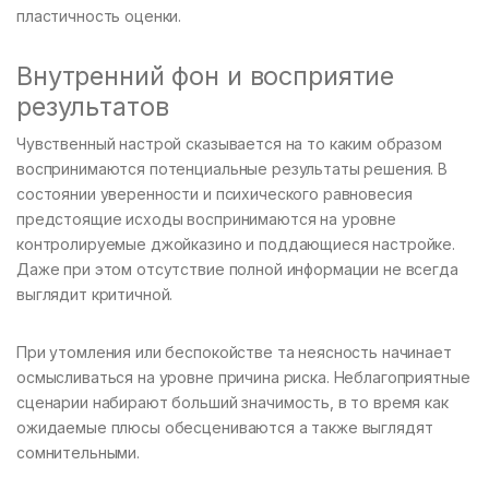
пластичность оценки.
Внутренний фон и восприятие
результатов
Чувственный настрой сказывается на то каким образом
воспринимаются потенциальные результаты решения. В
состоянии уверенности и психического равновесия
предстоящие исходы воспринимаются на уровне
контролируемые джойказино и поддающиеся настройке.
Даже при этом отсутствие полной информации не всегда
выглядит критичной.
При утомления или беспокойстве та неясность начинает
осмысливаться на уровне причина риска. Неблагоприятные
сценарии набирают больший значимость, в то время как
ожидаемые плюсы обесцениваются а также выглядят
сомнительными.