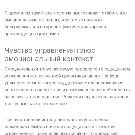
С временем такие соотнесения выстраивают стабильные
эмоциональные паттерны, и которые начинают
восприниматься на уровне фактическая картина
происходящего joy casino.
Чувство управления плюс
эмоциональный контекст
Эмоциональный тонус напрямую переплетён с ощущением
управления над ситуацией принятия решения. На фоне
уравновешенном тонусе поддерживается переживание
вовлечённого присутствия и возможности воздействовать
на результат последствие. Решения ощущаются на уровне
доступные также возможные.
При чувственной истощении чувство управления
ослабевает. Выбор начинает ощущаться в качестве
ограниченный, даже если при условии что формально