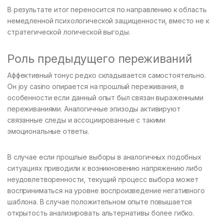
В результате итог переносится по направлению к область
немедленной психологической защищенности, вместо не к
стратегической логической выгоды.
Роль предыдущего переживаний
Аффективный тонус редко складывается самостоятельно.
Он joy casino опирается на прошлый переживания, в
особенности если данный опыт был связан выраженными
переживаниями. Аналогичные эпизоды активируют
связанные следы и ассоциированные с такими
эмоциональные ответы.
В случае если прошлые выборы в аналогичных подобных
ситуациях приводили к возникновению напряжению либо
неудовлетворенности, текущий процесс выбора может
восприниматься на уровне воспроизведение негативного
шаблона. В случае положительном опыте повышается
открытость анализировать альтернативы более гибко.