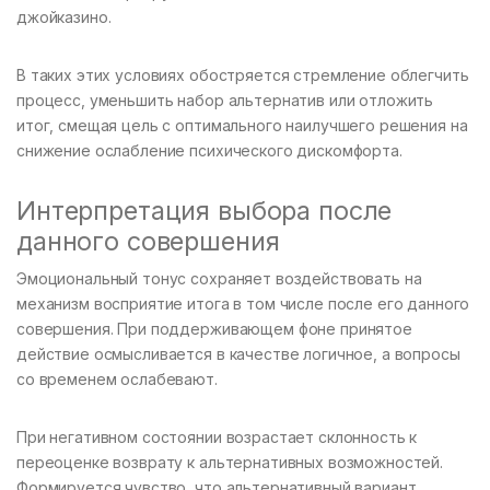
джойказино.
В таких этих условиях обостряется стремление облегчить
процесс, уменьшить набор альтернатив или отложить
итог, смещая цель с оптимального наилучшего решения на
снижение ослабление психического дискомфорта.
Интерпретация выбора после
данного совершения
Эмоциональный тонус сохраняет воздействовать на
механизм восприятие итога в том числе после его данного
совершения. При поддерживающем фоне принятое
действие осмысливается в качестве логичное, а вопросы
со временем ослабевают.
При негативном состоянии возрастает склонность к
переоценке возврату к альтернативных возможностей.
Формируется чувство, что альтернативный вариант