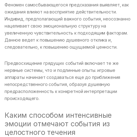
Феномен самосбывающегося предсказания выявляет, как
ожидания влияют на восприятие действительности.
Индивид, предполагающий важного события, неосознанно
нацеливает свою эмоциональную структуру на
увеличенную чувствительность к подходящим факторам.
Данное ведет к повышению душевного отклика и,
следовательно, к повышению ощущаемой ценности.
Предвосхищение грядущих событий включает те же
нервные системы, что и подлинные опыты. игровые
аппараты начинает создаваться еще до приближения
непосредственного события, образуя душевную
предрасположенность к конкретной интерпретации
происходящего.
Каким способом интенсивные
эмоции отмечают события из
целостного течения