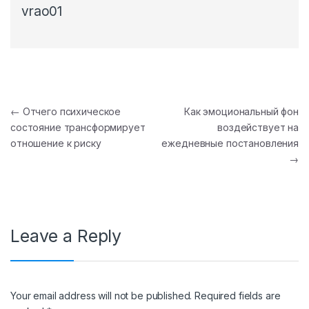
vrao01
Post navigation
←
Отчего психическое
Как эмоциональный фон
состояние трансформирует
воздействует на
отношение к риску
ежедневные постановления
→
Leave a Reply
Your email address will not be published.
Required fields are