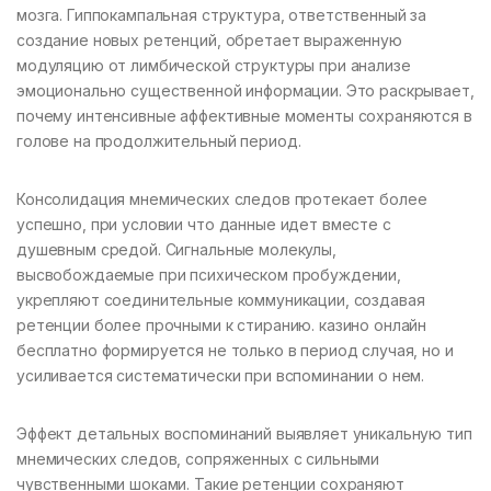
мозга. Гиппокампальная структура, ответственный за
создание новых ретенций, обретает выраженную
модуляцию от лимбической структуры при анализе
эмоционально существенной информации. Это раскрывает,
почему интенсивные аффективные моменты сохраняются в
голове на продолжительный период.
Консолидация мнемических следов протекает более
успешно, при условии что данные идет вместе с
душевным средой. Сигнальные молекулы,
высвобождаемые при психическом пробуждении,
укрепляют соединительные коммуникации, создавая
ретенции более прочными к стиранию. казино онлайн
бесплатно формируется не только в период случая, но и
усиливается систематически при вспоминании о нем.
Эффект детальных воспоминаний выявляет уникальную тип
мнемических следов, сопряженных с сильными
чувственными шоками. Такие ретенции сохраняют