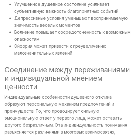
Улучшенное душевное состояние усиливает
субъективную важность благоприятных событий
Депрессивные условия уменьшают воспринимаемую
значимость веселых моментов
Волнение повышает сосредоточенность к возможным
опасностям
Эйфория может привести к преувеличению
малозначительных явлений
Соединение между переживаниями
и индивидуальной мнением
ценности
Индивидуальные особенности душевного отклика
образуют персональную механизм предпочтений и
преимуществ. То, что провоцирует сильную
эмоциональную ответ у первого лица, может оставить
другого безразличным. Эта индивидуальность понимания
разъясняется различиями в мозговых взаимосвязях,