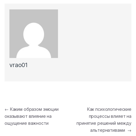
vrao01
Post navigation
←
Каким образом эмоции
Как психологические
оказывают влияние на
процессы влияет на
ощущение важности
принятие решений между
альтернативами
→