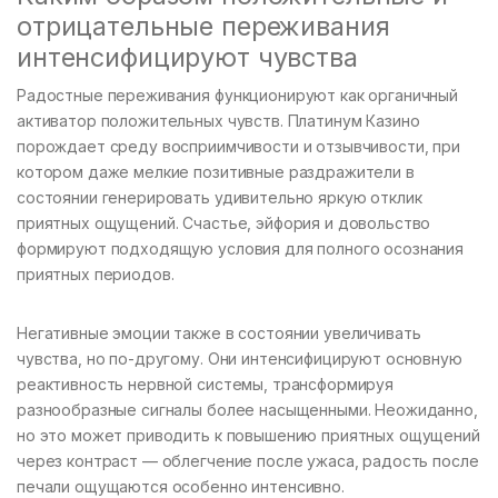
отрицательные переживания
интенсифицируют чувства
Радостные переживания функционируют как органичный
активатор положительных чувств. Платинум Казино
порождает среду восприимчивости и отзывчивости, при
котором даже мелкие позитивные раздражители в
состоянии генерировать удивительно яркую отклик
приятных ощущений. Счастье, эйфория и довольство
формируют подходящую условия для полного осознания
приятных периодов.
Негативные эмоции также в состоянии увеличивать
чувства, но по-другому. Они интенсифицируют основную
реактивность нервной системы, трансформируя
разнообразные сигналы более насыщенными. Неожиданно,
но это может приводить к повышению приятных ощущений
через контраст — облегчение после ужаса, радость после
печали ощущаются особенно интенсивно.