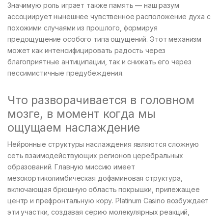
Значимую роль играет также память — наш разум
ассоциирует нынешнее чувственное расположение духа с
похожими случаями из прошлого, формируя
предощущение особого типа ощущений. Этот механизм
может как интенсифицировать радость через
благоприятные антиципации, так и снижать его через
пессимистичные предубеждения.
Что разворачивается в головном
мозге, в момент когда мы
ощущаем наслаждение
Нейронные структуры наслаждения являются сложную
сеть взаимодействующих регионов церебральных
образований. Главную миссию имеет
мезокортиколимбическая дофаминовая структура,
включающая брюшную область покрышки, прилежащее
центр и префронтальную кору. Platinum Casino возбуждает
эти участки, создавая серию молекулярных реакций,