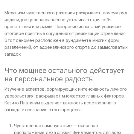
Механизм чувственного различия раскрывает, почему ряд
индивидов целенаправленно устраивают для себя
препятствия или рамки. Покорение испытаний усиливает
итоговое приятные ощущения от реализации стремления.
Этот феномен расположен в фундаменте многих форм
развлечений, от адреналинового спорта до замысловатых
загадок.
Что мощнее остального действует
на персональное радость
Изучение аспектов, формирующих интенсивность личного
удовольствия, раскрывает множество главных факторов.
Казино Платинум выделяет важность всестороннего
взгляда к осознанию этого процесса:
Чувственное самочувствие — основное
расположение духа служит фундаментом для всех