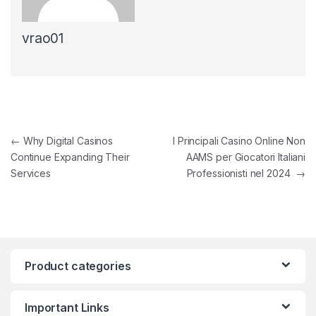
vrao01
Post navigation
←
Why Digital Casinos
I Principali Casino Online Non
Continue Expanding Their
AAMS per Giocatori Italiani
Services
Professionisti nel 2024
→
Product categories
Important Links