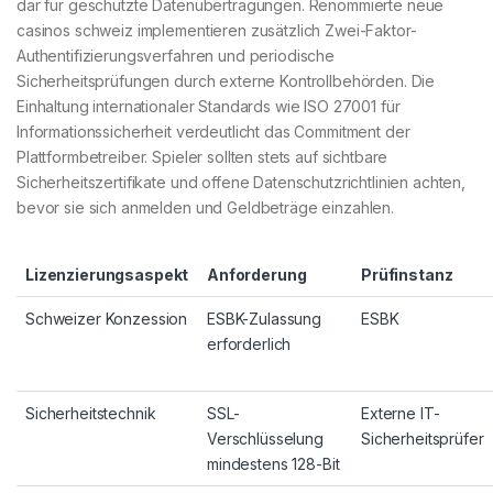
dar für geschützte Datenübertragungen. Renommierte neue
casinos schweiz implementieren zusätzlich Zwei-Faktor-
Authentifizierungsverfahren und periodische
Sicherheitsprüfungen durch externe Kontrollbehörden. Die
Einhaltung internationaler Standards wie ISO 27001 für
Informationssicherheit verdeutlicht das Commitment der
Plattformbetreiber. Spieler sollten stets auf sichtbare
Sicherheitszertifikate und offene Datenschutzrichtlinien achten,
bevor sie sich anmelden und Geldbeträge einzahlen.
Lizenzierungsaspekt
Anforderung
Prüfinstanz
Schweizer Konzession
ESBK-Zulassung
ESBK
erforderlich
Sicherheitstechnik
SSL-
Externe IT-
Verschlüsselung
Sicherheitsprüfer
mindestens 128-Bit