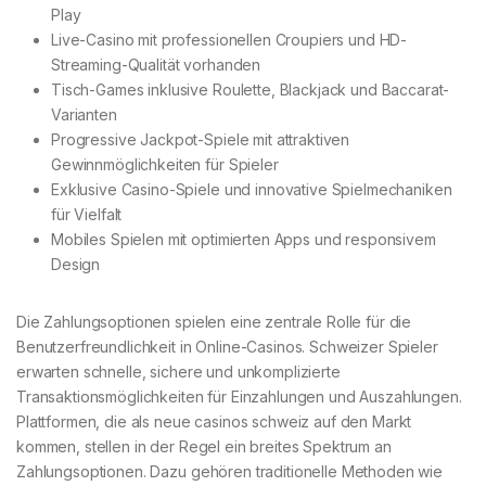
Play
Live-Casino mit professionellen Croupiers und HD-
Streaming-Qualität vorhanden
Tisch-Games inklusive Roulette, Blackjack und Baccarat-
Varianten
Progressive Jackpot-Spiele mit attraktiven
Gewinnmöglichkeiten für Spieler
Exklusive Casino-Spiele und innovative Spielmechaniken
für Vielfalt
Mobiles Spielen mit optimierten Apps und responsivem
Design
Die Zahlungsoptionen spielen eine zentrale Rolle für die
Benutzerfreundlichkeit in Online-Casinos. Schweizer Spieler
erwarten schnelle, sichere und unkomplizierte
Transaktionsmöglichkeiten für Einzahlungen und Auszahlungen.
Plattformen, die als neue casinos schweiz auf den Markt
kommen, stellen in der Regel ein breites Spektrum an
Zahlungsoptionen. Dazu gehören traditionelle Methoden wie