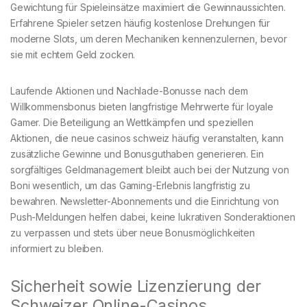
Gewichtung für Spieleinsätze maximiert die Gewinnaussichten.
Erfahrene Spieler setzen häufig kostenlose Drehungen für
moderne Slots, um deren Mechaniken kennenzulernen, bevor
sie mit echtem Geld zocken.
Laufende Aktionen und Nachlade-Bonusse nach dem
Willkommensbonus bieten langfristige Mehrwerte für loyale
Gamer. Die Beteiligung an Wettkämpfen und speziellen
Aktionen, die neue casinos schweiz häufig veranstalten, kann
zusätzliche Gewinne und Bonusguthaben generieren. Ein
sorgfältiges Geldmanagement bleibt auch bei der Nutzung von
Boni wesentlich, um das Gaming-Erlebnis langfristig zu
bewahren. Newsletter-Abonnements und die Einrichtung von
Push-Meldungen helfen dabei, keine lukrativen Sonderaktionen
zu verpassen und stets über neue Bonusmöglichkeiten
informiert zu bleiben.
Sicherheit sowie Lizenzierung der
Schweizer Online-Casinos