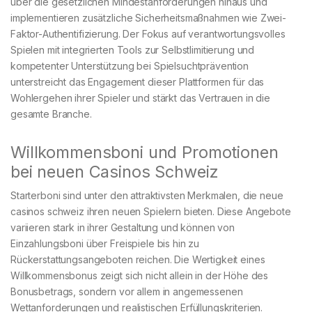
über die gesetzlichen Mindestanforderungen hinaus und
implementieren zusätzliche Sicherheitsmaßnahmen wie Zwei-
Faktor-Authentifizierung. Der Fokus auf verantwortungsvolles
Spielen mit integrierten Tools zur Selbstlimitierung und
kompetenter Unterstützung bei Spielsuchtprävention
unterstreicht das Engagement dieser Plattformen für das
Wohlergehen ihrer Spieler und stärkt das Vertrauen in die
gesamte Branche.
Willkommensboni und Promotionen
bei neuen Casinos Schweiz
Starterboni sind unter den attraktivsten Merkmalen, die neue
casinos schweiz ihren neuen Spielern bieten. Diese Angebote
variieren stark in ihrer Gestaltung und können von
Einzahlungsboni über Freispiele bis hin zu
Rückerstattungsangeboten reichen. Die Wertigkeit eines
Willkommensbonus zeigt sich nicht allein in der Höhe des
Bonusbetrags, sondern vor allem in angemessenen
Wettanforderungen und realistischen Erfüllungskriterien.