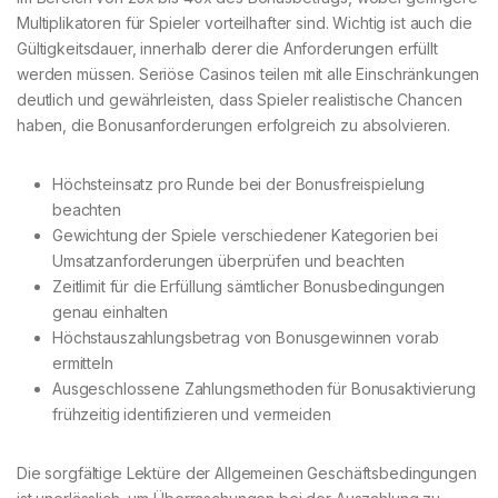
Multiplikatoren für Spieler vorteilhafter sind. Wichtig ist auch die
Gültigkeitsdauer, innerhalb derer die Anforderungen erfüllt
werden müssen. Seriöse Casinos teilen mit alle Einschränkungen
deutlich und gewährleisten, dass Spieler realistische Chancen
haben, die Bonusanforderungen erfolgreich zu absolvieren.
Höchsteinsatz pro Runde bei der Bonusfreispielung
beachten
Gewichtung der Spiele verschiedener Kategorien bei
Umsatzanforderungen überprüfen und beachten
Zeitlimit für die Erfüllung sämtlicher Bonusbedingungen
genau einhalten
Höchstauszahlungsbetrag von Bonusgewinnen vorab
ermitteln
Ausgeschlossene Zahlungsmethoden für Bonusaktivierung
frühzeitig identifizieren und vermeiden
Die sorgfältige Lektüre der Allgemeinen Geschäftsbedingungen