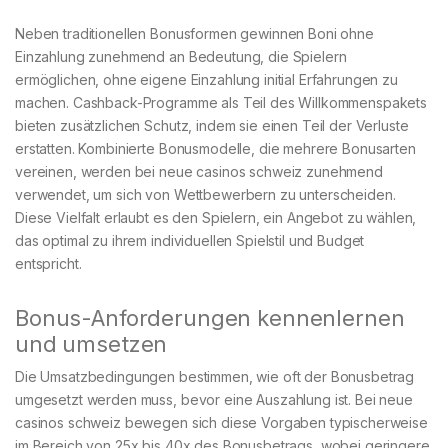
Neben traditionellen Bonusformen gewinnen Boni ohne
Einzahlung zunehmend an Bedeutung, die Spielern
ermöglichen, ohne eigene Einzahlung initial Erfahrungen zu
machen. Cashback-Programme als Teil des Willkommenspakets
bieten zusätzlichen Schutz, indem sie einen Teil der Verluste
erstatten. Kombinierte Bonusmodelle, die mehrere Bonusarten
vereinen, werden bei neue casinos schweiz zunehmend
verwendet, um sich von Wettbewerbern zu unterscheiden.
Diese Vielfalt erlaubt es den Spielern, ein Angebot zu wählen,
das optimal zu ihrem individuellen Spielstil und Budget
entspricht.
Bonus-Anforderungen kennenlernen
und umsetzen
Die Umsatzbedingungen bestimmen, wie oft der Bonusbetrag
umgesetzt werden muss, bevor eine Auszahlung ist. Bei neue
casinos schweiz bewegen sich diese Vorgaben typischerweise
im Bereich von 25x bis 40x des Bonusbetrags, wobei geringere