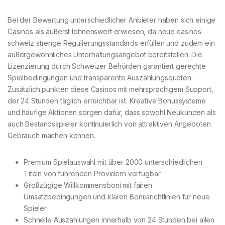
Bei der Bewertung unterschiedlicher Anbieter haben sich einige
Casinos als äußerst lohnenswert erwiesen, da neue casinos
schweiz strenge Regulierungsstandards erfüllen und zudem ein
außergewöhnliches Unterhaltungsangebot bereitstellen. Die
Lizenzierung durch Schweizer Behörden garantiert gerechte
Spielbedingungen und transparente Auszahlungsquoten.
Zusätzlich punkten diese Casinos mit mehrsprachigem Support,
der 24 Stunden täglich erreichbar ist. Kreative Bonussysteme
und häufige Aktionen sorgen dafür, dass sowohl Neukunden als
auch Bestandsspieler kontinuierlich von attraktiven Angeboten
Gebrauch machen können.
Premium Spielauswahl mit über 2000 unterschiedlichen
Titeln von führenden Providern verfügbar
Großzügige Willkommensboni mit fairen
Umsatzbedingungen und klaren Bonusrichtlinien für neue
Spieler
Schnelle Auszahlungen innerhalb von 24 Stunden bei allen