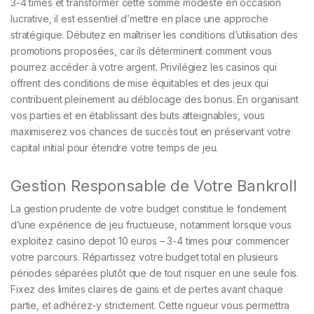
3-4 times et transformer cette somme modeste en occasion
lucrative, il est essentiel d’mettre en place une approche
stratégique. Débutez en maîtriser les conditions d’utilisation des
promotions proposées, car ils déterminent comment vous
pourrez accéder à votre argent. Privilégiez les casinos qui
offrent des conditions de mise équitables et des jeux qui
contribuent pleinement au déblocage des bonus. En organisant
vos parties et en établissant des buts atteignables, vous
maximiserez vos chances de succès tout en préservant votre
capital initial pour étendre votre temps de jeu.
Gestion Responsable de Votre Bankroll
La gestion prudente de votre budget constitue le fondement
d’une expérience de jeu fructueuse, notamment lorsque vous
exploitez casino depot 10 euros – 3-4 times pour commencer
votre parcours. Répartissez votre budget total en plusieurs
périodes séparées plutôt que de tout risquer en une seule fois.
Fixez des limites claires de gains et de pertes avant chaque
partie, et adhérez-y strictement. Cette rigueur vous permettra