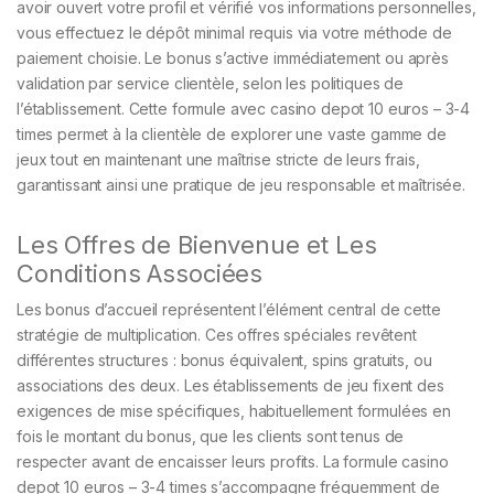
avoir ouvert votre profil et vérifié vos informations personnelles,
vous effectuez le dépôt minimal requis via votre méthode de
paiement choisie. Le bonus s’active immédiatement ou après
validation par service clientèle, selon les politiques de
l’établissement. Cette formule avec casino depot 10 euros – 3-4
times permet à la clientèle de explorer une vaste gamme de
jeux tout en maintenant une maîtrise stricte de leurs frais,
garantissant ainsi une pratique de jeu responsable et maîtrisée.
Les Offres de Bienvenue et Les
Conditions Associées
Les bonus d’accueil représentent l’élément central de cette
stratégie de multiplication. Ces offres spéciales revêtent
différentes structures : bonus équivalent, spins gratuits, ou
associations des deux. Les établissements de jeu fixent des
exigences de mise spécifiques, habituellement formulées en
fois le montant du bonus, que les clients sont tenus de
respecter avant de encaisser leurs profits. La formule casino
depot 10 euros – 3-4 times s’accompagne fréquemment de