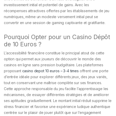
investissement initial et potentiel de gains. Avec les
récompenses attractives offertes par les établissements de jeu
numériques, même un modeste versement initial peut se
convertir en une session de gaming captivante et gratifiante.
Pourquoi Opter pour un Casino Dépôt
de 10 Euros ?
L’accessibilité financière constitue le principal atout de cette
option qui permet aux joueurs de découvrir le monde des
casinos en ligne sans pression budgétaire. Les plateformes
proposant
casino depot 10 euros – 3-4 times
offrent une porte
d’entrée idéale pour explorer différents jeux, des jeux variés,
tout en conservant une maîtrise complète sur ses finances.
Cette approche responsable du jeu facilite l’apprentissage les
mécanismes, de essayer différentes stratégies et de améliorer
ses aptitudes graduellement. Le montant initial réduit supprime le
stress financier et favorise une expérience ludique authentique
centrée sur le plaisir de jouer plutôt que sur l’engagement