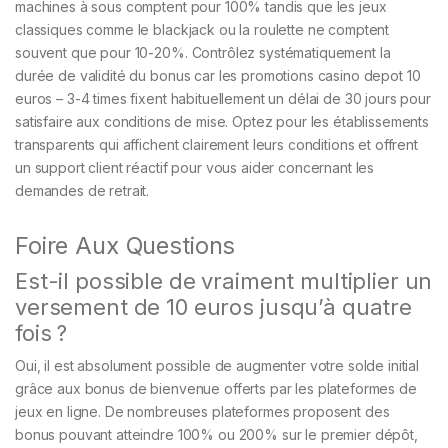
machines à sous comptent pour 100% tandis que les jeux
classiques comme le blackjack ou la roulette ne comptent
souvent que pour 10-20%. Contrôlez systématiquement la
durée de validité du bonus car les promotions casino depot 10
euros – 3-4 times fixent habituellement un délai de 30 jours pour
satisfaire aux conditions de mise. Optez pour les établissements
transparents qui affichent clairement leurs conditions et offrent
un support client réactif pour vous aider concernant les
demandes de retrait.
Foire Aux Questions
Est-il possible de vraiment multiplier un
versement de 10 euros jusqu’à quatre
fois ?
Oui, il est absolument possible de augmenter votre solde initial
grâce aux bonus de bienvenue offerts par les plateformes de
jeux en ligne. De nombreuses plateformes proposent des
bonus pouvant atteindre 100% ou 200% sur le premier dépôt,