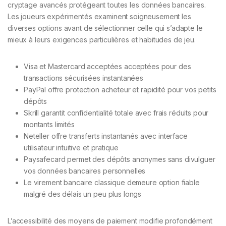
cryptage avancés protégeant toutes les données bancaires.
Les joueurs expérimentés examinent soigneusement les
diverses options avant de sélectionner celle qui s’adapte le
mieux à leurs exigences particulières et habitudes de jeu.
Visa et Mastercard acceptées acceptées pour des
transactions sécurisées instantanées
PayPal offre protection acheteur et rapidité pour vos petits
dépôts
Skrill garantit confidentialité totale avec frais réduits pour
montants limités
Neteller offre transferts instantanés avec interface
utilisateur intuitive et pratique
Paysafecard permet des dépôts anonymes sans divulguer
vos données bancaires personnelles
Le virement bancaire classique demeure option fiable
malgré des délais un peu plus longs
L’accessibilité des moyens de paiement modifie profondément