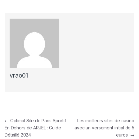
vrao01
Post navigation
←
Optimal Site de Paris Sportif
Les meilleurs sites de casino
En Dehors de ARJEL : Guide
avec un versement initial de 5
Détaillé 2024
euros
→