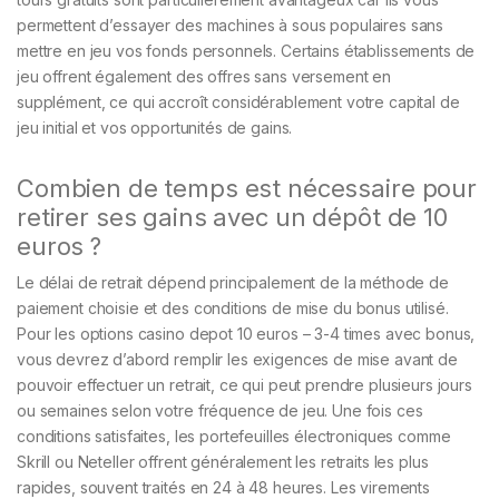
permettent d’essayer des machines à sous populaires sans
mettre en jeu vos fonds personnels. Certains établissements de
jeu offrent également des offres sans versement en
supplément, ce qui accroît considérablement votre capital de
jeu initial et vos opportunités de gains.
Combien de temps est nécessaire pour
retirer ses gains avec un dépôt de 10
euros ?
Le délai de retrait dépend principalement de la méthode de
paiement choisie et des conditions de mise du bonus utilisé.
Pour les options casino depot 10 euros – 3-4 times avec bonus,
vous devrez d’abord remplir les exigences de mise avant de
pouvoir effectuer un retrait, ce qui peut prendre plusieurs jours
ou semaines selon votre fréquence de jeu. Une fois ces
conditions satisfaites, les portefeuilles électroniques comme
Skrill ou Neteller offrent généralement les retraits les plus
rapides, souvent traités en 24 à 48 heures. Les virements