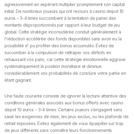
agressivement en espérant multiplier promptement son capital
initial. De nombreux joueurs qui ont recours à casino depot 10
euros – 3-4 times succombent à la tentation de parier des
montants disproportionnés par rapport à leur budget de jeu
global. Cette stratégie inconsidérée conduit généralement à
l’réduction accélérée des fonds disponibles sans avoir eu la
possibilité d’ pu profiter des bonus accumulés. Évitez de
succomber à la compulsion de rattraper vos déficits en
rehaussant vos paris, car cette stratégie émotionnelle aggrave
systématiquement la position monétaire et diminue
considérablement vos probabilités de conclure votre partie en
étant gagnant.
Une faute courante consiste de ignorer la lecture attentive des
conditions générales associés aux bonus offerts avec casino
depot 10 euros – 3-4 times. Certains joueurs s’engagent sans
saisir les exigences de mise, les jeux exclus, ou les plafonds de
retrait imposées. Évitez également de vous éparpiller sur trop
de jeux différents sans connaître leurs fonctionnements