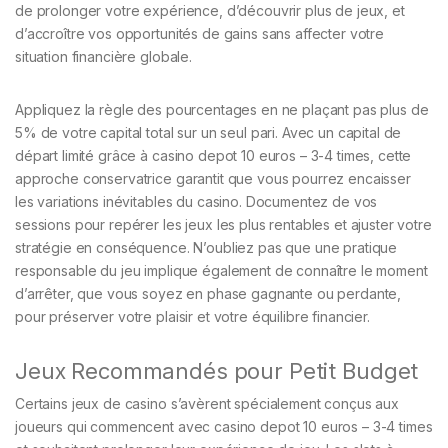
de prolonger votre expérience, d’découvrir plus de jeux, et
d’accroître vos opportunités de gains sans affecter votre
situation financière globale.
Appliquez la règle des pourcentages en ne plaçant pas plus de
5% de votre capital total sur un seul pari. Avec un capital de
départ limité grâce à casino depot 10 euros – 3-4 times, cette
approche conservatrice garantit que vous pourrez encaisser
les variations inévitables du casino. Documentez de vos
sessions pour repérer les jeux les plus rentables et ajuster votre
stratégie en conséquence. N’oubliez pas que une pratique
responsable du jeu implique également de connaître le moment
d’arrêter, que vous soyez en phase gagnante ou perdante,
pour préserver votre plaisir et votre équilibre financier.
Jeux Recommandés pour Petit Budget
Certains jeux de casino s’avèrent spécialement conçus aux
joueurs qui commencent avec casino depot 10 euros – 3-4 times