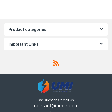
Product categories
Important Links
Got Questions ? Mail Us!
contact@umielectr