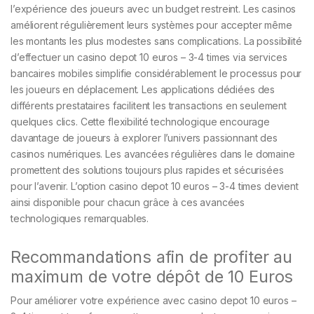
l’expérience des joueurs avec un budget restreint. Les casinos
améliorent régulièrement leurs systèmes pour accepter même
les montants les plus modestes sans complications. La possibilité
d’effectuer un casino depot 10 euros – 3-4 times via services
bancaires mobiles simplifie considérablement le processus pour
les joueurs en déplacement. Les applications dédiées des
différents prestataires facilitent les transactions en seulement
quelques clics. Cette flexibilité technologique encourage
davantage de joueurs à explorer l’univers passionnant des
casinos numériques. Les avancées régulières dans le domaine
promettent des solutions toujours plus rapides et sécurisées
pour l’avenir. L’option casino depot 10 euros – 3-4 times devient
ainsi disponible pour chacun grâce à ces avancées
technologiques remarquables.
Recommandations afin de profiter au
maximum de votre dépôt de 10 Euros
Pour améliorer votre expérience avec casino depot 10 euros –