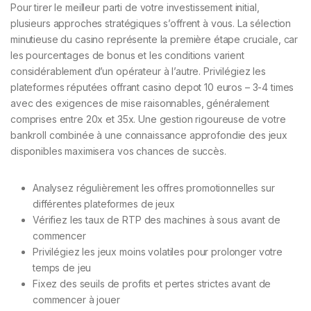
Pour tirer le meilleur parti de votre investissement initial,
plusieurs approches stratégiques s’offrent à vous. La sélection
minutieuse du casino représente la première étape cruciale, car
les pourcentages de bonus et les conditions varient
considérablement d’un opérateur à l’autre. Privilégiez les
plateformes réputées offrant casino depot 10 euros – 3-4 times
avec des exigences de mise raisonnables, généralement
comprises entre 20x et 35x. Une gestion rigoureuse de votre
bankroll combinée à une connaissance approfondie des jeux
disponibles maximisera vos chances de succès.
Analysez régulièrement les offres promotionnelles sur
différentes plateformes de jeux
Vérifiez les taux de RTP des machines à sous avant de
commencer
Privilégiez les jeux moins volatiles pour prolonger votre
temps de jeu
Fixez des seuils de profits et pertes strictes avant de
commencer à jouer