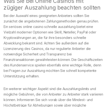
Was Sie bei Online Casinos mit
zügiger Auszahlung beachten sollten
Bei der Auswahl eines geeigneten Anbieters sollten Sie
zunächst die angebotenen Zahlungsmethoden genau prüfen.
Ein seriöses online casino schnelle auszahlung bietet eine
Vielzahl moderner Optionen wie Skrill, Neteller, PayPal oder
Kryptowährungen an, die für ihre besonders schnelle
Abwicklung bekannt sind. Achten Sie außerdem auf die
Lizenzierung des Casinos, da nur regulierte Anbieter die
notwendige Sicherheit und Transparenz bei
Finanztransaktionen gewährleisten können. Die Geschäftszeiten
des Kundenservice spielen ebenfalls eine wichtige Rolle, denn
bei Fragen zur Auszahlung möchten Sie schnell kompetente
Unterstützung erhalten.
Ein weiterer wichtiger Aspekt sind die Auszahlungslimits und
mögliche Gebühren, die von Anbieter zu Anbieter stark variieren
können. Informieren Sie sich vorab über die Mindest- und
Höchstbeträge für Abhebungen sowie über mögliche