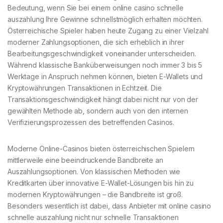
Bedeutung, wenn Sie bei einem online casino schnelle
auszahlung Ihre Gewinne schnellstmöglich erhalten möchten.
Österreichische Spieler haben heute Zugang zu einer Vielzahl
moderner Zahlungsoptionen, die sich erheblich in ihrer
Bearbeitungsgeschwindigkeit voneinander unterscheiden.
Während klassische Banküberweisungen noch immer 3 bis 5
Werktage in Anspruch nehmen können, bieten E-Wallets und
Kryptowährungen Transaktionen in Echtzeit. Die
Transaktionsgeschwindigkeit hängt dabei nicht nur von der
gewählten Methode ab, sondern auch von den internen
Verifizierungsprozessen des betreffenden Casinos.
Moderne Online-Casinos bieten österreichischen Spielern
mittlerweile eine beeindruckende Bandbreite an
Auszahlungsoptionen. Von klassischen Methoden wie
Kreditkarten über innovative E-Wallet-Lösungen bis hin zu
modernen Kryptowährungen – die Bandbreite ist groß.
Besonders wesentlich ist dabei, dass Anbieter mit online casino
schnelle auszahlung nicht nur schnelle Transaktionen