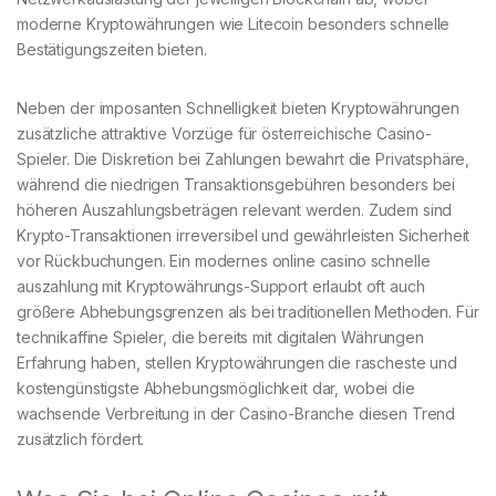
moderne Kryptowährungen wie Litecoin besonders schnelle
Bestätigungszeiten bieten.
Neben der imposanten Schnelligkeit bieten Kryptowährungen
zusätzliche attraktive Vorzüge für österreichische Casino-
Spieler. Die Diskretion bei Zahlungen bewahrt die Privatsphäre,
während die niedrigen Transaktionsgebühren besonders bei
höheren Auszahlungsbeträgen relevant werden. Zudem sind
Krypto-Transaktionen irreversibel und gewährleisten Sicherheit
vor Rückbuchungen. Ein modernes online casino schnelle
auszahlung mit Kryptowährungs-Support erlaubt oft auch
größere Abhebungsgrenzen als bei traditionellen Methoden. Für
technikaffine Spieler, die bereits mit digitalen Währungen
Erfahrung haben, stellen Kryptowährungen die rascheste und
kostengünstigste Abhebungsmöglichkeit dar, wobei die
wachsende Verbreitung in der Casino-Branche diesen Trend
zusätzlich fördert.