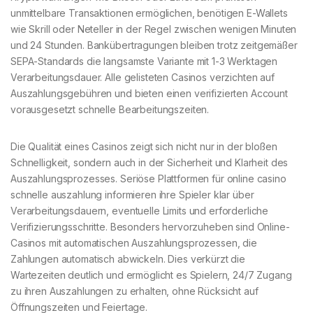
unmittelbare Transaktionen ermöglichen, benötigen E-Wallets
wie Skrill oder Neteller in der Regel zwischen wenigen Minuten
und 24 Stunden. Bankübertragungen bleiben trotz zeitgemäßer
SEPA-Standards die langsamste Variante mit 1-3 Werktagen
Verarbeitungsdauer. Alle gelisteten Casinos verzichten auf
Auszahlungsgebühren und bieten einen verifizierten Account
vorausgesetzt schnelle Bearbeitungszeiten.
Die Qualität eines Casinos zeigt sich nicht nur in der bloßen
Schnelligkeit, sondern auch in der Sicherheit und Klarheit des
Auszahlungsprozesses. Seriöse Plattformen für online casino
schnelle auszahlung informieren ihre Spieler klar über
Verarbeitungsdauern, eventuelle Limits und erforderliche
Verifizierungsschritte. Besonders hervorzuheben sind Online-
Casinos mit automatischen Auszahlungsprozessen, die
Zahlungen automatisch abwickeln. Dies verkürzt die
Wartezeiten deutlich und ermöglicht es Spielern, 24/7 Zugang
zu ihren Auszahlungen zu erhalten, ohne Rücksicht auf
Öffnungszeiten und Feiertage.