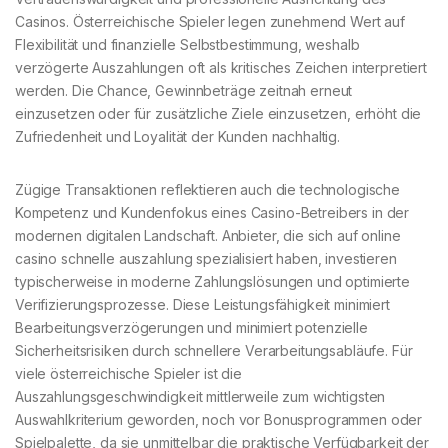
Casinos. Österreichische Spieler legen zunehmend Wert auf
Flexibilität und finanzielle Selbstbestimmung, weshalb
verzögerte Auszahlungen oft als kritisches Zeichen interpretiert
werden. Die Chance, Gewinnbeträge zeitnah erneut
einzusetzen oder für zusätzliche Ziele einzusetzen, erhöht die
Zufriedenheit und Loyalität der Kunden nachhaltig.
Zügige Transaktionen reflektieren auch die technologische
Kompetenz und Kundenfokus eines Casino-Betreibers in der
modernen digitalen Landschaft. Anbieter, die sich auf online
casino schnelle auszahlung spezialisiert haben, investieren
typischerweise in moderne Zahlungslösungen und optimierte
Verifizierungsprozesse. Diese Leistungsfähigkeit minimiert
Bearbeitungsverzögerungen und minimiert potenzielle
Sicherheitsrisiken durch schnellere Verarbeitungsabläufe. Für
viele österreichische Spieler ist die
Auszahlungsgeschwindigkeit mittlerweile zum wichtigsten
Auswahlkriterium geworden, noch vor Bonusprogrammen oder
Spielpalette, da sie unmittelbar die praktische Verfügbarkeit der