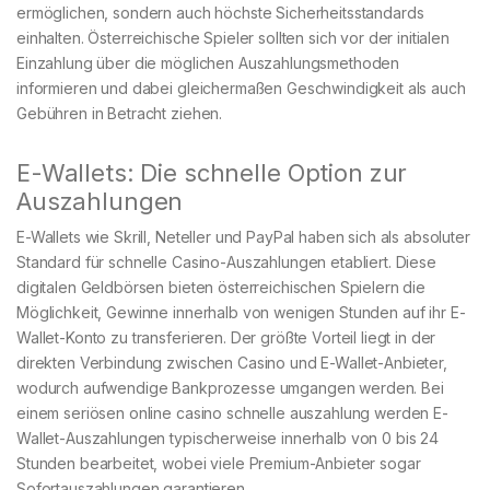
ermöglichen, sondern auch höchste Sicherheitsstandards
einhalten. Österreichische Spieler sollten sich vor der initialen
Einzahlung über die möglichen Auszahlungsmethoden
informieren und dabei gleichermaßen Geschwindigkeit als auch
Gebühren in Betracht ziehen.
E-Wallets: Die schnelle Option zur
Auszahlungen
E-Wallets wie Skrill, Neteller und PayPal haben sich als absoluter
Standard für schnelle Casino-Auszahlungen etabliert. Diese
digitalen Geldbörsen bieten österreichischen Spielern die
Möglichkeit, Gewinne innerhalb von wenigen Stunden auf ihr E-
Wallet-Konto zu transferieren. Der größte Vorteil liegt in der
direkten Verbindung zwischen Casino und E-Wallet-Anbieter,
wodurch aufwendige Bankprozesse umgangen werden. Bei
einem seriösen online casino schnelle auszahlung werden E-
Wallet-Auszahlungen typischerweise innerhalb von 0 bis 24
Stunden bearbeitet, wobei viele Premium-Anbieter sogar
Sofortauszahlungen garantieren.