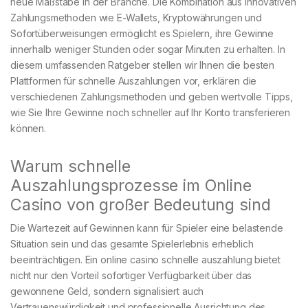
neue Maßstäbe in der Branche. Die Kombination aus innovativen
Zahlungsmethoden wie E-Wallets, Kryptowährungen und
Sofortüberweisungen ermöglicht es Spielern, ihre Gewinne
innerhalb weniger Stunden oder sogar Minuten zu erhalten. In
diesem umfassenden Ratgeber stellen wir Ihnen die besten
Plattformen für schnelle Auszahlungen vor, erklären die
verschiedenen Zahlungsmethoden und geben wertvolle Tipps,
wie Sie Ihre Gewinne noch schneller auf Ihr Konto transferieren
können.
Warum schnelle
Auszahlungsprozesse im Online
Casino von großer Bedeutung sind
Die Wartezeit auf Gewinnen kann für Spieler eine belastende
Situation sein und das gesamte Spielerlebnis erheblich
beeinträchtigen. Ein online casino schnelle auszahlung bietet
nicht nur den Vorteil sofortiger Verfügbarkeit über das
gewonnene Geld, sondern signalisiert auch
Vertrauenswürdigkeit und professionelle Ausrichtung des