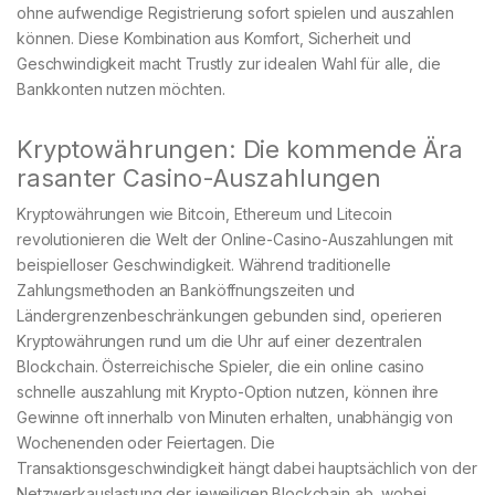
ohne aufwendige Registrierung sofort spielen und auszahlen
können. Diese Kombination aus Komfort, Sicherheit und
Geschwindigkeit macht Trustly zur idealen Wahl für alle, die
Bankkonten nutzen möchten.
Kryptowährungen: Die kommende Ära
rasanter Casino-Auszahlungen
Kryptowährungen wie Bitcoin, Ethereum und Litecoin
revolutionieren die Welt der Online-Casino-Auszahlungen mit
beispielloser Geschwindigkeit. Während traditionelle
Zahlungsmethoden an Banköffnungszeiten und
Ländergrenzenbeschränkungen gebunden sind, operieren
Kryptowährungen rund um die Uhr auf einer dezentralen
Blockchain. Österreichische Spieler, die ein online casino
schnelle auszahlung mit Krypto-Option nutzen, können ihre
Gewinne oft innerhalb von Minuten erhalten, unabhängig von
Wochenenden oder Feiertagen. Die
Transaktionsgeschwindigkeit hängt dabei hauptsächlich von der
Netzwerkauslastung der jeweiligen Blockchain ab, wobei