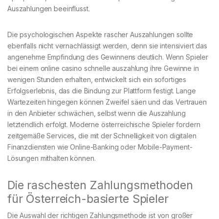
Auszahlungen beeinflusst.
Die psychologischen Aspekte rascher Auszahlungen sollte
ebenfalls nicht vernachlässigt werden, denn sie intensiviert das
angenehme Empfindung des Gewinnens deutlich. Wenn Spieler
bei einem online casino schnelle auszahlung ihre Gewinne in
wenigen Stunden erhalten, entwickelt sich ein sofortiges
Erfolgserlebnis, das die Bindung zur Plattform festigt. Lange
Wartezeiten hingegen können Zweifel säen und das Vertrauen
in den Anbieter schwächen, selbst wenn die Auszahlung
letztendlich erfolgt. Moderne österreichische Spieler fordern
zeitgemäße Services, die mit der Schnelligkeit von digitalen
Finanzdiensten wie Online-Banking oder Mobile-Payment-
Lösungen mithalten können.
Die raschesten Zahlungsmethoden
für Österreich-basierte Spieler
Die Auswahl der richtigen Zahlungsmethode ist von großer