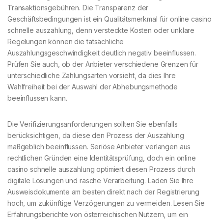
Transaktionsgebühren. Die Transparenz der
Geschäftsbedingungen ist ein Qualitätsmerkmal für online casino
schnelle auszahlung, denn versteckte Kosten oder unklare
Regelungen können die tatsächliche
Auszahlungsgeschwindigkeit deutlich negativ beeinflussen.
Prüfen Sie auch, ob der Anbieter verschiedene Grenzen für
unterschiedliche Zahlungsarten vorsieht, da dies Ihre
Wahlfreiheit bei der Auswahl der Abhebungsmethode
beeinflussen kann.
Die Verifizierungsanforderungen sollten Sie ebenfalls
berücksichtigen, da diese den Prozess der Auszahlung
maßgeblich beeinflussen. Seriöse Anbieter verlangen aus
rechtlichen Gründen eine Identitätsprüfung, doch ein online
casino schnelle auszahlung optimiert diesen Prozess durch
digitale Lösungen und rasche Verarbeitung. Laden Sie Ihre
Ausweisdokumente am besten direkt nach der Registrierung
hoch, um zukünftige Verzögerungen zu vermeiden. Lesen Sie
Erfahrungsberichte von österreichischen Nutzern, um ein