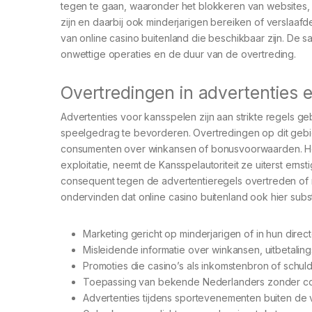
tegen te gaan, waaronder het blokkeren van websites, b
zijn en daarbij ook minderjarigen bereiken of verslaa
van online casino buitenland die beschikbaar zijn. De s
onwettige operaties en de duur van de overtreding.
Overtredingen in advertenties 
Advertenties voor kansspelen zijn aan strikte regel
speelgedrag te bevorderen. Overtredingen op dit gebie
consumenten over winkansen of bonusvoorwaarden. Hoe
exploitatie, neemt de Kansspelautoriteit ze uiterst ern
consequent tegen de advertentieregels overtreden of
ondervinden dat online casino buitenland ook hier subst
Marketing gericht op minderjarigen of in hun direct
Misleidende informatie over winkansen, uitbetal
Promoties die casino’s als inkomstenbron of schuld
Toepassing van bekende Nederlanders zonder co
Advertenties tijdens sportevenementen buiten de v