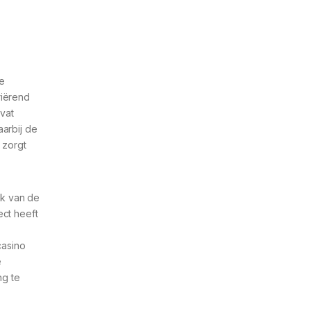
de
riërend
vat
arbij de
 zorgt
jk van de
ct heeft
casino
e
ng te