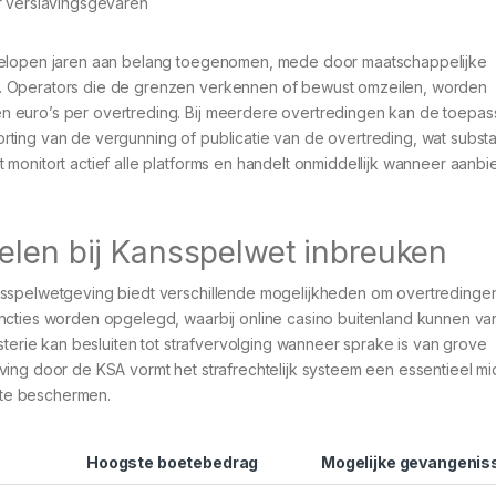
r verslavingsgevaren
fgelopen jaren aan belang toegenomen, mede door maatschappelijke
. Operators die de grenzen verkennen of bewust omzeilen, worden
 euro’s per overtreding. Bij meerdere overtredingen kan de toepas
chorting van de vergunning of publicatie van de overtreding, wat substa
monitort actief alle platforms en handelt onmiddellijk wanneer aanb
elen bij Kansspelwet inbreuken
nsspelwetgeving biedt verschillende mogelijkheden om overtredingen
ncties worden opgelegd, waarbij online casino buitenland kunnen va
sterie kan besluiten tot strafvervolging wanneer sprake is van grove
ving door de KSA vormt het strafrechtelijk systeem een essentieel m
t te beschermen.
Hoogste boetebedrag
Mogelijke gevangenis