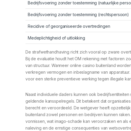
Bedrijfsvoering zonder toestemming (natuurlijke pers
Bedrijfsvoering zonder toestemming (rechtspersoon)
Recidive of georganiseerde overtredingen
Medeplichtigheid of uitlokking
De strafwethandhaving richt zich vooral op zware overt
Bij de evaluatie houdt het OM rekening met factoren zo
van structuur. Wanneer online casino buitenland worden in
verkregen vermogen en inbeslagname van apparatuur. De
voor een sterke preventieve werking tegen illegale kan
Naast individuele daders kunnen ook bedrijfsentiteiten
geldende kansspelregels. Dit betekent dat organisati
berecht en veroordeeld. De wetgever heeft opzettelijk
buitenland zowel personen en bedrijven kunnen raken.
vonnissen, wat imago-schade kan veroorzaken en als e
naleving en de ernstige consequenties van wetsovertr