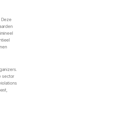
. Deze
waarden
imineel
ntieel
nnen
rganizers.
e sector
iolations
ast,