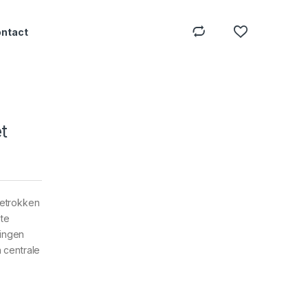
ontact
t
betrokken
 te
dingen
n centrale