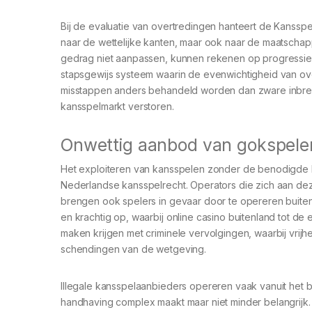
Bij de evaluatie van overtredingen hanteert de Kansspel
naar de wettelijke kanten, maar ook naar de maatschap
gedrag niet aanpassen, kunnen rekenen op progressief 
stapsgewijs systeem waarin de evenwichtigheid van overt
misstappen anders behandeld worden dan zware inbre
kansspelmarkt verstoren.
Onwettig aanbod van gokspele
Het exploiteren van kansspelen zonder de benodigde l
Nederlandse kansspelrecht. Operators die zich aan deze
brengen ook spelers in gevaar door te opereren buiten h
en krachtig op, waarbij online casino buitenland tot de
maken krijgen met criminele vervolgingen, waarbij vrij
schendingen van de wetgeving.
Illegale kansspelaanbieders opereren vaak vanuit het 
handhaving complex maakt maar niet minder belangrijk