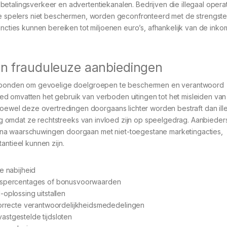
etalingsverkeer en advertentiekanalen. Bedrijven die illegaal opera
fde spelers niet beschermen, worden geconfronteerd met de strengst
ancties kunnen bereiken tot miljoenen euro’s, afhankelijk van de inkom
en frauduleuze aanbiedingen
s gebonden om gevoelige doelgroepen te beschermen en verantwoord
d omvatten het gebruik van verboden uitingen tot het misleiden van
wel deze overtredingen doorgaans lichter worden bestraft dan ill
stig omdat ze rechtstreeks van invloed zijn op speelgedrag. Aanbieder
 na waarschuwingen doorgaan met niet-toegestane marketingacties,
antieel kunnen zijn.
e nabijheid
ingspercentages of bonusvoorwaarden
-oplossing uitstallen
rrecte verantwoordelijkheidsmededelingen
astgestelde tijdsloten