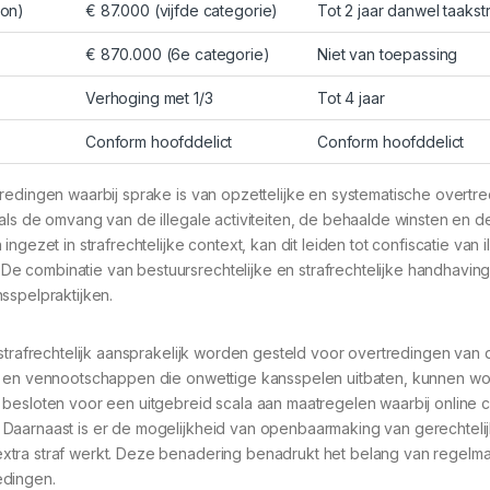
oon)
€ 87.000 (vijfde categorie)
Tot 2 jaar danwel taakst
€ 870.000 (6e categorie)
Niet van toepassing
Verhoging met 1/3
Tot 4 jaar
Conform hoofddelict
Conform hoofddelict
redingen waarbij sprake is van opzettelijke en systematische overtre
als de omvang van de illegale activiteiten, de behaalde winsten en d
gezet in strafrechtelijke context, kan dit leiden tot confiscatie van i
 combinatie van bestuursrechtelijke en strafrechtelijke handhaving
sspelpraktijken.
 strafrechtelijk aansprakelijk worden gesteld voor overtredingen van 
es en vennootschappen die onwettige kansspelen uitbaten, kunnen w
 besloten voor een uitgebreid scala aan maatregelen waarbij online 
 Daarnaast is er de mogelijkheid van openbaarmaking van gerechteli
xtra straf werkt. Deze benadering benadrukt het belang van regelma
edingen.