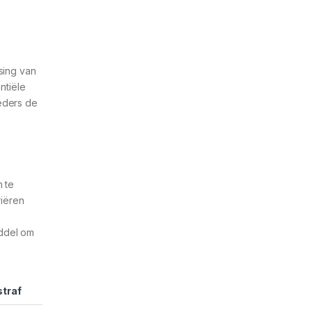
sing van
ntiële
ieders de
 te
riëren
iddel om
straf