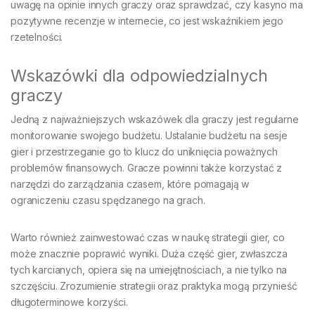
uwagę na opinie innych graczy oraz sprawdzać, czy kasyno ma
pozytywne recenzje w internecie, co jest wskaźnikiem jego
rzetelności.
Wskazówki dla odpowiedzialnych
graczy
Jedną z najważniejszych wskazówek dla graczy jest regularne
monitorowanie swojego budżetu. Ustalanie budżetu na sesje
gier i przestrzeganie go to klucz do uniknięcia poważnych
problemów finansowych. Gracze powinni także korzystać z
narzędzi do zarządzania czasem, które pomagają w
ograniczeniu czasu spędzanego na grach.
Warto również zainwestować czas w naukę strategii gier, co
może znacznie poprawić wyniki. Duża część gier, zwłaszcza
tych karcianych, opiera się na umiejętnościach, a nie tylko na
szczęściu. Zrozumienie strategii oraz praktyka mogą przynieść
długoterminowe korzyści.