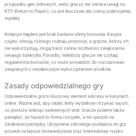
przypadku gier slotowych, wielu graczy nie zwraca uwagi na
RTP (Return to Player), co jest kluczowe dla oceny potencjalnej
wypłaty.
Kolejnym błędem jest brak badania oferty bonusów. Kasyna
często oferują różnego rodzaju promocje, a gracze, którzy ich
nie wykorzystują, mogą tracić cenne możliwości zwiększenia
swojego bankrolla. Ponadto, niektórzy gracze nie czytają
regulaminów bonusów, co może prowadzić do rozczarowań
związanych z niewłaściwym wykorzystaniem środków.
Zasady odpowiedzialnego gry
Odpowiedzialna gra to kluczowy element sukcesu w kasynach
online. Ważne jest, aby ustalić limity wydatków i trzymać się ich,
co pomoże uniknąć nadmiernych strat. Gracze powinni także
pamiętać, że hazard to forma rozrywki, a nie sposób na
zarabianie pieniędzy. Utrzymanie zdrowego podejścia do gry
pozwoli na lepsze doświadczenia oraz zminimalizuje ryzyko