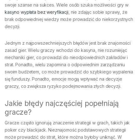
swoje szanse na sukces. Wiele osób szuka możliwości gry w
kasyno wypłata bez weryfikacji
, nie zdając sobie sprawy, że
brak odpowiedniej wiedzy może prowadzić do niekorzystnych
decyzji.
Jednym z najpowszechniejszych błędów jest brak znajomości
zasad gier. Wielu graczy wchodzi do kasyna, nie rozumiejąc
mechaniki gier, co prowadzi do nieodpowiednich zakładów i
strat. Ponadto, wielu zapomina o odpowiednim zarządzaniu
swoim budżetem, co może prowadzić do szybkiego wypalenia
się funduszy. Ponadto, emocje mogą wpływać na decyzje
graczy, co zwiększa ryzyko podejmowania złych decyzji.
Jakie błędy najczęściej popełniają
gracze?
Gracze często ignorują znaczenie strategii w grach, takich jak
poker czy blackjack. Nieznajomość podstawowych strategii
może prowadzić do strat, które można byłoby uniknąć. W