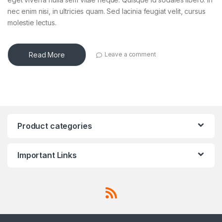
nec enim nisi, in ultricies quam. Sed lacinia feugiat velit, cursus
molestie lectus.
Read More
Leave a comment
Product categories
Important Links