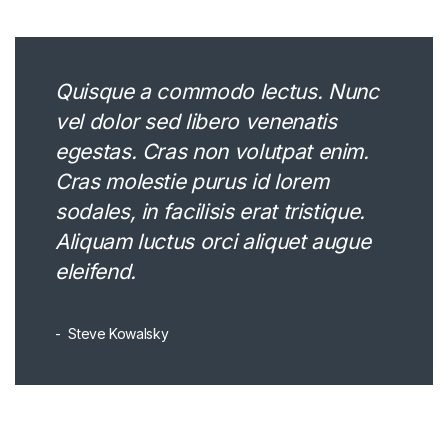
Quisque a commodo lectus. Nunc
vel dolor sed libero venenatis
egestas. Cras non volutpat enim.
Cras molestie purus id lorem
sodales, in facilisis erat tristique.
Aliquam luctus orci aliquet augue
eleifend.
Steve Kowalsky