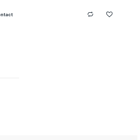
ontact