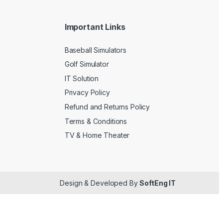
Important Links
Baseball Simulators
Golf Simulator
IT Solution
Privacy Policy
Refund and Returns Policy
Terms & Conditions
TV & Home Theater
Design & Developed By
SoftEng IT