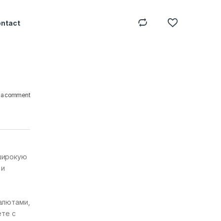
ontact
 a comment
я
широкую
 и
алютами,
ете с