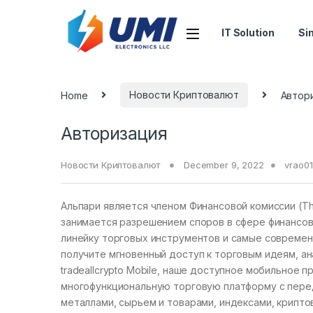
IT Solution
Si
Home
Новости Криптовалют
Автор
Авторизация
Новости Криптовалют
December 9, 2022
vrao01
Альпари является членом Финансовой комиссии (Th
занимается разрешением споров в сфере финансо
линейку торговых инструментов и самые современ
получите мгновенный доступ к торговым идеям, а
tradeallcrypto Mobile, наше доступное мобильное п
многофункциональную торговую платформу с перед
металлами, сырьем и товарами, индексами, крипто