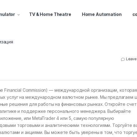
mulator
TV & Home Theatre
Home Automation
c
изация
Leave
e Financial Commission) — международной организации, котора
вых услуг на международном валютном рынке. Мы предлагаем 
ные решения для работы на финансовых рынках. Откройте счет
налитике и поддержке персонального менеджера. Выбирайте
риложение, или MetaTrader 4 или 5, самую популярную
овыми торговыми и аналитическими технологиями. Торгуйте в
валютами и акциями. Вы можете быть уверены в том, что торгу