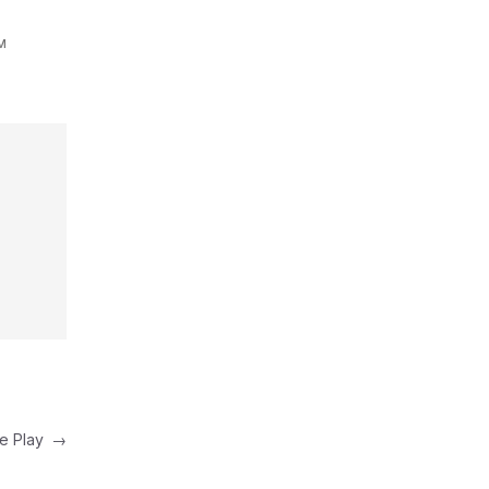
м
le Play
→