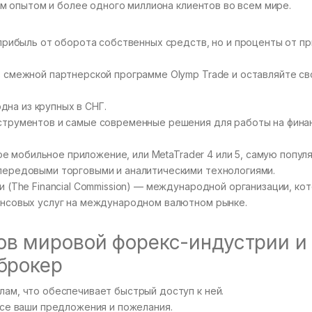
 опытом и более одного миллиона клиентов во всем мире.
прибыль от оборота собственных средств, но и проценты от п
 смежной партнерской программе Olymp Trade и оставляйте св
одна из крупных в СНГ.
струментов и самые современные решения для работы на фина
ное мобильное приложение, или MetaTrader 4 или 5, самую попу
передовыми торговыми и аналитическими технологиями.
 (The Financial Commission) — международной организации, ко
ансовых услуг на международном валютном рынке.
ов мировой форекс-индустрии и
брокер
ам, что обеспечивает быстрый доступ к ней.
все ваши предложения и пожелания.