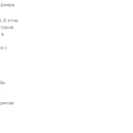
еджера.
k. В этом
сторов.
 в
ся с
 Мы
.
йдингом